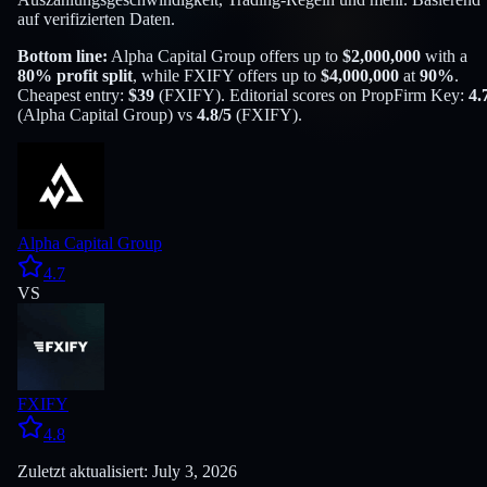
auf verifizierten Daten.
Bottom line:
Alpha Capital Group
offers up to
$
2,000,000
with a
80
% profit split
, while
FXIFY
offers up to
$
4,000,000
at
90
%
.
Cheapest entry:
$
39
(
FXIFY
). Editorial scores on PropFirm Key:
4.
(
Alpha Capital Group
) vs
4.8
/5
(
FXIFY
).
Alpha Capital Group
4.7
VS
FXIFY
4.8
Zuletzt aktualisiert: July 3, 2026