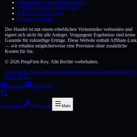
FundedNext vs FundedTradingPlus
FTMO vs Alpha Capital Group
Bulenox vs Earn2Trade
FTMO vs TopStep
Der Handel ist mit einem erheblichen Verlustrisiko verbunden und
eignet sich nicht für alle Anleger. Vergangene Ergebnisse sind keine
Garantie für zukünftige Erträge. Diese Website enthält Affiliate-Link
— wir erhalten möglicherweise eine Provision ohne zusätzliche
Kosten für Sie.
© 2026 PropFirm Key. Alle Rechte vorbehalten.
Datenschutz
Nutzungsbedingungen
Redaktionelle Richtlinie
How We
Make Money
Startseite
Prop Firms
Vergleichen
Werkzeuge
Mehr