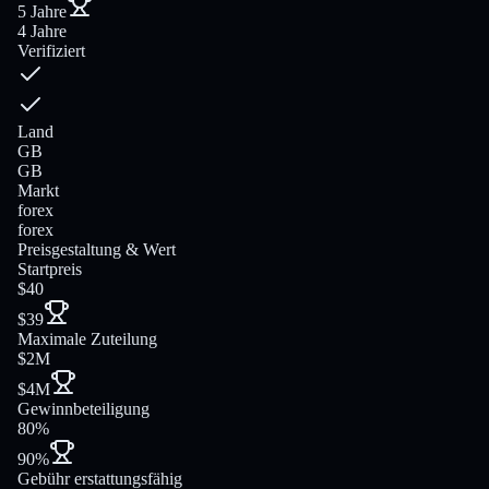
5 Jahre
4 Jahre
Verifiziert
Land
GB
GB
Markt
forex
forex
Preisgestaltung & Wert
Startpreis
$40
$39
Maximale Zuteilung
$2M
$4M
Gewinnbeteiligung
80%
90%
Gebühr erstattungsfähig