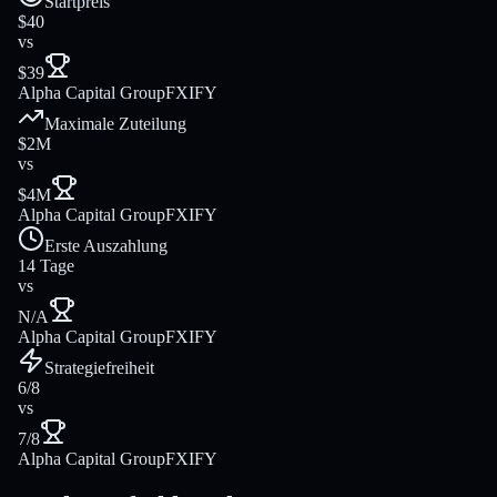
Startpreis
$40
vs
$39
Alpha Capital Group
FXIFY
Maximale Zuteilung
$2M
vs
$4M
Alpha Capital Group
FXIFY
Erste Auszahlung
14 Tage
vs
N/A
Alpha Capital Group
FXIFY
Strategiefreiheit
6/8
vs
7/8
Alpha Capital Group
FXIFY