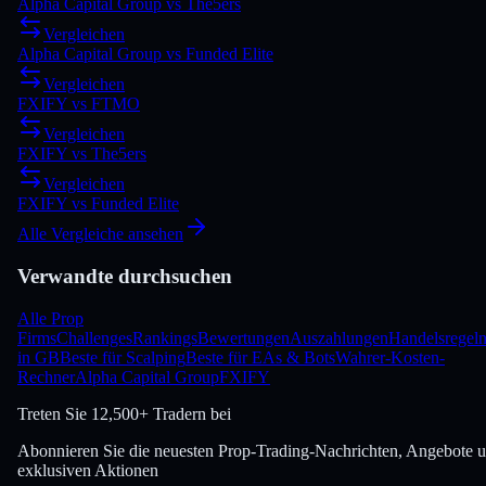
Alpha Capital Group
vs
The5ers
Vergleichen
Alpha Capital Group
vs
Funded Elite
Vergleichen
FXIFY
vs
FTMO
Vergleichen
FXIFY
vs
The5ers
Vergleichen
FXIFY
vs
Funded Elite
Alle Vergleiche ansehen
Verwandte durchsuchen
Alle Prop
Firms
Challenges
Rankings
Bewertungen
Auszahlungen
Handelsregel
in GB
Beste für Scalping
Beste für EAs & Bots
Wahrer-Kosten-
Rechner
Alpha Capital Group
FXIFY
Treten Sie
12,500+ Tradern bei
Abonnieren Sie die neuesten Prop-Trading-Nachrichten, Angebote 
exklusiven Aktionen