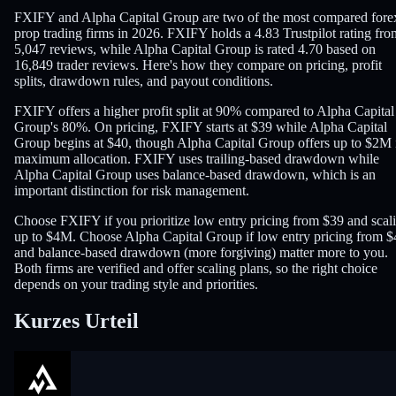
FXIFY and Alpha Capital Group are two of the most compared fore
prop trading firms in 2026. FXIFY holds a 4.83 Trustpilot rating fro
5,047 reviews, while Alpha Capital Group is rated 4.70 based on
16,849 trader reviews. Here's how they compare on pricing, profit
splits, drawdown rules, and payout conditions.
FXIFY offers a higher profit split at 90% compared to Alpha Capital
Group's 80%. On pricing, FXIFY starts at $39 while Alpha Capital
Group begins at $40, though Alpha Capital Group offers up to $2M 
maximum allocation. FXIFY uses trailing-based drawdown while
Alpha Capital Group uses balance-based drawdown, which is an
important distinction for risk management.
Choose FXIFY if you prioritize low entry pricing from $39 and scal
up to $4M. Choose Alpha Capital Group if low entry pricing from $
and balance-based drawdown (more forgiving) matter more to you.
Both firms are verified and offer scaling plans, so the right choice
depends on your trading style and priorities.
Kurzes Urteil