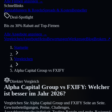
Alle Firmen anzeigen
→
Schnelllinks
Auszahlungen & Regeln
Spreads & Kosten
Bestseller
Deal-Spotlight
Bis zu 30% Rabatt auf Top-Firmen
Alle Angebote anzeigen
→
Vergleichen
Angebote
Heiss
Bewertungen
Werkzeuge
Blog
Brokers
↗
Startseite
Vergleichen
Alpha Capital Group
vs
FXIFY
Direkter Vergleich
Alpha Capital Group
vs
FXIFY
:
Welcher
ist besser im Jahr 2026?
Vergleichen Sie Alpha Capital Group und FXIFY Seite an Seite.
Gewinnbeteiligungen, Preise, Challenges,
Auszahlungsgeschwindigkeit, Trading-Regeln und mehr. Basierend