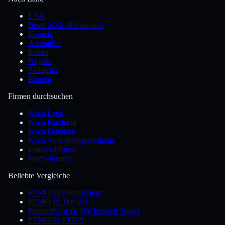
USA
Beste in Großbritannien
Kanada
Australien
Indien
Nigeria
Südafrika
Europa
Firmen durchsuchen
Nach Land
Nach Plattform
Nach Funktion
Nach Auszahlungsmethode
Futures-Firmen
Forex-Firmen
Beliebte Vergleiche
FTMO vs FundedNext
FTMO vs The5ers
FundedNext vs The Funded Trader
FTMO vs FXIFY