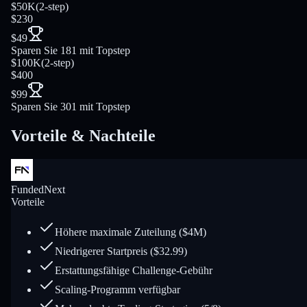
$50K
(
2-step
)
$230
$49
Sparen Sie 181 mit Topstep
$100K
(
2-step
)
$400
$99
Sparen Sie 301 mit Topstep
Vorteile & Nachteile
FundedNext
Vorteile
Höhere maximale Zuteilung ($4M)
Niedrigerer Startpreis ($32.99)
Erstattungsfähige Challenge-Gebühr
Scaling-Programm verfügbar