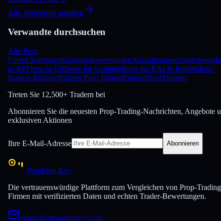
Alle Vergleiche ansehen
Verwandte durchsuchen
Alle Prop
Firms
Challenges
Rankings
Bewertungen
Auszahlungen
Handelsregel
in AE
Firms in US
Beste für Scalping
Beste für EAs & Bots
Wahrer-
Kosten-Rechner
Futures Prop Firmen
FundedNext
Topstep
Treten Sie
12,500+ Tradern bei
Abonnieren Sie die neuesten Prop-Trading-Nachrichten, Angebote 
exklusiven Aktionen
Ihre E-Mail-Adresse
Abonnieren
PropFirm Key
Die vertrauenswürdige Plattform zum Vergleichen von Prop-Trading
Firmen mit verifizierten Daten und echten Trader-Bewertungen.
contact@propfirmkey.com