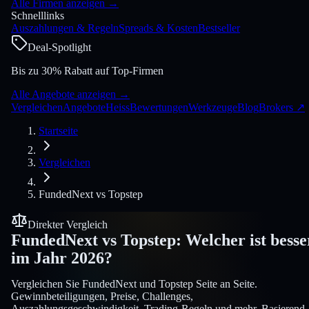
Alle Firmen anzeigen
→
Schnelllinks
Auszahlungen & Regeln
Spreads & Kosten
Bestseller
Deal-Spotlight
Bis zu 30% Rabatt auf Top-Firmen
Alle Angebote anzeigen
→
Vergleichen
Angebote
Heiss
Bewertungen
Werkzeuge
Blog
Brokers
↗
Startseite
Vergleichen
FundedNext
vs
Topstep
Direkter Vergleich
FundedNext
vs
Topstep
:
Welcher ist besse
im Jahr 2026?
Vergleichen Sie FundedNext und Topstep Seite an Seite.
Gewinnbeteiligungen, Preise, Challenges,
Auszahlungsgeschwindigkeit, Trading-Regeln und mehr. Basierend