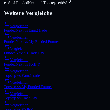
Sind FundedNext und Topstep seriös?
Weitere Vergleiche
Vergleichen
FundedNext
vs
Earn2Trade
Vergleichen
FundedNext
vs
My Funded Futures
Vergleichen
FundedNext
vs
TradeDay
Vergleichen
FundedNext
vs
FXIFY
Vergleichen
Topstep
vs
Earn2Trade
Vergleichen
Topstep
vs
My Funded Futures
Vergleichen
Topstep
vs
TradeDay
Vergleichen
Topstep
vs
FXIFY