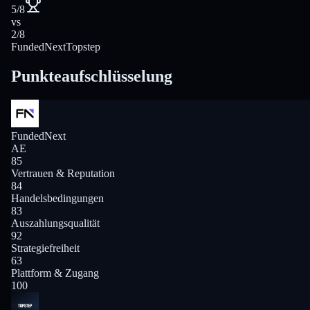
5/8
vs
2/8
FundedNext
Topstep
Punkteaufschlüsselung
FundedNext
AE
85
Vertrauen & Reputation
84
Handelsbedingungen
83
Auszahlungsqualität
92
Strategiefreiheit
63
Plattform & Zugang
100