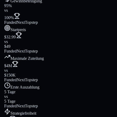
Gewinnbeteiligung
95%
vs
100%
FundedNext
Topstep
Startpreis
$32.99
vs
$49
FundedNext
Topstep
Maximale Zuteilung
$4M
vs
$150K
FundedNext
Topstep
Erste Auszahlung
5 Tage
vs
5 Tage
FundedNext
Topstep
Strategiefreiheit