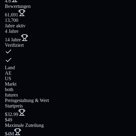
4.6
Bewertungen
61,691
13,700
Jahre aktiv
4 Jahre
14 Jahre
Verifiziert
Land
AE
US
Markt
both
futures
Preisgestaltung & Wert
Startpreis
$32.99
$49
Maximale Zuteilung
$4M