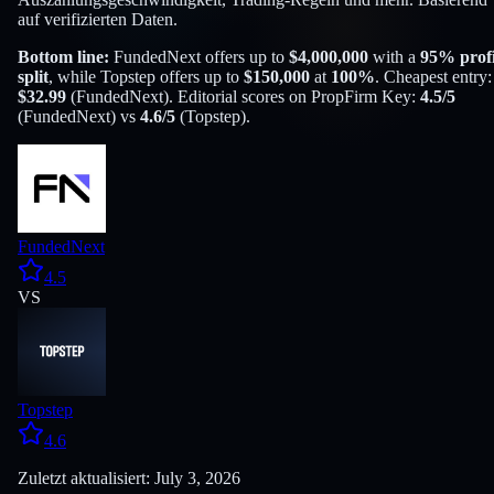
auf verifizierten Daten.
Bottom line:
FundedNext
offers up to
$
4,000,000
with a
95
% profi
split
, while
Topstep
offers up to
$
150,000
at
100
%
. Cheapest entry:
$
32.99
(
FundedNext
). Editorial scores on PropFirm Key:
4.5
/5
(
FundedNext
) vs
4.6
/5
(
Topstep
).
FundedNext
4.5
VS
Topstep
4.6
Zuletzt aktualisiert: July 3, 2026