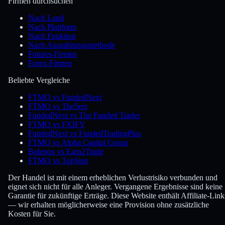
Firmen durchsuchen
Nach Land
Nach Plattform
Nach Funktion
Nach Auszahlungsmethode
Futures-Firmen
Forex-Firmen
Beliebte Vergleiche
FTMO vs FundedNext
FTMO vs The5ers
FundedNext vs The Funded Trader
FTMO vs FXIFY
FundedNext vs FundedTradingPlus
FTMO vs Alpha Capital Group
Bulenox vs Earn2Trade
FTMO vs TopStep
Der Handel ist mit einem erheblichen Verlustrisiko verbunden und
eignet sich nicht für alle Anleger. Vergangene Ergebnisse sind keine
Garantie für zukünftige Erträge. Diese Website enthält Affiliate-Link
— wir erhalten möglicherweise eine Provision ohne zusätzliche
Kosten für Sie.