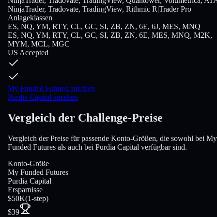
NinjaTrader, Tradovate, TradingView, Quantower, Volumetrica, AT
NinjaTrader, Tradovate, TradingView, Rithmic R|Trader Pro
Anlageklassen
ES, NQ, YM, RTY, CL, GC, SI, ZB, ZN, 6E, 6J, MES, MNQ
ES, NQ, YM, RTY, CL, GC, SI, ZB, ZN, 6E, MES, MNQ, M2K,
MYM, MCL, MGC
US Accepted
My Funded Futures ansehen
Purdia Capital ansehen
Vergleich der Challenge-Preise
Vergleich der Preise für passende Konto-Größen, die sowohl bei My
Funded Futures als auch bei Purdia Capital verfügbar sind.
Konto-Größe
My Funded Futures
Purdia Capital
Ersparnisse
$50K
(
1-step
)
$39