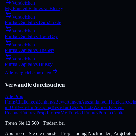
Vergleichen
My Funded Futures
vs
Blusky
Vergleichen
Purdia Capital
vs
Earn2Trade
Vergleichen
Purdia Capital
vs
TradeDay
Vergleichen
Purdia Capital
vs
The5ers
Vergleichen
Purdia Capital
vs
Blusky
Alle Vergleiche ansehen
Verwandte durchsuchen
Alle Prop
Firms
Challenges
Rankings
Bewertungen
Auszahlungen
Handelsregel
in US
Beste für Scalping
Beste für EAs & Bots
Wahrer-Kosten-
Rechner
Futures Prop Firmen
My Funded Futures
Purdia Capital
Treten Sie
12,500+ Tradern bei
Abonnieren Sie die neuesten Prop-Trading-Nachrichten, Angebote 