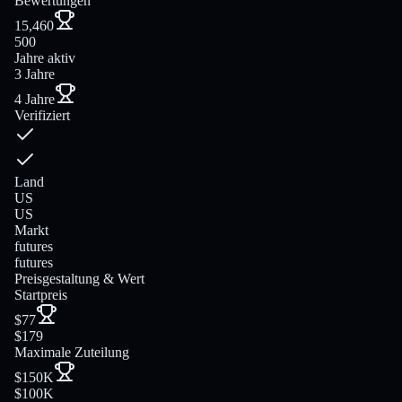
Bewertungen
15,460
500
Jahre aktiv
3 Jahre
4 Jahre
Verifiziert
Land
US
US
Markt
futures
futures
Preisgestaltung & Wert
Startpreis
$77
$179
Maximale Zuteilung
$150K
$100K