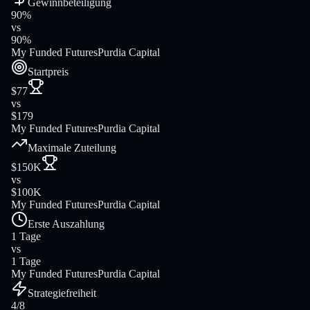
Gewinnbeteiligung
90%
vs
90%
My Funded Futures
Purdia Capital
Startpreis
$77
vs
$179
My Funded Futures
Purdia Capital
Maximale Zuteilung
$150K
vs
$100K
My Funded Futures
Purdia Capital
Erste Auszahlung
1 Tage
vs
1 Tage
My Funded Futures
Purdia Capital
Strategiefreiheit
4/8