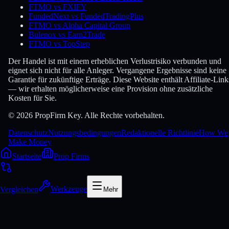
FTMO vs FXIFY
FundedNext vs FundedTradingPlus
FTMO vs Alpha Capital Group
Bulenox vs Earn2Trade
FTMO vs TopStep
Der Handel ist mit einem erheblichen Verlustrisiko verbunden und
eignet sich nicht für alle Anleger. Vergangene Ergebnisse sind keine
Garantie für zukünftige Erträge. Diese Website enthält Affiliate-Link
— wir erhalten möglicherweise eine Provision ohne zusätzliche
Kosten für Sie.
© 2026 PropFirm Key. Alle Rechte vorbehalten.
Datenschutz
Nutzungsbedingungen
Redaktionelle Richtlinie
How We
Make Money
Startseite
Prop Firms
Vergleichen
Werkzeuge
Mehr