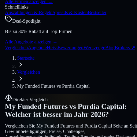
Alle Firmen anzeigen
→
Schnelllinks
Auszahlungen & Regeln
Spreads & Kosten
Bestseller
Deal-Spotlight
Bis zu 30% Rabatt auf Top-Firmen
Alle Angebote anzeigen
→
Vergleichen
Angebote
Heiss
Bewertungen
Werkzeuge
Blog
Brokers
↗
Startseite
Vergleichen
My Funded Futures
vs
Purdia Capital
Direkter Vergleich
My Funded Futures
vs
Purdia Capital
:
Welcher ist besser im Jahr 2026?
Vergleichen Sie My Funded Futures und Purdia Capital Seite an Seit
Gewinnbeteiligungen, Preise, Challenges,
Auszahlungsgeschwindigkeit, Trading-Regeln und mehr. Basierend