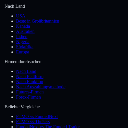
Nach Land
USA
Beste in Großbritannien
Kanada
Australien
Indien
Nigeria
Südafrika
Europa
Firmen durchsuchen
Nach Land
Nach Plattform
Nach Funktion
Nach Auszahlungsmethode
Futures-Firmen
Forex-Firmen
Beliebte Vergleiche
FTMO vs FundedNext
FTMO vs The5ers
FundedNext vs The Funded Trader