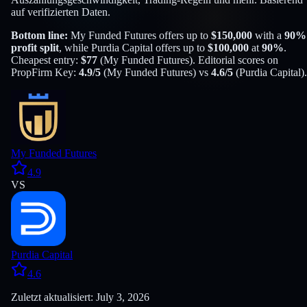
auf verifizierten Daten.
Bottom line:
My Funded Futures
offers up to
$
150,000
with a
90
%
profit split
, while
Purdia Capital
offers up to
$
100,000
at
90
%
.
Cheapest entry:
$
77
(
My Funded Futures
). Editorial scores on
PropFirm Key:
4.9
/5
(
My Funded Futures
) vs
4.6
/5
(
Purdia Capital
).
My Funded Futures
4.9
VS
Purdia Capital
4.6
Zuletzt aktualisiert: July 3, 2026