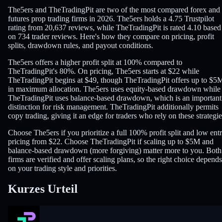
The5ers and TheTradingPit are two of the most compared forex and
futures prop trading firms in 2026. The5ers holds a 4.75 Trustpilot
rating from 20,637 reviews, while TheTradingPit is rated 4.10 based
on 734 trader reviews. Here's how they compare on pricing, profit
splits, drawdown rules, and payout conditions.
The5ers offers a higher profit split at 100% compared to
TheTradingPit's 80%. On pricing, The5ers starts at $22 while
TheTradingPit begins at $49, though TheTradingPit offers up to $5
in maximum allocation. The5ers uses equity-based drawdown while
TheTradingPit uses balance-based drawdown, which is an important
distinction for risk management. TheTradingPit additionally permits
copy trading, giving it an edge for traders who rely on these strategie
Choose The5ers if you prioritize a full 100% profit split and low ent
pricing from $22. Choose TheTradingPit if scaling up to $5M and
balance-based drawdown (more forgiving) matter more to you. Both
firms are verified and offer scaling plans, so the right choice depends
on your trading style and priorities.
Kurzes Urteil