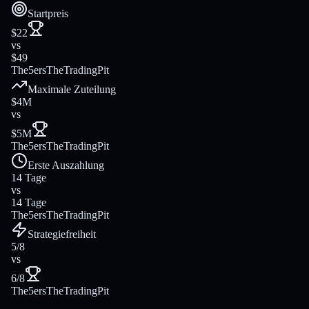
Startpreis
$22
vs
$49
The5ers
TheTradingPit
Maximale Zuteilung
$4M
vs
$5M
The5ers
TheTradingPit
Erste Auszahlung
14 Tage
vs
14 Tage
The5ers
TheTradingPit
Strategiefreiheit
5/8
vs
6/8
The5ers
TheTradingPit