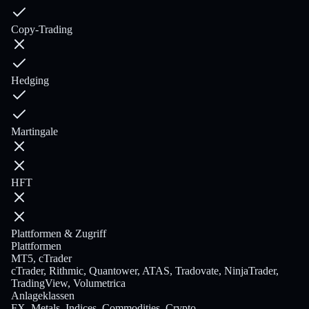
Copy-Trading
Hedging
Martingale
HFT
Plattformen & Zugriff
Plattformen
MT5, cTrader
cTrader, Rithmic, Quantower, ATAS, Tradovate, NinjaTrader,
TradingView, Volumetrica
Anlageklassen
FX, Metals, Indices, Commodities, Crypto