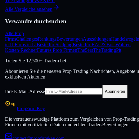
TheTradingPit
vs
FXIFY
Alle Vergleiche ansehen
Verwandte durchsuchen
Alle Prop
Firms
Challenges
Rankings
Bewertungen
Auszahlungen
Handelsregel
in IL
Firms in LI
Beste für Scalping
Beste für EAs & Bots
Wahrer-
Kosten-Rechner
Futures Prop Firmen
The5ers
TheTradingPit
Treten Sie
12,500+ Tradern bei
Abonnieren Sie die neuesten Prop-Trading-Nachrichten, Angebote 
exklusiven Aktionen
Ihre E-Mail-Adresse
Abonnieren
PropFirm Key
Die vertrauenswürdige Plattform zum Vergleichen von Prop-Trading
Firmen mit verifizierten Daten und echten Trader-Bewertungen.
contact@propfirmkey.com