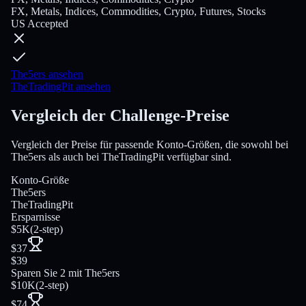
FX, Metals, Indices, Commodities, Crypto, Futures, Stocks
US Accepted
The5ers ansehen
TheTradingPit ansehen
Vergleich der Challenge-Preise
Vergleich der Preise für passende Konto-Größen, die sowohl bei
The5ers als auch bei TheTradingPit verfügbar sind.
Konto-Größe
The5ers
TheTradingPit
Ersparnisse
$5K
(
2-step
)
$37
$39
Sparen Sie 2 mit The5ers
$10K
(
2-step
)
$74