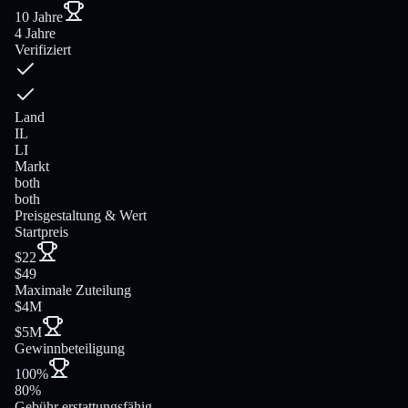
10 Jahre
4 Jahre
Verifiziert
Land
IL
LI
Markt
both
both
Preisgestaltung & Wert
Startpreis
$22
$49
Maximale Zuteilung
$4M
$5M
Gewinnbeteiligung
100%
80%
Gebühr erstattungsfähig