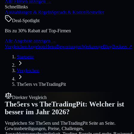
Alle Firmen anzeigen
→
Schnelllinks
Auszahlungen & Regeln
Spreads & Kosten
Bestseller
Deal-Spotlight
Bis zu 30% Rabatt auf Top-Firmen
Alle Angebote anzeigen
→
Vergleichen
Angebote
Heiss
Bewertungen
Werkzeuge
Blog
Brokers
↗
Startseite
Vergleichen
The5ers
vs
TheTradingPit
Direkter Vergleich
The5ers
vs
TheTradingPit
:
Welcher ist
besser im Jahr 2026?
Vergleichen Sie The5ers und TheTradingPit Seite an Seite.
Gewinnbeteiligungen, Preise, Challenges,
Auszahlungsgeschwindigkeit, Trading-Regeln und mehr. Basierend