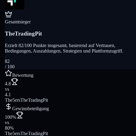
Gesamtsieger
TheTradingPit
Erzielt 82/100 Punkte insgesamt, basierend auf Vertrauen,
Bedingungen, Auszahlungen, Strategien und Plattformzugriff.
82
/ 100
Bewertung
4.8
vs
4.1
The5ers
TheTradingPit
Gewinnbeteiligung
100%
vs
80%
The5ers
TheTradingPit