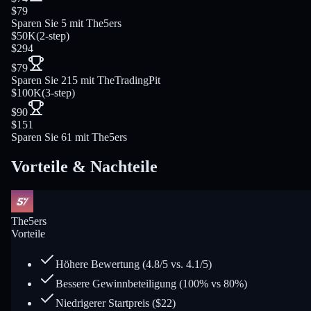
$79
Sparen Sie 5 mit The5ers
$50K
(
2-step
)
$294
$79
Sparen Sie 215 mit TheTradingPit
$100K
(
3-step
)
$90
$151
Sparen Sie 61 mit The5ers
Vorteile & Nachteile
The5ers
Vorteile
Höhere Bewertung (4.8/5 vs. 4.1/5)
Bessere Gewinnbeteiligung (100% vs 80%)
Niedrigerer Startpreis ($22)