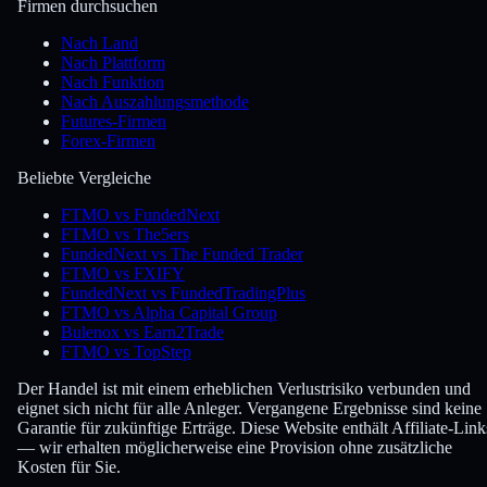
Firmen durchsuchen
Nach Land
Nach Plattform
Nach Funktion
Nach Auszahlungsmethode
Futures-Firmen
Forex-Firmen
Beliebte Vergleiche
FTMO vs FundedNext
FTMO vs The5ers
FundedNext vs The Funded Trader
FTMO vs FXIFY
FundedNext vs FundedTradingPlus
FTMO vs Alpha Capital Group
Bulenox vs Earn2Trade
FTMO vs TopStep
Der Handel ist mit einem erheblichen Verlustrisiko verbunden und
eignet sich nicht für alle Anleger. Vergangene Ergebnisse sind keine
Garantie für zukünftige Erträge. Diese Website enthält Affiliate-Link
— wir erhalten möglicherweise eine Provision ohne zusätzliche
Kosten für Sie.