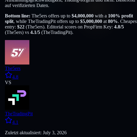
auf verifizierten Daten.
Bottom line:
The5ers
offers up to
$
4,000,000
with a
100
% profit
split
, while
TheTradingPit
offers up to
$
5,000,000
at
80
%
. Cheapes
entry:
$
22
(
The5ers
). Editorial scores on PropFirm Key:
4.8
/5
(
The5ers
) vs
4.1
/5
(
TheTradingPit
).
The5ers
4.8
VS
TheTradingPit
4.1
Zuletzt aktualisiert: July 3, 2026