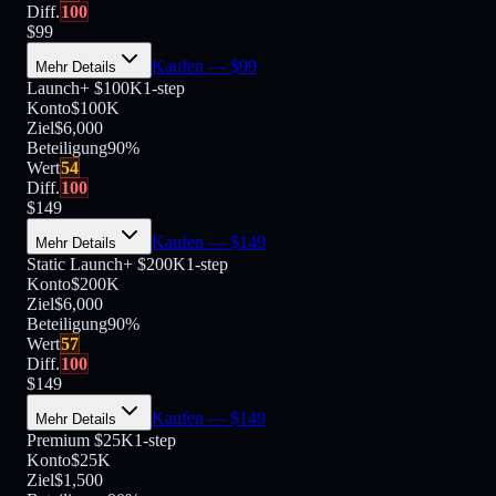
Diff.
100
$
99
Kaufen
— $
99
Mehr Details
Launch+ $100K
1-step
Konto
$100K
Ziel
$6,000
Beteiligung
90
%
Wert
54
Diff.
100
$
149
Kaufen
— $
149
Mehr Details
Static Launch+ $200K
1-step
Konto
$200K
Ziel
$6,000
Beteiligung
90
%
Wert
57
Diff.
100
$
149
Kaufen
— $
149
Mehr Details
Premium $25K
1-step
Konto
$25K
Ziel
$1,500