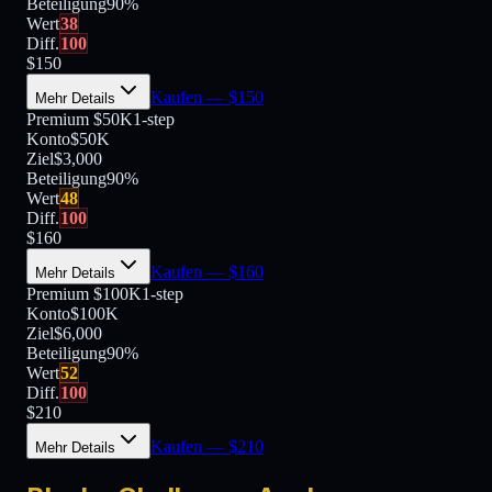
Beteiligung
90
%
Wert
38
Diff.
100
$
150
Kaufen
— $
150
Mehr Details
Premium $50K
1-step
Konto
$50K
Ziel
$3,000
Beteiligung
90
%
Wert
48
Diff.
100
$
160
Kaufen
— $
160
Mehr Details
Premium $100K
1-step
Konto
$100K
Ziel
$6,000
Beteiligung
90
%
Wert
52
Diff.
100
$
210
Kaufen
— $
210
Mehr Details