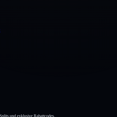
↗
Splits und exklusive Rabattcodes.