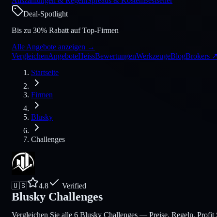
Auszahlungen & Regeln
Spreads & Kosten
Bestseller
Deal-Spotlight
Bis zu 30% Rabatt auf Top-Firmen
Alle Angebote anzeigen
→
Vergleichen
Angebote
Heiss
Bewertungen
Werkzeuge
Blog
Brokers
Startseite
Firmen
Blusky
Challenges
🇺🇸
4.8
Verified
Blusky Challenges
Vergleichen Sie alle 6 Blusky Challenges — Preise, Regeln, Profit 