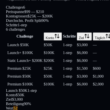
Challenges
6
Preisspanne
$99 — $210
Kontogrossen
$25K — $200K
Durchschn. Profit Split
90%
Schritte
1-step
6
challenges
Challenge
Schritte
Konto
Ziel
Täglich
Launch $50K
$50K
1-step
$3,000
—
Launch+ $100K
$100K
1-step
$6,000
—
Static Launch+ $200K
$200K
1-step
$6,000
—
Premium $25K
$25K
1-step
$1,500
$600
Premium $50K
$50K
1-step
$3,000
$1,000
Premium $100K
$100K
1-step
$6,000
$2,000
Launch $50K
1-step
Konto
$50K
Ziel
$3,000
Beteiligung
90
%
Wert
52