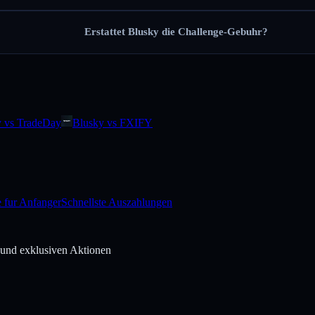
Erstattet Blusky die Challenge-Gebuhr?
y vs TradeDay
Blusky vs FXIFY
e fur Anfanger
Schnellste Auszahlungen
 und exklusiven Aktionen