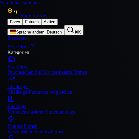
Zum Inhalt springen
PropFirm Key
Forex
Futures
Aktien
Sprache ändern
:
Deutsch
⌘K
Startseite
Prop Firms
Kategorien
Prop Firms
Durchsuchen Sie 50+ verifizierte Firmen
Challenges
Challenge-Parameter vergleichen
Rankings
Vertrauensbasierte Firmenrankings
Futures-Firmen
Spezialisierte Futures-Firmen