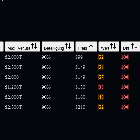
Max. Verlust
Beteiligung
Preis
Wert
Diff.
$2,000
T
90
%
$
99
52
100
$2,500
T
90
%
$
149
54
100
$2,000
90
%
$
149
57
100
$1,200
T
90
%
$
150
38
100
$2,000
T
90
%
$
160
48
100
$2,500
T
90
%
$
210
52
100