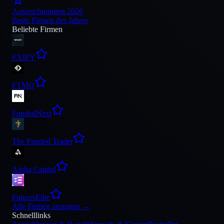
Auszeichnungen 2026
Beste Firmen des Jahres
Beliebte Firmen
FXIFY
FTMO
FundedNext
The Funded Trader
Alpha Capital
FuturesElite
Alle Firmen anzeigen
→
Schnelllinks