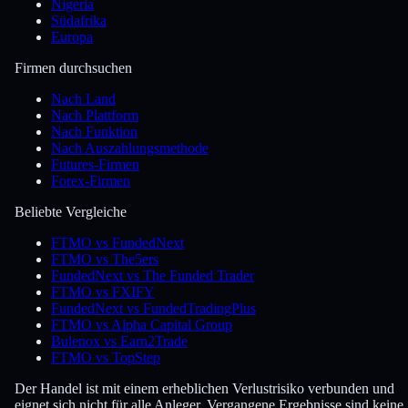
Nigeria
Südafrika
Europa
Firmen durchsuchen
Nach Land
Nach Plattform
Nach Funktion
Nach Auszahlungsmethode
Futures-Firmen
Forex-Firmen
Beliebte Vergleiche
FTMO vs FundedNext
FTMO vs The5ers
FundedNext vs The Funded Trader
FTMO vs FXIFY
FundedNext vs FundedTradingPlus
FTMO vs Alpha Capital Group
Bulenox vs Earn2Trade
FTMO vs TopStep
Der Handel ist mit einem erheblichen Verlustrisiko verbunden und
eignet sich nicht für alle Anleger. Vergangene Ergebnisse sind keine