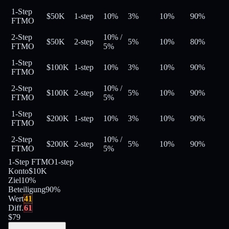
1-Step
$50K
1-step
10%
3%
10%
90
%
FTMO
2-Step
10%
/
$50K
2-step
5%
10%
80
%
FTMO
5%
1-Step
$100K
1-step
10%
3%
10%
90
%
FTMO
2-Step
10%
/
$100K
2-step
5%
10%
90
%
FTMO
5%
1-Step
$200K
1-step
10%
3%
10%
90
%
FTMO
2-Step
10%
/
$200K
2-step
5%
10%
90
%
FTMO
5%
1-Step FTMO
1-step
Konto
$10K
Ziel
10%
Beteiligung
90
%
Wert
41
Diff.
61
$
79