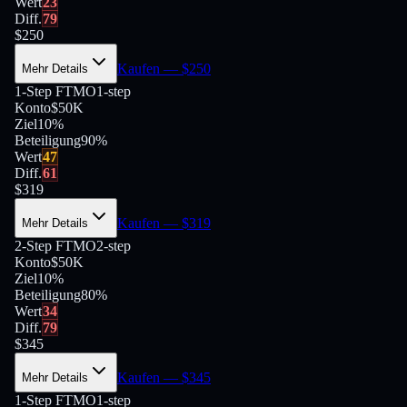
Wert
23
Diff.
79
$
250
Kaufen
— $
250
Mehr Details
1-Step FTMO
1-step
Konto
$50K
Ziel
10%
Beteiligung
90
%
Wert
47
Diff.
61
$
319
Kaufen
— $
319
Mehr Details
2-Step FTMO
2-step
Konto
$50K
Ziel
10%
Beteiligung
80
%
Wert
34
Diff.
79
$
345
Kaufen
— $
345
Mehr Details
1-Step FTMO
1-step