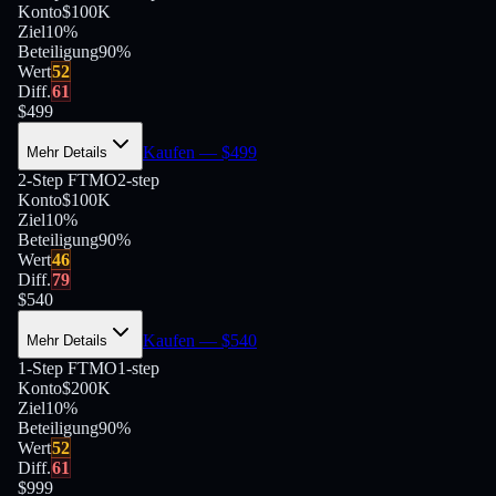
Konto
$100K
Ziel
10%
Beteiligung
90
%
Wert
52
Diff.
61
$
499
Kaufen
— $
499
Mehr Details
2-Step FTMO
2-step
Konto
$100K
Ziel
10%
Beteiligung
90
%
Wert
46
Diff.
79
$
540
Kaufen
— $
540
Mehr Details
1-Step FTMO
1-step
Konto
$200K
Ziel
10%
Beteiligung
90
%
Wert
52
Diff.
61
$
999