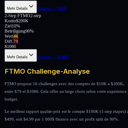
Kaufen
— $
999
Mehr Details
2-Step FTMO
2-step
Konto
$200K
Ziel
10%
Beteiligung
90
%
Wert
46
Diff.
79
$
1080
Kaufen
— $
1080
Mehr Details
FTMO Challenge-Analyse
FTMO propose 10 challenges avec des comptes de $10K a $200K,
entre $79 et $1080. Cela offre un large choix selon votre experience 
budget.
Le meilleur rapport qualite-prix est le compte $100K (1-step etapes) 
$499, soit $4.99 par 1 000$ finance avec un profit split de 90%.