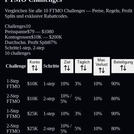
Vergleichen Sie alle 10 FTMO Challenges — Preise, Regeln, Profit
Splits und exklusive Rabattcodes.
Challenges
10
Preisspanne
$79 — $1080
Kontogrossen
$10K — $200K
Durchschn. Profit Split
87%
Schritte
1-step, 2-step
10
challenges
Max.
Konto
Ziel
Täglich
Beteiligung
Verlust
Challenge
Schritte
1-Step
$10K
1-step
10%
3%
10%
90
%
FTMO
2-Step
10%
/
$10K
2-step
5%
10%
80
%
FTMO
5%
1-Step
$25K
1-step
10%
3%
10%
90
%
FTMO
2-Step
10%
/
$25K
2-step
5%
10%
80
%
FTMO
5%