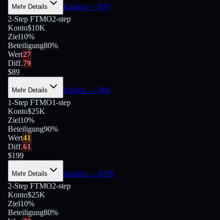
Kaufen
— $
79
Mehr Details
2-Step FTMO
2-step
Konto
$10K
Ziel
10%
Beteiligung
80
%
Wert
27
Diff.
79
$
89
Kaufen
— $
89
Mehr Details
1-Step FTMO
1-step
Konto
$25K
Ziel
10%
Beteiligung
90
%
Wert
41
Diff.
61
$
199
Kaufen
— $
199
Mehr Details
2-Step FTMO
2-step
Konto
$25K
Ziel
10%
Beteiligung
80
%