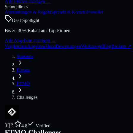
Alle Firmen anzeigen
→
Schnelllinks
Auszahlungen & Regeln
Spreads & Kosten
Bestseller
Deal-Spotlight
Bis zu 30% Rabatt auf Top-Firmen
Alle Angebote anzeigen
→
Vergleichen
Angebote
Heiss
Bewertungen
Werkzeuge
Blog
Brokers
↗
Startseite
Firmen
FTMO
Challenges
🇨🇿
4.8
Verified
FTMO Challenges