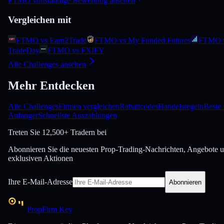
FTMO vollstandige Bewertung ansehen
Vergleichen mit
FTMO vs Earn2Trade
FTMO vs My Funded Futures
FTMO 
TradeDay
FTMO vs FXIFY
Alle Challenges ansehen
Mehr Entdecken
Alle Challenges
Firmen vergleichen
Rabattcodes
Handelsregeln
Beste 
Anfanger
Schnellste Auszahlungen
Treten Sie
12,500+ Tradern bei
Abonnieren Sie die neuesten Prop-Trading-Nachrichten, Angebote 
exklusiven Aktionen
Ihre E-Mail-Adresse
Abonnieren
PropFirm Key