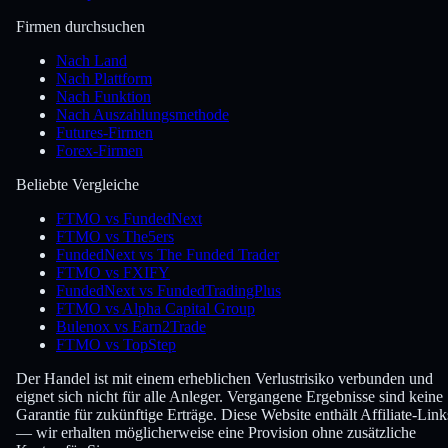
Firmen durchsuchen
Nach Land
Nach Plattform
Nach Funktion
Nach Auszahlungsmethode
Futures-Firmen
Forex-Firmen
Beliebte Vergleiche
FTMO vs FundedNext
FTMO vs The5ers
FundedNext vs The Funded Trader
FTMO vs FXIFY
FundedNext vs FundedTradingPlus
FTMO vs Alpha Capital Group
Bulenox vs Earn2Trade
FTMO vs TopStep
Der Handel ist mit einem erheblichen Verlustrisiko verbunden und
eignet sich nicht für alle Anleger. Vergangene Ergebnisse sind keine
Garantie für zukünftige Erträge. Diese Website enthält Affiliate-Link
— wir erhalten möglicherweise eine Provision ohne zusätzliche