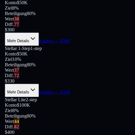
Konto
$50K
Ziel
8%
Beteiligung
80
%
Wert
38
Diff.
77
$
300
Kaufen
— $
300
Mehr Details
Stellar 1-Step
1-step
Konto
$50K
Ziel
10%
Beteiligung
80
%
Wert
37
Diff.
72
$
330
Kaufen
— $
330
Mehr Details
Stellar Lite
2-step
Konto
$100K
Ziel
8%
Beteiligung
80
%
Wert
44
Diff.
82
$
400