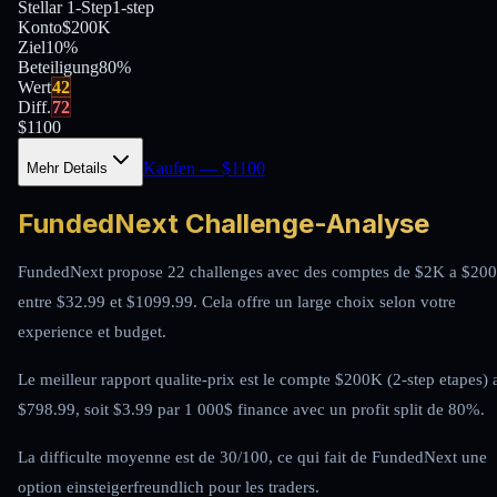
Stellar 1-Step
1-step
Konto
$200K
Ziel
10%
Beteiligung
80
%
Wert
42
Diff.
72
$
1100
Kaufen
— $
1100
Mehr Details
FundedNext Challenge-Analyse
FundedNext propose 22 challenges avec des comptes de $2K a $20
entre $32.99 et $1099.99. Cela offre un large choix selon votre
experience et budget.
Le meilleur rapport qualite-prix est le compte $200K (2-step etapes) 
$798.99, soit $3.99 par 1 000$ finance avec un profit split de 80%.
La difficulte moyenne est de 30/100, ce qui fait de FundedNext une
option einsteigerfreundlich pour les traders.