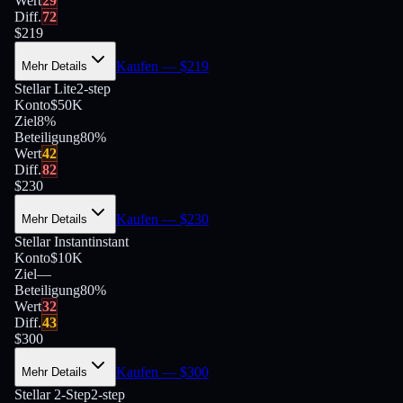
Wert
29
Diff.
72
$
219
Kaufen
— $
219
Mehr Details
Stellar Lite
2-step
Konto
$50K
Ziel
8%
Beteiligung
80
%
Wert
42
Diff.
82
$
230
Kaufen
— $
230
Mehr Details
Stellar Instant
instant
Konto
$10K
Ziel
—
Beteiligung
80
%
Wert
32
Diff.
43
$
300
Kaufen
— $
300
Mehr Details
Stellar 2-Step
2-step