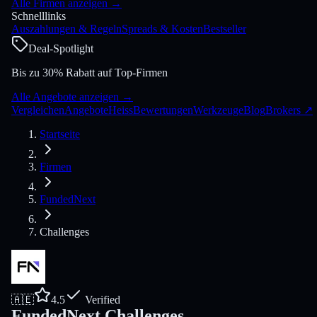
Alle Firmen anzeigen
→
Schnelllinks
Auszahlungen & Regeln
Spreads & Kosten
Bestseller
Deal-Spotlight
Bis zu 30% Rabatt auf Top-Firmen
Alle Angebote anzeigen
→
Vergleichen
Angebote
Heiss
Bewertungen
Werkzeuge
Blog
Brokers
↗
Startseite
Firmen
FundedNext
Challenges
🇦🇪
4.5
Verified
FundedNext Challenges