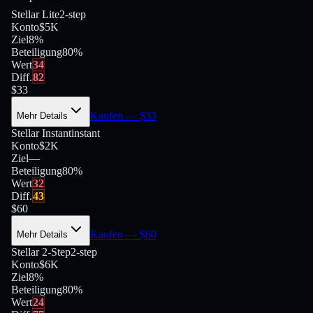
Stellar Lite
2-step
Konto
$5K
Ziel
8%
Beteiligung
80
%
Wert
34
Diff.
82
$
33
Kaufen
— $
33
Mehr Details
Stellar Instant
instant
Konto
$2K
Ziel
—
Beteiligung
80
%
Wert
32
Diff.
43
$
60
Kaufen
— $
60
Mehr Details
Stellar 2-Step
2-step
Konto
$6K
Ziel
8%
Beteiligung
80
%
Wert
24