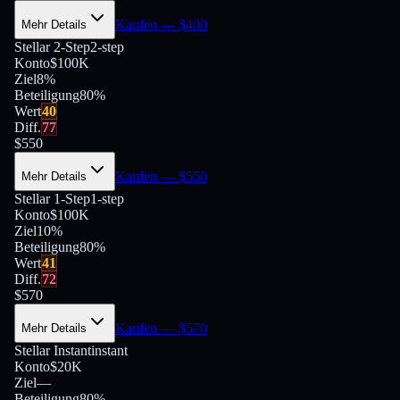
Kaufen
— $
400
Mehr Details
Stellar 2-Step
2-step
Konto
$100K
Ziel
8%
Beteiligung
80
%
Wert
40
Diff.
77
$
550
Kaufen
— $
550
Mehr Details
Stellar 1-Step
1-step
Konto
$100K
Ziel
10%
Beteiligung
80
%
Wert
41
Diff.
72
$
570
Kaufen
— $
570
Mehr Details
Stellar Instant
instant
Konto
$20K
Ziel
—
Beteiligung
80
%