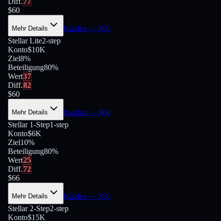
Diff.
77
$
60
Kaufen
— $
60
Mehr Details
Stellar Lite
2-step
Konto
$10K
Ziel
8%
Beteiligung
80
%
Wert
37
Diff.
82
$
60
Kaufen
— $
60
Mehr Details
Stellar 1-Step
1-step
Konto
$6K
Ziel
10%
Beteiligung
80
%
Wert
25
Diff.
72
$
66
Kaufen
— $
66
Mehr Details
Stellar 2-Step
2-step
Konto
$15K