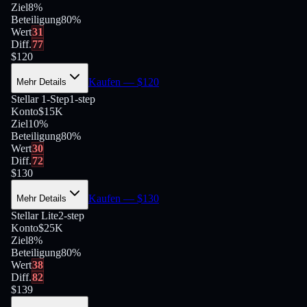
Ziel
8%
Beteiligung
80
%
Wert
31
Diff.
77
$
120
Kaufen
— $
120
Mehr Details
Stellar 1-Step
1-step
Konto
$15K
Ziel
10%
Beteiligung
80
%
Wert
30
Diff.
72
$
130
Kaufen
— $
130
Mehr Details
Stellar Lite
2-step
Konto
$25K
Ziel
8%
Beteiligung
80
%
Wert
38
Diff.
82
$
139