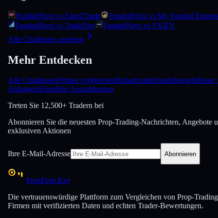
FundedNext vs Earn2Trade
FundedNext vs My Funded Future
FundedNext vs TradeDay
FundedNext vs FXIFY
Alle Challenges ansehen
Mehr Entdecken
Alle Challenges
Firmen vergleichen
Rabattcodes
Handelsregeln
Beste 
Anfanger
Schnellste Auszahlungen
Treten Sie
12,500+ Tradern bei
Abonnieren Sie die neuesten Prop-Trading-Nachrichten, Angebote 
exklusiven Aktionen
Ihre E-Mail-Adresse
Abonnieren
PropFirm Key
Die vertrauenswürdige Plattform zum Vergleichen von Prop-Trading
Firmen mit verifizierten Daten und echten Trader-Bewertungen.