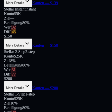
Kaufen
— $
139
Mehr Details
Stellar Instant
instant
Konto
$5K
Ziel
—
Beteiligung
80
%
Wert
32
Diff.
43
$
150
Kaufen
— $
150
Mehr Details
Stellar 2-Step
2-step
Konto
$25K
Ziel
8%
Beteiligung
80
%
Wert
31
Diff.
77
$
200
Kaufen
— $
200
Mehr Details
Stellar 1-Step
1-step
Konto
$25K
Ziel
10%
Beteiligung
80
%