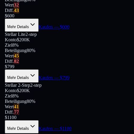
Wert
32
Diff.
43
$
600
Kaufen
— $
600
Mehr Details
Stellar Lite
2-step
Konto
$200K
Ziel
8%
Beteiligung
80
%
Wert
45
Diff.
82
$
799
Kaufen
— $
799
Mehr Details
Stellar 2-Step
2-step
Konto
$200K
Ziel
8%
Beteiligung
80
%
Wert
41
Diff.
77
$
1100
Kaufen
— $
1100
Mehr Details