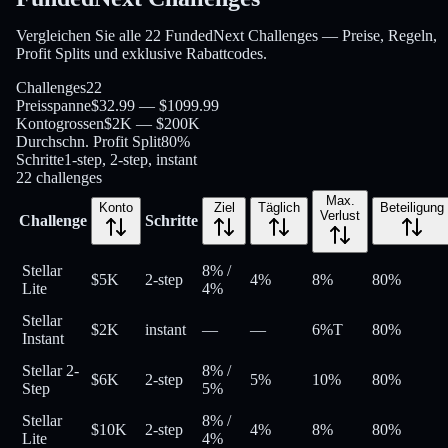
Vergleichen Sie alle 22 FundedNext Challenges — Preise, Regeln,
Profit Splits und exklusive Rabattcodes.
Challenges
22
Preisspanne
$32.99 — $1099.99
Kontogrossen
$2K — $200K
Durchschn. Profit Split
80%
Schritte
1-step, 2-step, instant
22
challenges
Max.
Konto
Ziel
Täglich
Beteiligung
Verlust
Challenge
Schritte
Stellar
8%
/
$5K
2-step
4%
8%
80
%
Lite
4%
Stellar
$2K
instant
—
—
6%
T
80
%
Instant
Stellar 2-
8%
/
$6K
2-step
5%
10%
80
%
Step
5%
Stellar
8%
/
$10K
2-step
4%
8%
80
%
Lite
4%