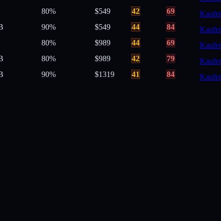
80
%
$
549
42
69
Kaufe
B
90
%
$
549
44
84
Kaufe
80
%
$
989
44
69
Kaufe
B
80
%
$
989
42
79
Kaufe
B
90
%
$
1319
41
84
Kaufe