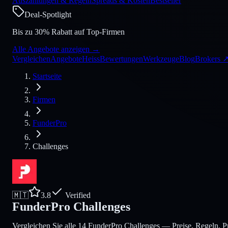
Auszahlungen & Regeln
Spreads & Kosten
Bestseller
Deal-Spotlight
Bis zu 30% Rabatt auf Top-Firmen
Alle Angebote anzeigen
→
Vergleichen
Angebote
Heiss
Bewertungen
Werkzeuge
Blog
Brokers
Startseite
Firmen
FunderPro
Challenges
🇲🇹
3.8
Verified
FunderPro Challenges
Vergleichen Sie alle 14 FunderPro Challenges — Preise, Regeln, Pr