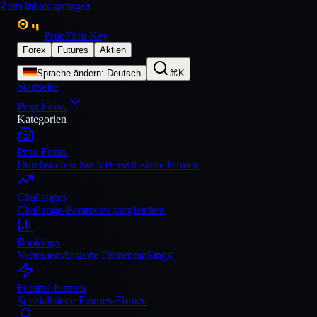
Zum Inhalt springen
PropFirm Key
Forex
Futures
Aktien
Sprache ändern
:
Deutsch
⌘K
Startseite
Prop Firms
Kategorien
Prop Firms
Durchsuchen Sie 50+ verifizierte Firmen
Challenges
Challenge-Parameter vergleichen
Rankings
Vertrauensbasierte Firmenrankings
Futures-Firmen
Spezialisierte Futures-Firmen