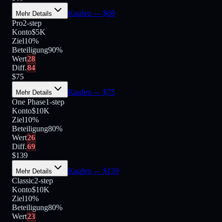
Kaufen
— $
69
Mehr Details
Pro
2-step
Konto
$5K
Ziel
10%
Beteiligung
90
%
Wert
28
Diff.
84
$
75
Kaufen
— $
75
Mehr Details
One Phase
1-step
Konto
$10K
Ziel
10%
Beteiligung
80
%
Wert
26
Diff.
69
$
139
Kaufen
— $
139
Mehr Details
Classic
2-step
Konto
$10K
Ziel
10%
Beteiligung
80
%
Wert
23