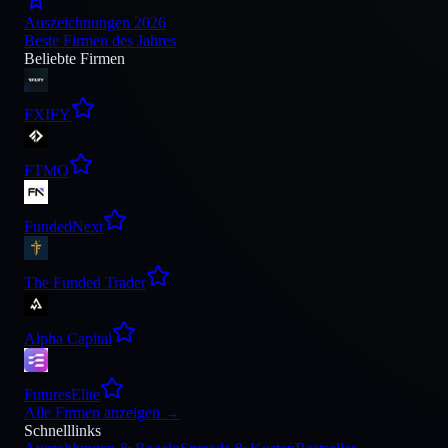
Auszeichnungen 2026
Beste Firmen des Jahres
Beliebte Firmen
FXIFY
FTMO
FundedNext
The Funded Trader
Alpha Capital
FuturesElite
Alle Firmen anzeigen
→
Schnelllinks