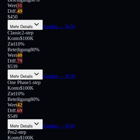
Wert
31
Diff.
49
$
450
Kaufen
— $
450
Mehr Details
Classic
2-step
Konto
$100K
Ziel
10%
Beteiligung
80
%
Wert
40
Diff.
79
$
539
Kaufen
— $
539
Mehr Details
One Phase
1-step
Konto
$100K
Ziel
10%
Beteiligung
80
%
Wert
42
Diff.
69
$
549
Kaufen
— $
549
Mehr Details
Pro
2-step
Konto
$100K