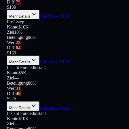
Diff.
79
$
139
Kaufen
— $
139
Mehr Details
Pro
2-step
Konto
$10K
Ziel
10%
Beteiligung
90
%
Wert
28
Diff.
84
$
139
Kaufen
— $
139
Mehr Details
Instant Funded
instant
Konto
$5K
Ziel
—
Beteiligung
80
%
Wert
31
Diff.
49
$
225
Kaufen
— $
225
Mehr Details
Instant Funded
instant
Konto
$10K
Ziel
—
Beteiligung
80
%