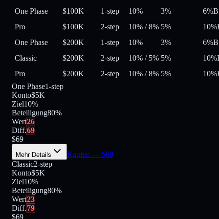
One Phase
$100K
1-step
10%
3%
6%
B
Pro
$100K
2-step
10%
/
8%
5%
10%
One Phase
$200K
1-step
10%
3%
6%
B
Classic
$200K
2-step
10%
/
5%
5%
10%
Pro
$200K
2-step
10%
/
8%
5%
10%
One Phase
1-step
Konto
$5K
Ziel
10%
Beteiligung
80
%
Wert
26
Diff.
69
$
69
Kaufen
— $
69
Mehr Details
Classic
2-step
Konto
$5K
Ziel
10%
Beteiligung
80
%
Wert
23
Diff.
79
$
69