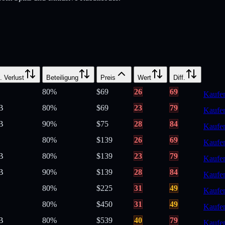
 Verlust
Beteiligung
Preis
Wert
Diff.
80
%
$
69
26
69
Kaufe
B
80
%
$
69
23
79
Kaufe
B
90
%
$
75
28
84
Kaufe
80
%
$
139
26
69
Kaufe
B
80
%
$
139
23
79
Kaufe
B
90
%
$
139
28
84
Kaufe
80
%
$
225
31
49
Kaufe
80
%
$
450
31
49
Kaufe
B
80
%
$
539
40
79
Kaufe