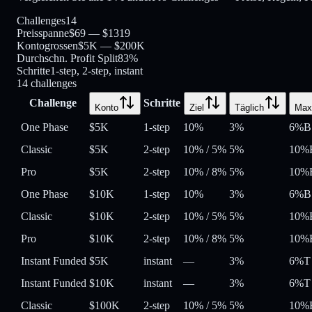
Challenges
14
Preisspanne
$69 — $1319
Kontogrossen
$5K — $200K
Durchschn. Profit Split
83%
Schritte
1-step, 2-step, instant
14
challenges
Challenge
Schritte
Konto
Ziel
Täglich
Max.
One Phase
$5K
1-step
10%
3%
6%
B
Classic
$5K
2-step
10%
/
5%
5%
10%
Pro
$5K
2-step
10%
/
8%
5%
10%
One Phase
$10K
1-step
10%
3%
6%
B
Classic
$10K
2-step
10%
/
5%
5%
10%
Pro
$10K
2-step
10%
/
8%
5%
10%
Instant Funded
$5K
instant
—
3%
6%
T
Instant Funded
$10K
instant
—
3%
6%
T
Classic
$100K
2-step
10%
/
5%
5%
10%