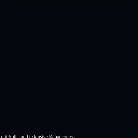
↗
ofit Splits und exklusive Rabattcodes.