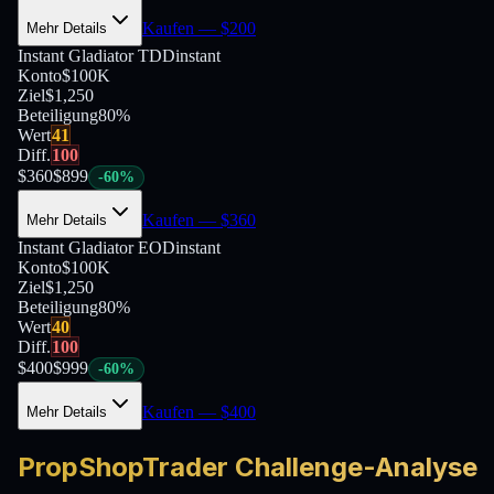
Kaufen
— $
200
Mehr Details
Instant Gladiator TDD
instant
Konto
$100K
Ziel
$1,250
Beteiligung
80
%
Wert
41
Diff.
100
$
360
$
899
-
60
%
Kaufen
— $
360
Mehr Details
Instant Gladiator EOD
instant
Konto
$100K
Ziel
$1,250
Beteiligung
80
%
Wert
40
Diff.
100
$
400
$
999
-
60
%
Kaufen
— $
400
Mehr Details
PropShopTrader Challenge-Analyse