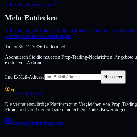
Alle Challenges ansehen
Mehr Entdecken
Alle Challenges
Firmen vergleichen
Rabattcodes
Handelsregeln
Beste 
Anfanger
Schnellste Auszahlungen
Treten Sie
12,500+ Tradern bei
Abonnieren Sie die neuesten Prop-Trading-Nachrichten, Angebote 
exklusiven Aktionen
Ihre E-Mail-Adresse
Abonnieren
PropFirm Key
Die vertrauenswürdige Plattform zum Vergleichen von Prop-Trading
Firmen mit verifizierten Daten und echten Trader-Bewertungen.
contact@propfirmkey.com