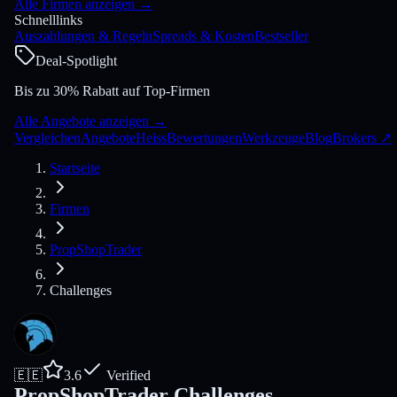
Alle Firmen anzeigen
→
Schnelllinks
Auszahlungen & Regeln
Spreads & Kosten
Bestseller
Deal-Spotlight
Bis zu 30% Rabatt auf Top-Firmen
Alle Angebote anzeigen
→
Vergleichen
Angebote
Heiss
Bewertungen
Werkzeuge
Blog
Brokers
↗
Startseite
Firmen
PropShopTrader
Challenges
🇪🇪
3.6
Verified
PropShopTrader Challenges