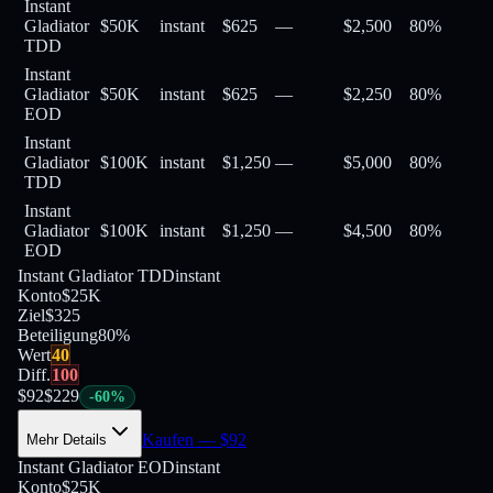
Instant
Gladiator
$50K
instant
$625
—
$2,500
80
%
TDD
Instant
Gladiator
$50K
instant
$625
—
$2,250
80
%
EOD
Instant
Gladiator
$100K
instant
$1,250
—
$5,000
80
%
TDD
Instant
Gladiator
$100K
instant
$1,250
—
$4,500
80
%
EOD
Instant Gladiator TDD
instant
Konto
$25K
Ziel
$325
Beteiligung
80
%
Wert
40
Diff.
100
$
92
$
229
-
60
%
Kaufen
— $
92
Mehr Details
Instant Gladiator EOD
instant
Konto
$25K