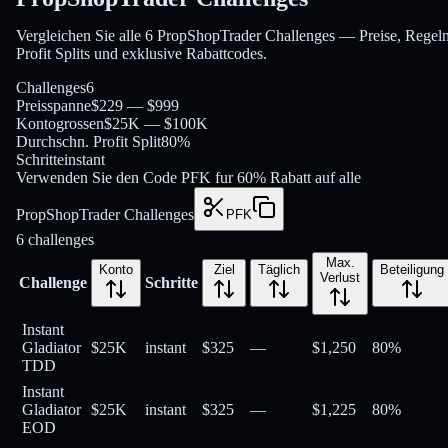
Vergleichen Sie alle 6 PropShopTrader Challenges — Preise, Regeln
Profit Splits und exklusive Rabattcodes.
Challenges
6
Preisspanne
$229 — $999
Kontogrossen
$25K — $100K
Durchschn. Profit Split
80%
Schritte
instant
Verwenden Sie den Code PFK fur 60% Rabatt auf alle
PropShopTrader Challenges
PFK
6
challenges
Max.
Konto
Ziel
Täglich
Beteiligung
Verlust
Challenge
Schritte
Instant
Gladiator
$25K
instant
$325
—
$1,250
80
%
TDD
Instant
Gladiator
$25K
instant
$325
—
$1,225
80
%
EOD