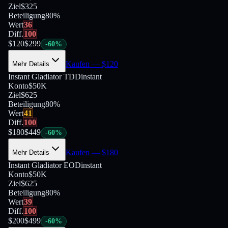
Ziel
$325
Beteiligung
80
%
Wert
36
Diff.
100
$
120
$
299
-
60
%
Kaufen
— $
120
Mehr Details
Instant Gladiator TDD
instant
Konto
$50K
Ziel
$625
Beteiligung
80
%
Wert
41
Diff.
100
$
180
$
449
-
60
%
Kaufen
— $
180
Mehr Details
Instant Gladiator EOD
instant
Konto
$50K
Ziel
$625
Beteiligung
80
%
Wert
39
Diff.
100
$
200
$
499
-
60
%