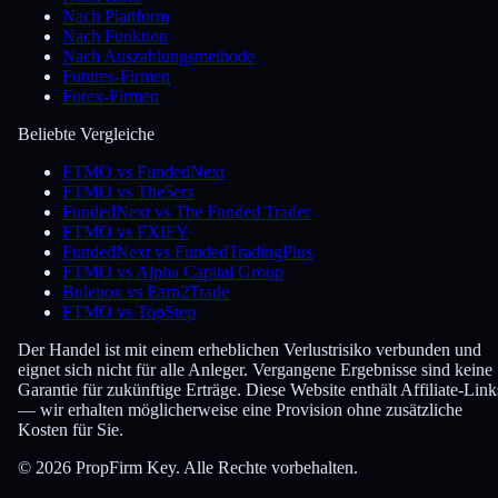
Nach Plattform
Nach Funktion
Nach Auszahlungsmethode
Futures-Firmen
Forex-Firmen
Beliebte Vergleiche
FTMO vs FundedNext
FTMO vs The5ers
FundedNext vs The Funded Trader
FTMO vs FXIFY
FundedNext vs FundedTradingPlus
FTMO vs Alpha Capital Group
Bulenox vs Earn2Trade
FTMO vs TopStep
Der Handel ist mit einem erheblichen Verlustrisiko verbunden und
eignet sich nicht für alle Anleger. Vergangene Ergebnisse sind keine
Garantie für zukünftige Erträge. Diese Website enthält Affiliate-Link
— wir erhalten möglicherweise eine Provision ohne zusätzliche
Kosten für Sie.
© 2026 PropFirm Key. Alle Rechte vorbehalten.