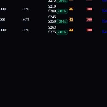
$
275
-
30
%
$
210
000
I
80
%
46
100
Ka
$
300
-
30
%
$
245
000
80
%
45
100
Ka
$
350
-
30
%
$
263
000
E
80
%
44
100
Ka
$
375
-
30
%