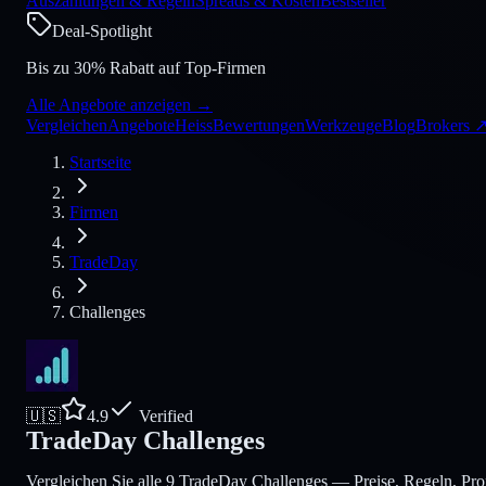
Auszahlungen & Regeln
Spreads & Kosten
Bestseller
Deal-Spotlight
Bis zu 30% Rabatt auf Top-Firmen
Alle Angebote anzeigen
→
Vergleichen
Angebote
Heiss
Bewertungen
Werkzeuge
Blog
Brokers
Startseite
Firmen
TradeDay
Challenges
🇺🇸
4.9
Verified
TradeDay Challenges
Vergleichen Sie alle 9 TradeDay Challenges — Preise, Regeln, Prof