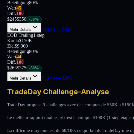
Beteiligung
80
%
Wert
45
Diff.
100
$
245
$
350
-
30
%
Kaufen
— $
245
Mehr Details
EOD Trailing
1-step
Konto
$150K
Ziel
$9,000
Beteiligung
80
%
Wert
44
Diff.
100
$
263
$
375
-
30
%
Kaufen
— $
263
Mehr Details
TradeDay Challenge-Analyse
TradeDay propose 9 challenges avec des comptes de $50K a $150K, e
Le meilleur rapport qualite-prix est le compte $100K (1-step etapes)
La difficulte moyenne est de 60/100, ce qui fait de TradeDay une op