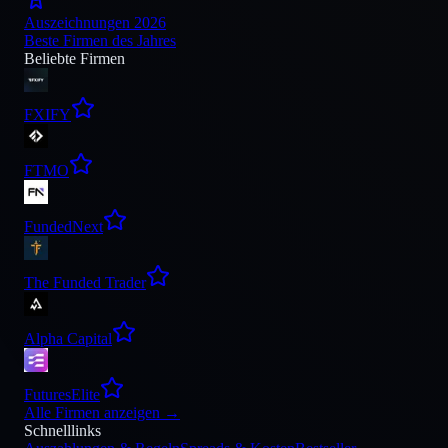
Auszeichnungen 2026
Beste Firmen des Jahres
Beliebte Firmen
FXIFY
FTMO
FundedNext
The Funded Trader
Alpha Capital
FuturesElite
Alle Firmen anzeigen
→
Schnelllinks