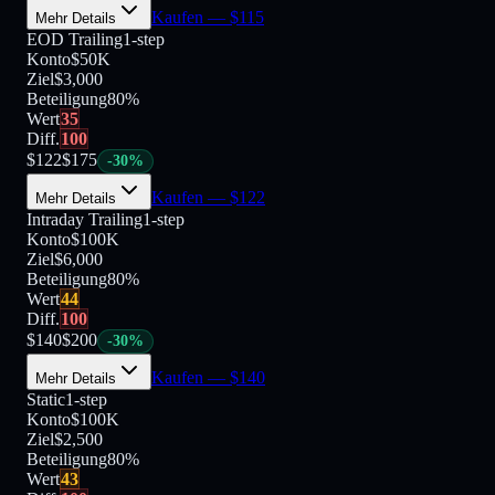
Kaufen
— $
115
Mehr Details
EOD Trailing
1-step
Konto
$50K
Ziel
$3,000
Beteiligung
80
%
Wert
35
Diff.
100
$
122
$
175
-
30
%
Kaufen
— $
122
Mehr Details
Intraday Trailing
1-step
Konto
$100K
Ziel
$6,000
Beteiligung
80
%
Wert
44
Diff.
100
$
140
$
200
-
30
%
Kaufen
— $
140
Mehr Details
Static
1-step
Konto
$100K
Ziel
$2,500
Beteiligung
80
%
Wert
43