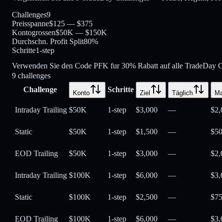
Challenges
9
Preisspanne
$125 — $375
Kontogrossen
$50K — $150K
Durchschn. Profit Split
80%
Schritte
1-step
Verwenden Sie den Code PFK fur 30% Rabatt auf alle TradeDay C
9
challenges
Challenge
Schritte
Konto
Ziel
Täglich
Ma
Intraday Trailing
$50K
1-step
$3,000
—
$2,
Static
$50K
1-step
$1,500
—
$5
EOD Trailing
$50K
1-step
$3,000
—
$2,
Intraday Trailing
$100K
1-step
$6,000
—
$3,
Static
$100K
1-step
$2,500
—
$7
EOD Trailing
$100K
1-step
$6,000
—
$3,