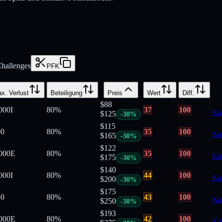
hallenges
PFK
x. Verlust
Beteiligung
Preis
Wert
Diff.
$
88
000
I
80
%
37
100
Ka
$
125
-
30
%
$
115
00
80
%
35
100
Ka
$
165
-
30
%
$
122
000
E
80
%
35
100
Ka
$
175
-
30
%
$
140
000
I
80
%
44
100
Ka
$
200
-
30
%
$
175
50
80
%
43
100
Ka
$
250
-
30
%
$
193
000
E
80
%
42
100
Ka