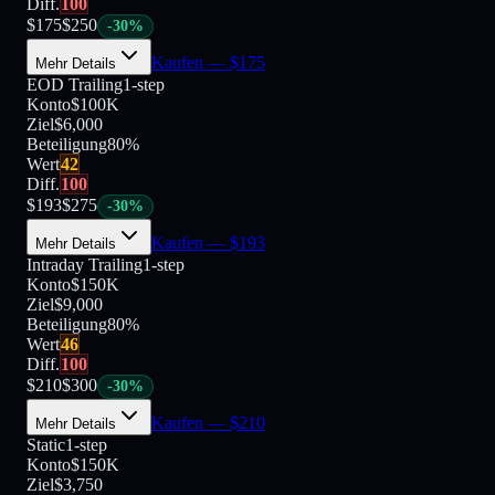
Diff.
100
$
175
$
250
-
30
%
Kaufen
— $
175
Mehr Details
EOD Trailing
1-step
Konto
$100K
Ziel
$6,000
Beteiligung
80
%
Wert
42
Diff.
100
$
193
$
275
-
30
%
Kaufen
— $
193
Mehr Details
Intraday Trailing
1-step
Konto
$150K
Ziel
$9,000
Beteiligung
80
%
Wert
46
Diff.
100
$
210
$
300
-
30
%
Kaufen
— $
210
Mehr Details
Static
1-step
Konto
$150K
Ziel
$3,750