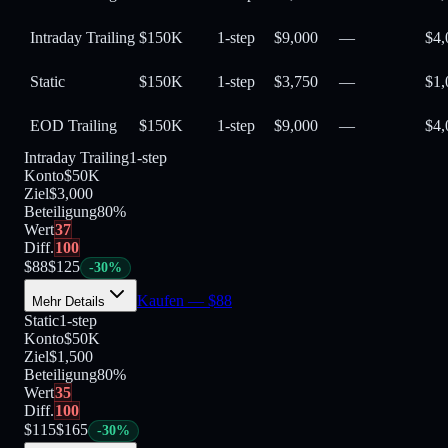
Intraday Trailing
$150K
1-step
$9,000
—
$4,
Static
$150K
1-step
$3,750
—
$1,
EOD Trailing
$150K
1-step
$9,000
—
$4,
Intraday Trailing
1-step
Konto
$50K
Ziel
$3,000
Beteiligung
80
%
Wert
37
Diff.
100
$
88
$
125
-
30
%
Kaufen
— $
88
Mehr Details
Static
1-step
Konto
$50K
Ziel
$1,500
Beteiligung
80
%
Wert
35
Diff.
100
$
115
$
165
-
30
%