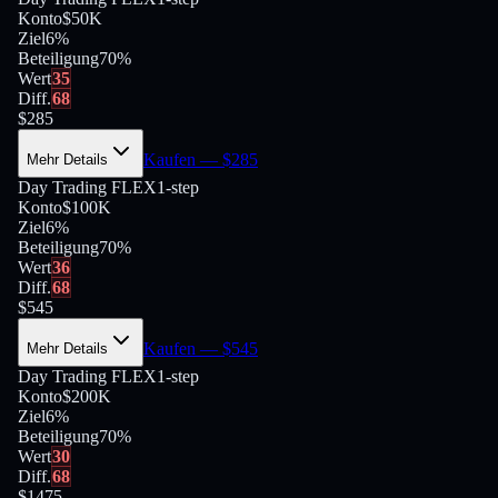
Konto
$50K
Ziel
6%
Beteiligung
70
%
Wert
35
Diff.
68
$
285
Kaufen
— $
285
Mehr Details
Day Trading FLEX
1-step
Konto
$100K
Ziel
6%
Beteiligung
70
%
Wert
36
Diff.
68
$
545
Kaufen
— $
545
Mehr Details
Day Trading FLEX
1-step
Konto
$200K
Ziel
6%
Beteiligung
70
%
Wert
30
Diff.
68
$
1475