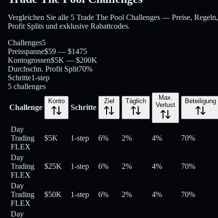
Vergleichen Sie alle 5 Trade The Pool Challenges — Preise, Regeln,
Profit Splits und exklusive Rabattcodes.
Challenges
5
Preisspanne
$59 — $1475
Kontogrossen
$5K — $200K
Durchschn. Profit Split
70%
Schritte
1-step
5
challenges
Max.
Konto
Ziel
Täglich
Beteiligung
Verlust
Challenge
Schritte
Day
Trading
$5K
1-step
6%
2%
4%
70
%
FLEX
Day
Trading
$25K
1-step
6%
2%
4%
70
%
FLEX
Day
Trading
$50K
1-step
6%
2%
4%
70
%
FLEX
Day