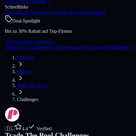
Alle Firmen anzeigen
→
Schnelllinks
Auszahlungen & Regeln
Spreads & Kosten
Bestseller
Deal-Spotlight
Bis zu 30% Rabatt auf Top-Firmen
Alle Angebote anzeigen
→
Vergleichen
Angebote
Heiss
Bewertungen
Werkzeuge
Blog
Brokers
↗
Startseite
Firmen
Trade The Pool
Challenges
🇮🇱
4.4
Verified
Trade The Pool Challenges