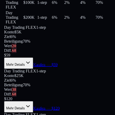
Trading
$100K
1-step
6%
2%
4%
70
%
FLEX
Day
Trading
$200K
1-step
6%
2%
4%
70
%
FLEX
Day Trading FLEX
1-step
Konto
$5K
Ziel
6%
Beteiligung
70
%
Wert
20
Diff.
68
$
59
Kaufen
— $
59
Mehr Details
Day Trading FLEX
1-step
Konto
$25K
Ziel
6%
Beteiligung
70
%
Wert
38
Diff.
68
$
120
Kaufen
— $
120
Mehr Details
Day Trading FLEX
1-step