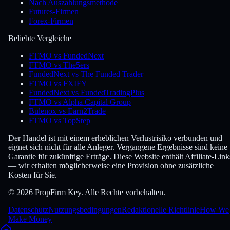
Nach Auszahlungsmethode
Futures-Firmen
Forex-Firmen
Beliebte Vergleiche
FTMO vs FundedNext
FTMO vs The5ers
FundedNext vs The Funded Trader
FTMO vs FXIFY
FundedNext vs FundedTradingPlus
FTMO vs Alpha Capital Group
Bulenox vs Earn2Trade
FTMO vs TopStep
Der Handel ist mit einem erheblichen Verlustrisiko verbunden und
eignet sich nicht für alle Anleger. Vergangene Ergebnisse sind keine
Garantie für zukünftige Erträge. Diese Website enthält Affiliate-Link
— wir erhalten möglicherweise eine Provision ohne zusätzliche
Kosten für Sie.
© 2026 PropFirm Key. Alle Rechte vorbehalten.
Datenschutz
Nutzungsbedingungen
Redaktionelle Richtlinie
How We
Make Money