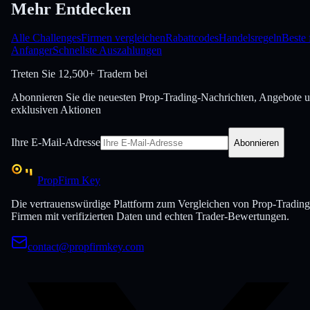
Mehr Entdecken
Alle Challenges
Firmen vergleichen
Rabattcodes
Handelsregeln
Beste 
Anfanger
Schnellste Auszahlungen
Treten Sie
12,500+ Tradern bei
Abonnieren Sie die neuesten Prop-Trading-Nachrichten, Angebote 
exklusiven Aktionen
Ihre E-Mail-Adresse
Abonnieren
PropFirm Key
Die vertrauenswürdige Plattform zum Vergleichen von Prop-Trading
Firmen mit verifizierten Daten und echten Trader-Bewertungen.
contact@propfirmkey.com