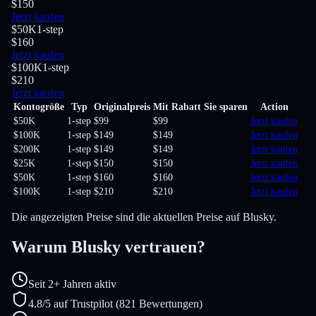
$150
Jetzt kaufen
$50K
1-step
$160
Jetzt kaufen
$100K
1-step
$210
Jetzt kaufen
Kontogröße
Typ
Originalpreis
Mit Rabatt
Sie sparen
Action
$50K
1-step
$99
$99
Jetzt kaufen
$100K
1-step
$149
$149
Jetzt kaufen
$200K
1-step
$149
$149
Jetzt kaufen
$25K
1-step
$150
$150
Jetzt kaufen
$50K
1-step
$160
$160
Jetzt kaufen
$100K
1-step
$210
$210
Jetzt kaufen
Die angezeigten Preise sind die aktuellen Preise auf Blusky.
Warum Blusky vertrauen?
Seit 2+ Jahren aktiv
4.8/5 auf Trustpilot (821 Bewertungen)