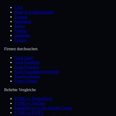
USA
Beste in Großbritannien
Kanada
Australien
Indien
Nigeria
Südafrika
Europa
Firmen durchsuchen
Nach Land
Nach Plattform
Nach Funktion
Nach Auszahlungsmethode
Futures-Firmen
Forex-Firmen
Beliebte Vergleiche
FTMO vs FundedNext
FTMO vs The5ers
FundedNext vs The Funded Trader
FTMO vs FXIFY