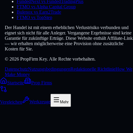
FundedNext vs FundedTradingPlus
FTMO vs Alpha Capital Group
Bulenox vs Earn2Trade
FTMO vs TopStep
Der Handel ist mit einem erheblichen Verlustrisiko verbunden und
eignet sich nicht für alle Anleger. Vergangene Ergebnisse sind keine
Garantie für zukünftige Erträge. Diese Website enthält Affiliate-Link
— wir erhalten möglicherweise eine Provision ohne zusätzliche
Kosten für Sie.
© 2026 PropFirm Key. Alle Rechte vorbehalten.
Datenschutz
Nutzungsbedingungen
Redaktionelle Richtlinie
How We
Make Money
Startseite
Prop Firms
Vergleichen
Werkzeuge
Mehr