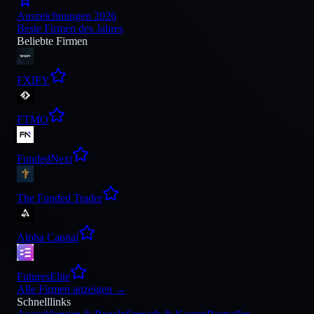
Auszeichnungen 2026
Beste Firmen des Jahres
Beliebte Firmen
FXIFY
FTMO
FundedNext
The Funded Trader
Alpha Capital
FuturesElite
Alle Firmen anzeigen
→
Schnelllinks