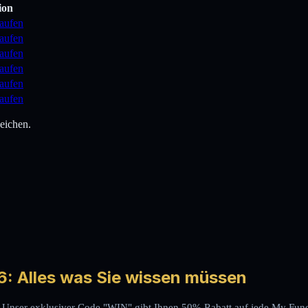
ion
kaufen
kaufen
kaufen
kaufen
kaufen
kaufen
eichen.
: Alles was Sie wissen müssen
 Unser exklusiver Code "WIN" gibt Ihnen 50% Rabatt auf jede My Fund