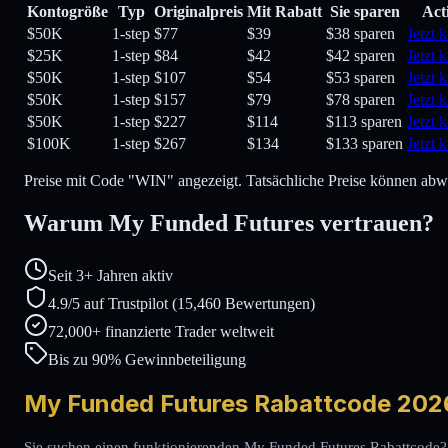
Kontogröße
Typ
Originalpreis
Mit Rabatt
Sie sparen
Act
$50K
1-step
$77
$39
$38 sparen
Jetzt 
$25K
1-step
$84
$42
$42 sparen
Jetzt 
$50K
1-step
$107
$54
$53 sparen
Jetzt 
$50K
1-step
$157
$79
$78 sparen
Jetzt 
$50K
1-step
$227
$114
$113 sparen
Jetzt 
$100K
1-step
$267
$134
$133 sparen
Jetzt 
Preise mit Code "WIN" angezeigt. Tatsächliche Preise können abw
Warum My Funded Futures vertrauen?
Seit 3+ Jahren aktiv
4.9/5 auf Trustpilot (15,460 Bewertungen)
72,000+ finanzierte Trader weltweit
Bis zu 90% Gewinnbeteiligung
My Funded Futures Rabattcode 2026
Sie suchen einen funktionierenden My Funded Futures Rabattcode?