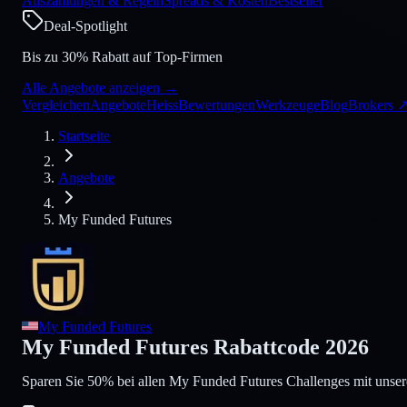
Auszahlungen & Regeln
Spreads & Kosten
Bestseller
Deal-Spotlight
Bis zu 30% Rabatt auf Top-Firmen
Alle Angebote anzeigen
→
Vergleichen
Angebote
Heiss
Bewertungen
Werkzeuge
Blog
Brokers
Startseite
Angebote
My Funded Futures
My Funded Futures
My Funded Futures Rabattcode 2026
Sparen Sie 50% bei allen My Funded Futures Challenges mit unser