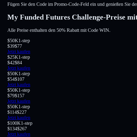
Fügen Sie den Code im Promo-Code-Feld ein und genießen Sie de
My Funded Futures Challenge-Preise mi
Alle Preise enthalten den 50% Rabatt mit Code WIN.
$50K
1-step
$39
$77
Jetzt kaufen
$25K
1-step
$42
$84
Jetzt kaufen
$50K
1-step
$54
$107
Jetzt kaufen
$50K
1-step
$79
$157
Jetzt kaufen
$50K
1-step
$114
$227
Jetzt kaufen
$100K
1-step
$134
$267
Jetzt kaufen