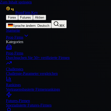
Zum Inhalt springen
PropFirm Key
Forex
Futures
Aktien
Sprache ändern
:
Deutsch
⌘K
Startseite
Prop Firms
Kategorien
Prop Firms
Durchsuchen Sie 50+ verifizierte Firmen
Challenges
Challenge-Parameter vergleichen
Rankings
Vertrauensbasierte Firmenrankings
Futures-Firmen
Spezialisierte Futures-Firmen