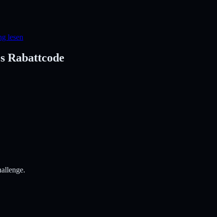
ng lesen
s Rabattcode
allenge.