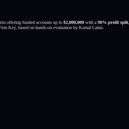
firm offering funded accounts up to
$
2,000,000
with a
90
% profit split
irm Key, based on hands-on evaluation by
Kamal Lattai
.