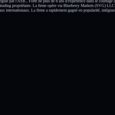
égulé par l'ASIC. Forte de plus de 8 ans d'expérience dans le courtage 
au trading propriétaire. La firme opère via Blueberry Markets (SVG) LLC
x internationaux. La firme a rapidement gagné en popularité, intégran