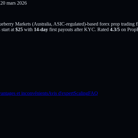
 20 mars 2026
lueberry Markets (Australia, ASIC-regulated)
-based
forex
prop trading 
start at
$
25
with
14
-day
first payouts after KYC. Rated
4.3
/5
on PropF
antages et inconvénients
Avis d'expert
Scaling
FAQ