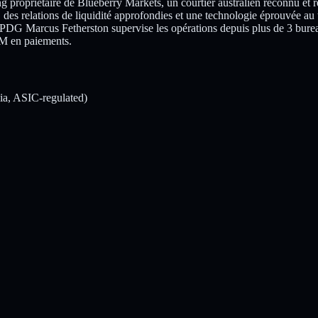
 propriétaire de Blueberry Markets, un courtier australien reconnu et r
le, des relations de liquidité approfondies et une technologie éprouvée 
PDG Marcus Fetherston supervise les opérations depuis plus de 3 bureau
$7M en paiements.
lia, ASIC-regulated)