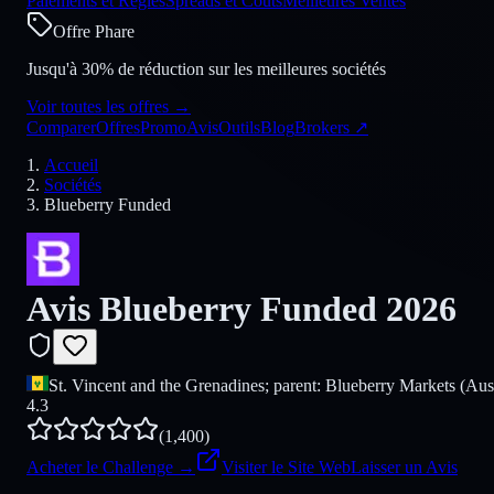
Paiements et Règles
Spreads et Coûts
Meilleures Ventes
Offre Phare
Jusqu'à 30% de réduction sur les meilleures sociétés
Voir toutes les offres
→
Comparer
Offres
Promo
Avis
Outils
Blog
Brokers
↗
Accueil
Sociétés
Blueberry Funded
Avis Blueberry Funded 2026
St. Vincent and the Grenadines; parent: Blueberry Markets (Aus
4.3
(
1,400
)
Acheter le Challenge
→
Visiter le Site Web
Laisser un Avis