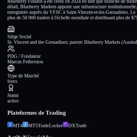
Blueberry Funded a été créée en 2024 en tant que branche de trading
détail, Blueberry Markets apporte une infrastructure institutionnel
enregistrée auprès du VFSC à Saint-Vincent-et-les-Grenadines. Le 
plus de 50 000 traders à l'échelle mondiale et distribuant plus de 
Siège Social
St. Vincent and the Grenadines; parent: Blueberry Markets (Austra
PDG / Fondateur
Marcus Fetherston
Type de Marché
forex
Statut
active
Plateformes de Trading
MT4
MT5
TradeLocker
DXTrade