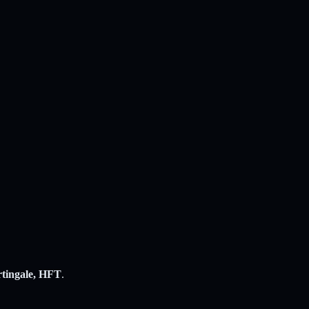
tingale, HFT
.