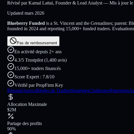
Révisé par Kamal Lattai, Founder & Lead Analyst — Mis à jour le
Updated
mars 2026
Blueberry Funded
is a
St. Vincent and the Grenadines; parent: B
founded in
2024
and reporting
15,000
+ funded traders
. Evaluations 
Pas de remboursement
En activité depuis 2+ ans
4.3/5 Trustpilot (1,400 avis)
15,000+ traders financés
Score Expert : 7.8/10
Vérifié par PropFirm Key
Résumé
Aperçu
Règles de Trading
Stratégies
Challenges
Paiements
Av
Allocation Maximale
$2M
Partage des profits
90%