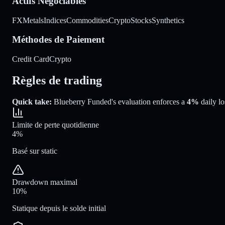
Actifs Négociables
FX
Metals
Indices
Commodities
Crypto
Stocks
Synthetics
Méthodes de Paiement
Credit Card
Crypto
Règles de trading
Quick take:
Blueberry Funded
's evaluation enforces a
4%
daily lo
Limite de perte quotidienne
4%
Basé sur static
Drawdown maximal
10%
Statique depuis le solde initial