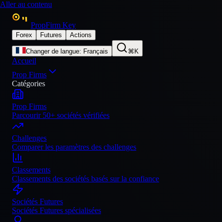
Aller au contenu
PropFirm Key
Forex
Futures
Actions
Changer de langue
:
Français
⌘K
Accueil
Prop Firms
Catégories
Prop Firms
Parcourir 50+ sociétés vérifiées
Challenges
Comparer les paramètres des challenges
Classements
Classements des sociétés basés sur la confiance
Sociétés Futures
Sociétés Futures spécialisées