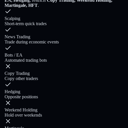
EA, Hedging
; restricts
Copy Trading, Weekend Holding,
Martingale, HFT
.
Scalping
Short-term quick trades
News Trading
Trade during economic events
Bots / EA
Automated trading bots
Copy Trading
Copy other traders
Hedging
Opposite positions
Weekend Holding
Hold over weekends