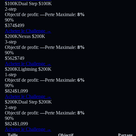
$100K
Dual Step $100K
2-step
Objectif de profit
:
—
Perte Maximale
:
8%
90
%
$374
$499
Acheter le Challenge
→
$200K
Nexus $200K
3-step
Objectif de profit
:
—
Perte Maximale
:
8%
90
%
$562
$749
Acheter le Challenge
→
$200K
Lightning $200K
1-step
Objectif de profit
:
—
Perte Maximale
:
6%
90
%
$824
$1,099
Acheter le Challenge
→
$200K
Dual Step $200K
2-step
Objectif de profit
:
—
Perte Maximale
:
8%
90
%
$824
$1,099
Acheter le Challenge
→
Taille
Objectif
Partage