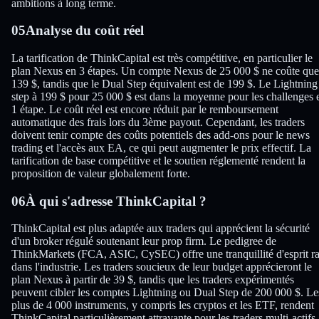
ambitions à long terme.
05
Analyse du coût réel
La tarification de ThinkCapital est très compétitive, en particulier le
plan Nexus en 3 étapes. Un compte Nexus de 25 000 $ ne coûte que
139 $, tandis que le Dual Step équivalent est de 199 $. Le Lightning
step à 199 $ pour 25 000 $ est dans la moyenne pour les challenges 
1 étape. Le coût réel est encore réduit par le remboursement
automatique des frais lors du 3ème payout. Cependant, les traders
doivent tenir compte des coûts potentiels des add-ons pour le news
trading et l'accès aux EA, ce qui peut augmenter le prix effectif. La
tarification de base compétitive et le soutien réglementé rendent la
proposition de valeur globalement forte.
06
À qui s'adresse ThinkCapital ?
ThinkCapital est plus adaptée aux traders qui apprécient la sécurité
d'un broker régulé soutenant leur prop firm. Le pedigree de
ThinkMarkets (FCA, ASIC, CySEC) offre une tranquillité d'esprit ra
dans l'industrie. Les traders soucieux de leur budget apprécieront le
plan Nexus à partir de 39 $, tandis que les traders expérimentés
peuvent cibler les comptes Lightning ou Dual Step de 200 000 $. Le
plus de 4 000 instruments, y compris les cryptos et les ETF, rendent
ThinkCapital particulièrement attrayante pour les traders multi-actifs