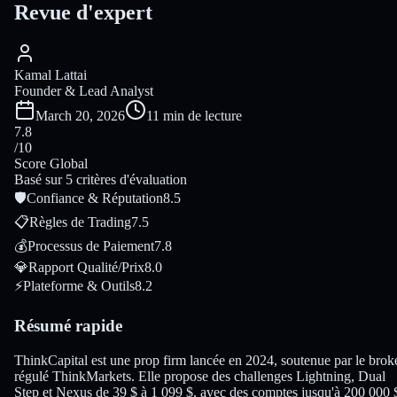
Revue d'expert
Kamal Lattai
Founder & Lead Analyst
March 20, 2026
11 min de lecture
7.8
/10
Score Global
Basé sur 5 critères d'évaluation
🛡
Confiance & Réputation
8.5
📋
Règles de Trading
7.5
💰
Processus de Paiement
7.8
💎
Rapport Qualité/Prix
8.0
⚡
Plateforme & Outils
8.2
Résumé rapide
ThinkCapital est une prop firm lancée en 2024, soutenue par le brok
régulé ThinkMarkets. Elle propose des challenges Lightning, Dual
Step et Nexus de 39 $ à 1 099 $, avec des comptes jusqu'à 200 000 