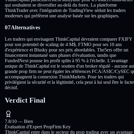
qui souhaitent se diversifier au-delà du forex. La plateforme
ThinkTrader avec l'intégration de TradingView séduit les traders
modernes qui préfèrent une analyse basée sur les graphiques.
07
Alternatives
Les traders qui envisagent ThinkCapital devraient comparer FXIFY
pour son potentiel de scaling de 4 M$, FTMO pour ses 10 ans
d'expérience et Blusky pour ses prix abordables. The5ers offre un
financement instantané sans phases d'évaluation, tandis que
FundedNext pousse les profit splits à 95 % à l'échelle. L'avantage
unique de ThinkCapital est le soutien d'un broker régulé - aucune au
grande prop firm ne peut égaler les références FCA/ASIC/CySEC q
accompagnent la connexion ThinkMarkets. Pour les traders qui
privilégient la sécurité et la légitimité, cela peut à lui seul être le facte
décisif.
Verdict Final
7.8
/10 —
Bien
Évaluation d'Expert PropFirm Key
ThinkCapital entre dans le secteur du prop trading avec un avantage