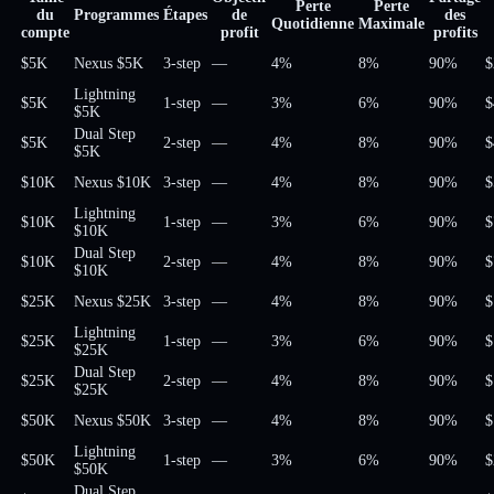
Perte
Perte
du
Programmes
Étapes
de
des
Quotidienne
Maximale
compte
profit
profits
$5K
Nexus $5K
3-step
—
4%
8%
90
%
$
Lightning
$5K
1-step
—
3%
6%
90
%
$
$5K
Dual Step
$5K
2-step
—
4%
8%
90
%
$
$5K
$10K
Nexus $10K
3-step
—
4%
8%
90
%
$
Lightning
$10K
1-step
—
3%
6%
90
%
$
$10K
Dual Step
$10K
2-step
—
4%
8%
90
%
$
$10K
$25K
Nexus $25K
3-step
—
4%
8%
90
%
$
Lightning
$25K
1-step
—
3%
6%
90
%
$
$25K
Dual Step
$25K
2-step
—
4%
8%
90
%
$
$25K
$50K
Nexus $50K
3-step
—
4%
8%
90
%
$
Lightning
$50K
1-step
—
3%
6%
90
%
$
$50K
Dual Step