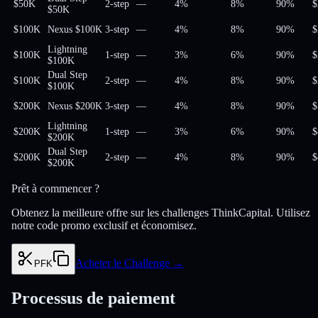
$50K
2-step
—
4%
8%
90
%
$
$50K
$100K
Nexus $100K
3-step
—
4%
8%
90
%
$
Lightning
$100K
1-step
—
3%
6%
90
%
$
$100K
Dual Step
$100K
2-step
—
4%
8%
90
%
$
$100K
$200K
Nexus $200K
3-step
—
4%
8%
90
%
$
Lightning
$200K
1-step
—
3%
6%
90
%
$
$200K
Dual Step
$200K
2-step
—
4%
8%
90
%
$
$200K
Prêt à commencer ?
Obtenez la meilleure offre sur les challenges ThinkCapital. Utilisez
notre code promo exclusif et économisez.
Acheter le Challenge
→
PFK
Processus de paiement