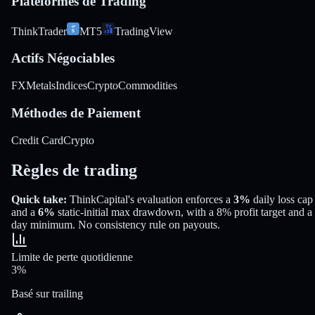
Plateformes de Trading
ThinkTrader
MT5
TradingView
Actifs Négociables
FX
Metals
Indices
Crypto
Commodities
Méthodes de Paiement
Credit Card
Crypto
Règles de trading
Quick take:
ThinkCapital
's evaluation enforces a
3%
daily loss cap
and a
6%
static-initial
max drawdown
, with a
8%
profit target
and a
day minimum
.
No consistency rule on payouts.
Limite de perte quotidienne
3%
Basé sur trailing