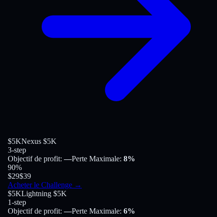
$5K
Nexus $5K
3-step
Objectif de profit
:
—
Perte Maximale
:
8%
90
%
$29
$39
Acheter le Challenge
→
$5K
Lightning $5K
1-step
Objectif de profit
:
—
Perte Maximale
:
6%