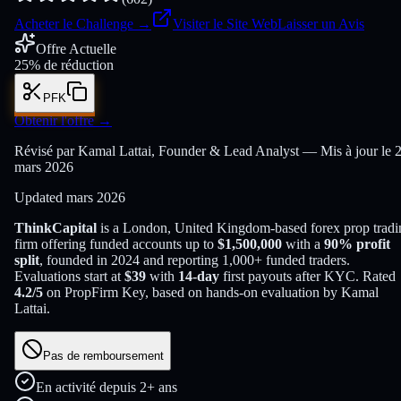
Acheter le Challenge
→
Visiter le Site Web
Laisser un Avis
Offre Actuelle
25% de réduction
PFK
Obtenir l'offre
→
Révisé par Kamal Lattai, Founder & Lead Analyst — Mis à jour le 
mars 2026
Updated
mars 2026
ThinkCapital
is a
London, United Kingdom
-based
forex
prop trad
firm offering funded accounts up to
$
1,500,000
with a
90
% profit
split
, founded in
2024
and reporting
1,000
+ funded traders
.
Evaluations start at
$
39
with
14
-day
first payouts after KYC. Rated
4.2
/5
on PropFirm Key, based on hands-on evaluation by
Kamal
Lattai
.
Pas de remboursement
En activité depuis 2+ ans