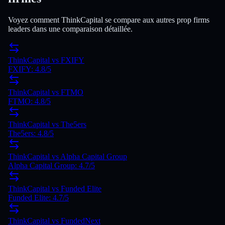
Voyez comment ThinkCapital se compare aux autres prop firms
leaders dans une comparaison détaillée.
ThinkCapital
vs
FXIFY
FXIFY
:
4.8
/5
ThinkCapital
vs
FTMO
FTMO
:
4.8
/5
ThinkCapital
vs
The5ers
The5ers
:
4.8
/5
ThinkCapital
vs
Alpha Capital Group
Alpha Capital Group
:
4.7
/5
ThinkCapital
vs
Funded Elite
Funded Elite
:
4.7
/5
ThinkCapital
vs
FundedNext