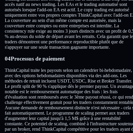
accès natif au news trading. Les EAs et le trading automatisé sont
autorisés lorsque l'add-on EA est actif. Le copy trading est autorisé
uniquement entre vos propres comptes ThinkCapital avec l'add-on 
La couverture au sein d'un même compte est autorisée, mais la
couverture entre comptes ou entre entreprises est interdite. La
consistency rule exige au moins 3 jours distincts avec un profit de 0,
% au-dessus du solde de départ avant les retraits. Cela garantit que le
traders démontrent une performance reproductible plutôt que de
s'appuyer sur une seule transaction gagnante importante.
04
Processus de paiement
ThinkCapital traite les payouts selon un calendrier bi-hebdomadaire,
avec des options hebdomadaires disponibles via des add-ons. Les
méthodes de retrait incluent USDT, USDC, Rise et Broker Transfer.
Le profit split de 90 % s'applique dès le premier payout. Un avantag
notable est le remboursement automatique des frais : les frais
d'évaluation sont remboursés avec le 3ème payout réussi, ce qui rend
challenge effectivement gratuit pour les traders constamment rentable
Aucune demande de remboursement distincte n'est nécessaire - cela 
fait automatiquement. Le programme de scaling permet aux traders
d'augmenter leur capital jusqu'à 1,5 M$ grâce à une rentabilité
constante. Ce potentiel de scaling, combiné à l'infrastructure soutenu
par un broker, rend ThinkCapital compétitive pour les traders ayant 