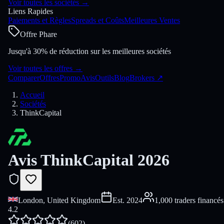
Voir toutes les sociétés
→
Liens Rapides
Paiements et Règles
Spreads et Coûts
Meilleures Ventes
Offre Phare
Jusqu'à 30% de réduction sur les meilleures sociétés
Voir toutes les offres
→
Comparer
Offres
Promo
Avis
Outils
Blog
Brokers
↗
Accueil
Sociétés
ThinkCapital
Avis ThinkCapital 2026
London, United Kingdom
Est.
2024
1,000 traders financés
4.2
(
602
)