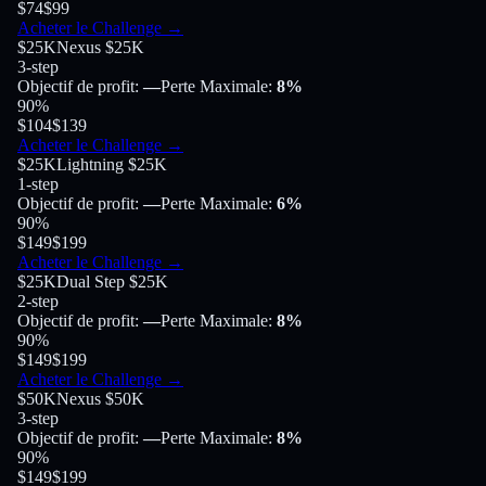
$74
$99
Acheter le Challenge
→
$25K
Nexus $25K
3-step
Objectif de profit
:
—
Perte Maximale
:
8%
90
%
$104
$139
Acheter le Challenge
→
$25K
Lightning $25K
1-step
Objectif de profit
:
—
Perte Maximale
:
6%
90
%
$149
$199
Acheter le Challenge
→
$25K
Dual Step $25K
2-step
Objectif de profit
:
—
Perte Maximale
:
8%
90
%
$149
$199
Acheter le Challenge
→
$50K
Nexus $50K
3-step
Objectif de profit
:
—
Perte Maximale
:
8%
90
%
$149
$199