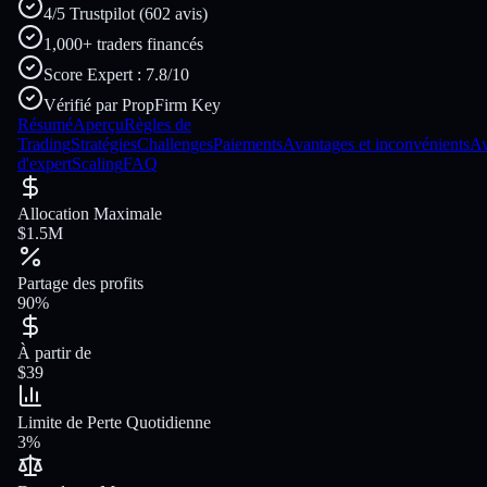
4/5 Trustpilot (602 avis)
1,000+ traders financés
Score Expert : 7.8/10
Vérifié par PropFirm Key
Résumé
Aperçu
Règles de
Trading
Stratégies
Challenges
Paiements
Avantages et inconvénients
Av
d'expert
Scaling
FAQ
Allocation Maximale
$1.5M
Partage des profits
90%
À partir de
$39
Limite de Perte Quotidienne
3%