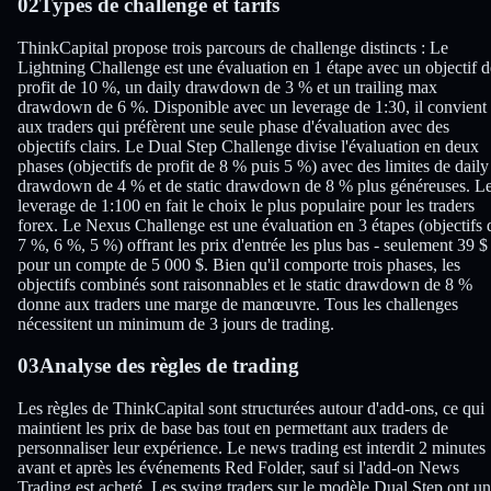
02
Types de challenge et tarifs
ThinkCapital propose trois parcours de challenge distincts : Le
Lightning Challenge est une évaluation en 1 étape avec un objectif d
profit de 10 %, un daily drawdown de 3 % et un trailing max
drawdown de 6 %. Disponible avec un leverage de 1:30, il convient
aux traders qui préfèrent une seule phase d'évaluation avec des
objectifs clairs. Le Dual Step Challenge divise l'évaluation en deux
phases (objectifs de profit de 8 % puis 5 %) avec des limites de daily
drawdown de 4 % et de static drawdown de 8 % plus généreuses. L
leverage de 1:100 en fait le choix le plus populaire pour les traders
forex. Le Nexus Challenge est une évaluation en 3 étapes (objectifs 
7 %, 6 %, 5 %) offrant les prix d'entrée les plus bas - seulement 39 $
pour un compte de 5 000 $. Bien qu'il comporte trois phases, les
objectifs combinés sont raisonnables et le static drawdown de 8 %
donne aux traders une marge de manœuvre. Tous les challenges
nécessitent un minimum de 3 jours de trading.
03
Analyse des règles de trading
Les règles de ThinkCapital sont structurées autour d'add-ons, ce qui
maintient les prix de base bas tout en permettant aux traders de
personnaliser leur expérience. Le news trading est interdit 2 minutes
avant et après les événements Red Folder, sauf si l'add-on News
Trading est acheté. Les swing traders sur le modèle Dual Step ont un