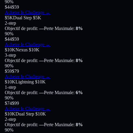
90
%
$44
$59
Acheter le Challenge
→
$5K
Dual Step $5K
2-step
Objectif de profit
:
—
Perte Maximale
:
8%
90
%
$44
$59
Acheter le Challenge
→
$10K
Nexus $10K
3-step
Objectif de profit
:
—
Perte Maximale
:
8%
90
%
$59
$79
Acheter le Challenge
→
$10K
Lightning $10K
1-step
Objectif de profit
:
—
Perte Maximale
:
6%
90
%
$74
$99
Acheter le Challenge
→
$10K
Dual Step $10K
2-step
Objectif de profit
:
—
Perte Maximale
:
8%
90
%