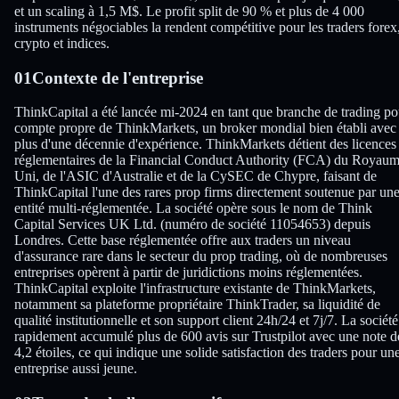
et un scaling à 1,5 M$. Le profit split de 90 % et plus de 4 000
instruments négociables la rendent compétitive pour les traders forex
crypto et indices.
01
Contexte de l'entreprise
ThinkCapital a été lancée mi-2024 en tant que branche de trading po
compte propre de ThinkMarkets, un broker mondial bien établi avec
plus d'une décennie d'expérience. ThinkMarkets détient des licences
réglementaires de la Financial Conduct Authority (FCA) du Royaum
Uni, de l'ASIC d'Australie et de la CySEC de Chypre, faisant de
ThinkCapital l'une des rares prop firms directement soutenue par un
entité multi-réglementée. La société opère sous le nom de Think
Capital Services UK Ltd. (numéro de société 11054653) depuis
Londres. Cette base réglementée offre aux traders un niveau
d'assurance rare dans le secteur du prop trading, où de nombreuses
entreprises opèrent à partir de juridictions moins réglementées.
ThinkCapital exploite l'infrastructure existante de ThinkMarkets,
notamment sa plateforme propriétaire ThinkTrader, sa liquidité de
qualité institutionnelle et son support client 24h/24 et 7j/7. La société
rapidement accumulé plus de 600 avis sur Trustpilot avec une note d
4,2 étoiles, ce qui indique une solide satisfaction des traders pour un
entreprise aussi jeune.