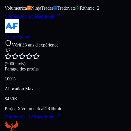
Volumetrica
NinjaTrader
Tradovate
Rithmic
+
2
Voir les détails
Visiter le site
Aqua Futures
Vérifié
3 ans d'expérience
4.7
(5000 avis)
Partage des profits
100%
Allocation Max
$450K
ProjectX
Volumetrica
Rithmic
Voir les détails
Visiter le site