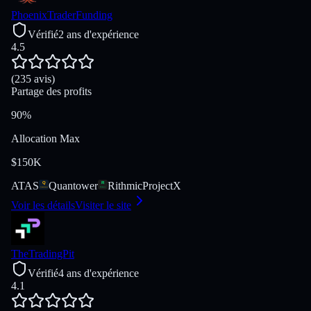
PhoenixTraderFunding
Vérifié
2 ans d'expérience
4.5
(235 avis)
Partage des profits
90%
Allocation Max
$150K
ATAS
Quantower
Rithmic
ProjectX
Voir les détails
Visiter le site
TheTradingPit
Vérifié
4 ans d'expérience
4.1