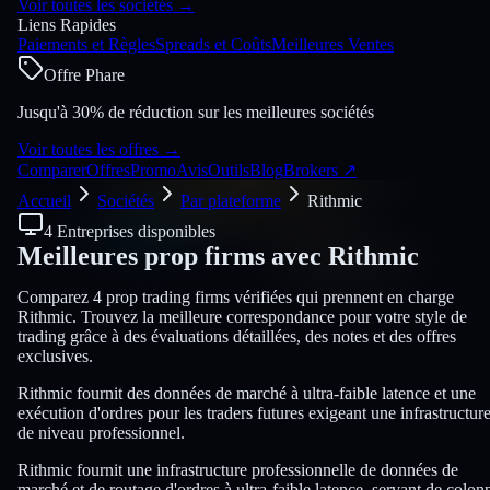
Voir toutes les sociétés
→
Liens Rapides
Paiements et Règles
Spreads et Coûts
Meilleures Ventes
Offre Phare
Jusqu'à 30% de réduction sur les meilleures sociétés
Voir toutes les offres
→
Comparer
Offres
Promo
Avis
Outils
Blog
Brokers
↗
Accueil
Sociétés
Par plateforme
Rithmic
4 Entreprises disponibles
Meilleures prop firms avec
Rithmic
Comparez 4 prop trading firms vérifiées qui prennent en charge
Rithmic. Trouvez la meilleure correspondance pour votre style de
trading grâce à des évaluations détaillées, des notes et des offres
exclusives.
Rithmic fournit des données de marché à ultra-faible latence et une
exécution d'ordres pour les traders futures exigeant une infrastructur
de niveau professionnel.
Rithmic fournit une infrastructure professionnelle de données de
marché et de routage d'ordres à ultra-faible latence, servant de colon