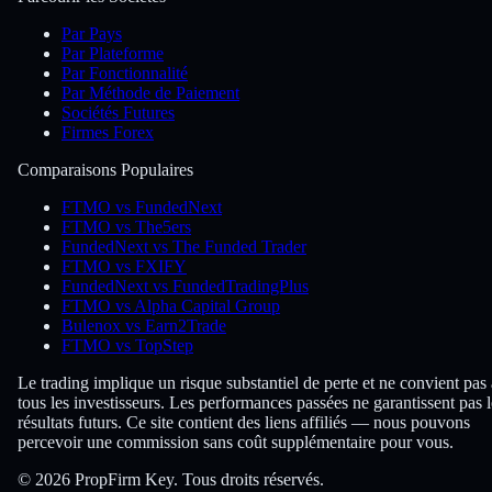
Par Pays
Par Plateforme
Par Fonctionnalité
Par Méthode de Paiement
Sociétés Futures
Firmes Forex
Comparaisons Populaires
FTMO vs FundedNext
FTMO vs The5ers
FundedNext vs The Funded Trader
FTMO vs FXIFY
FundedNext vs FundedTradingPlus
FTMO vs Alpha Capital Group
Bulenox vs Earn2Trade
FTMO vs TopStep
Le trading implique un risque substantiel de perte et ne convient pas 
tous les investisseurs. Les performances passées ne garantissent pas l
résultats futurs. Ce site contient des liens affiliés — nous pouvons
percevoir une commission sans coût supplémentaire pour vous.
© 2026 PropFirm Key. Tous droits réservés.