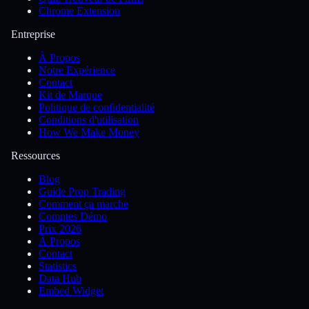
Chrome Extension
Entreprise
À Propos
Notre Expérience
Contact
Kit de Marque
Politique de confidentialité
Conditions d'utilisation
How We Make Money
Ressources
Blog
Guide Prop Trading
Comment ça marche
Comptes Démo
Prix 2026
À Propos
Contact
Statistics
Data Hub
Embed Widget