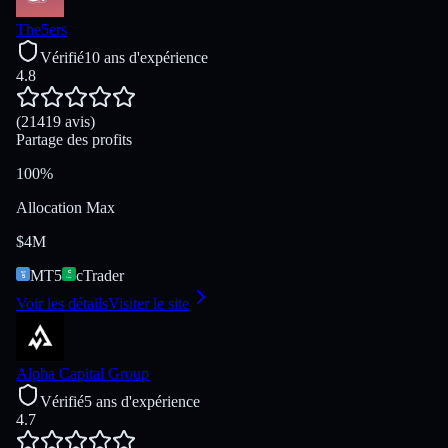
The5ers
Vérifié
10 ans d'expérience
4.8
(21419 avis)
Partage des profits
100%
Allocation Max
$4M
MT5
cTrader
Voir les détails
Visiter le site
Alpha Capital Group
Vérifié
5 ans d'expérience
4.7