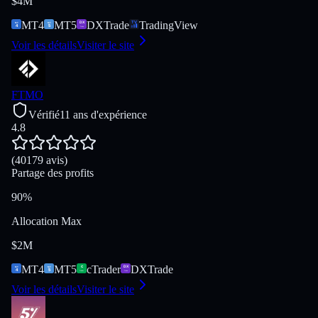
$4M
MT4
MT5
DXTrade
TradingView
Voir les détails
Visiter le site
FTMO
Vérifié
11 ans d'expérience
4.8
(40179 avis)
Partage des profits
90%
Allocation Max
$2M
MT4
MT5
cTrader
DXTrade
Voir les détails
Visiter le site