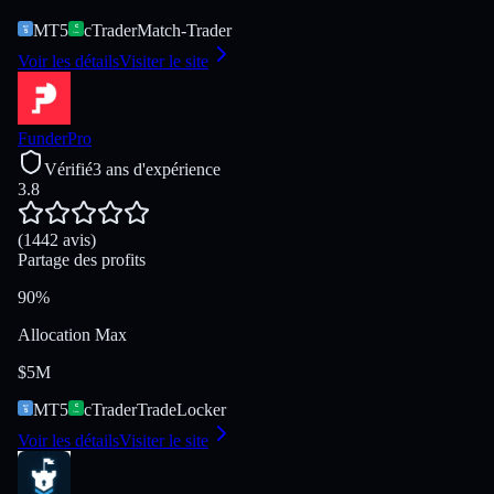
MT5
cTrader
Match-Trader
Voir les détails
Visiter le site
FunderPro
Vérifié
3 ans d'expérience
3.8
(1442 avis)
Partage des profits
90%
Allocation Max
$5M
MT5
cTrader
TradeLocker
Voir les détails
Visiter le site