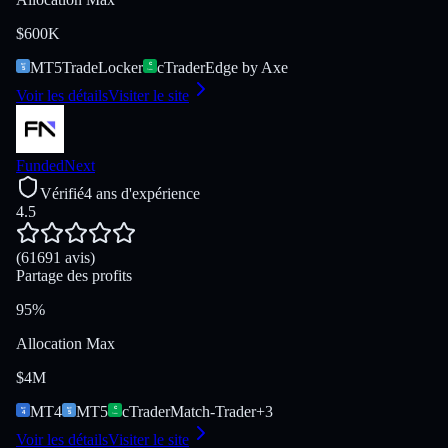
$600K
MT5
TradeLocker
cTrader
Edge by Axe
Voir les détails
Visiter le site
FundedNext
Vérifié
4 ans d'expérience
4.5
(61691 avis)
Partage des profits
95%
Allocation Max
$4M
MT4
MT5
cTrader
Match-Trader
+
3
Voir les détails
Visiter le site