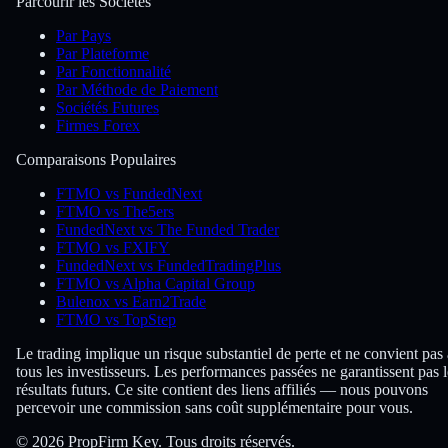
Parcourir les Sociétés
Par Pays
Par Plateforme
Par Fonctionnalité
Par Méthode de Paiement
Sociétés Futures
Firmes Forex
Comparaisons Populaires
FTMO vs FundedNext
FTMO vs The5ers
FundedNext vs The Funded Trader
FTMO vs FXIFY
FundedNext vs FundedTradingPlus
FTMO vs Alpha Capital Group
Bulenox vs Earn2Trade
FTMO vs TopStep
Le trading implique un risque substantiel de perte et ne convient pas 
tous les investisseurs. Les performances passées ne garantissent pas l
résultats futurs. Ce site contient des liens affiliés — nous pouvons
percevoir une commission sans coût supplémentaire pour vous.
© 2026 PropFirm Key. Tous droits réservés.