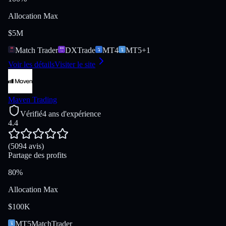
Allocation Max
$5M
Match Trader
DXTrade
MT4
MT5
+
1
Voir les détails
Visiter le site
Maven Trading
Vérifié
4 ans d'expérience
4.4
(5094 avis)
Partage des profits
80%
Allocation Max
$100K
MT5
MatchTrader