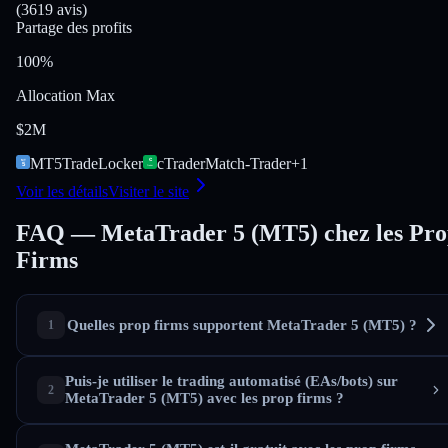
(3619 avis)
Partage des profits
100%
Allocation Max
$2M
MT5
TradeLocker
cTrader
Match-Trader
+
1
Voir les détails
Visiter le site
FAQ — MetaTrader 5 (MT5) chez les Pr
Firms
Quelles prop firms supportent MetaTrader 5 (MT5) ?
Puis-je utiliser le trading automatisé (EAs/bots) sur
MetaTrader 5 (MT5) avec les prop firms ?