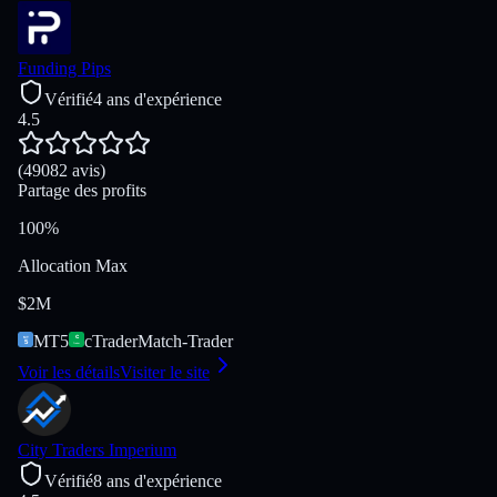
Funding Pips
Vérifié
4 ans d'expérience
4.5
(49082 avis)
Partage des profits
100%
Allocation Max
$2M
MT5
cTrader
Match-Trader
Voir les détails
Visiter le site
City Traders Imperium
Vérifié
8 ans d'expérience