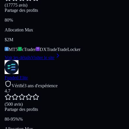
(17775 avis)
Partage des profits
80%
Allocation Max
$2M
MT5
cTrader
DXTrade
TradeLocker
Voir les détails
Visiter le site
Funded Elite
Vérifié
3 ans d'expérience
4.7
(500 avis)
Partage des profits
80-95%%
Allocation Max