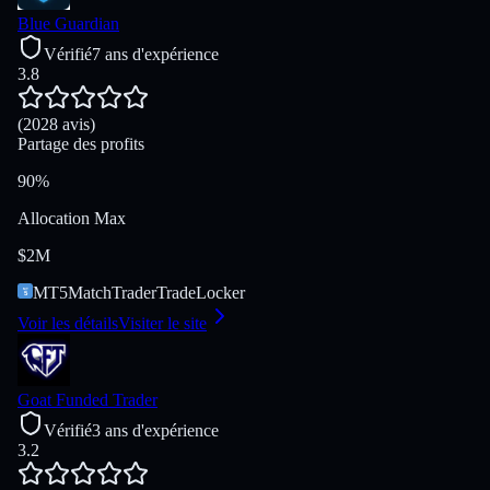
Blue Guardian
Vérifié
7 ans d'expérience
3.8
(2028 avis)
Partage des profits
90%
Allocation Max
$2M
MT5
MatchTrader
TradeLocker
Voir les détails
Visiter le site
Goat Funded Trader
Vérifié
3 ans d'expérience
3.2