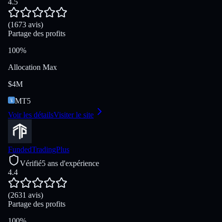
4.5
(1673 avis)
Partage des profits
100%
Allocation Max
$4M
MT5
Voir les détails
Visiter le site
FundedTradingPlus
Vérifié
5 ans d'expérience
4.4
(2631 avis)
Partage des profits
100%