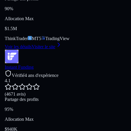
90%
Allocation Max
$1.5M
ThinkTrader
MT5
TradingView
Voir les détails
Visiter le site
Instant Funding
Vérifié
4 ans d'expérience
4.1
(4671 avis)
Partage des profits
95%
Allocation Max
$940K