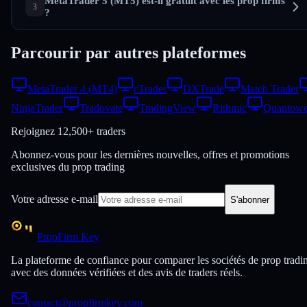
MetaTrader 5 (MT5) est-il gratuit avec les prop firms
?
Parcourir par autres plateformes
MetaTrader 4 (MT4)
cTrader
DXTrade
Match Trader
NinjaTrader
Tradovate
TradingView
Rithmic
Quantowe
Rejoignez
12,500+ traders
Abonnez-vous pour les dernières nouvelles, offres et promotions
exclusives du prop trading
Votre adresse e-mail
S'abonner
PropFirm Key
La plateforme de confiance pour comparer les sociétés de prop tradi
avec des données vérifiées et des avis de traders réels.
contact@propfirmkey.com