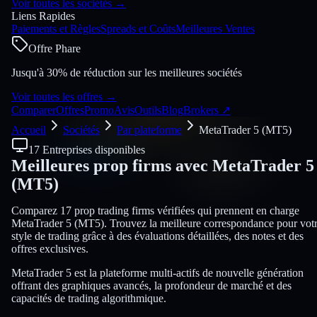
Voir toutes les sociétés
→
Liens Rapides
Paiements et Règles
Spreads et Coûts
Meilleures Ventes
Offre Phare
Jusqu'à 30% de réduction sur les meilleures sociétés
Voir toutes les offres
→
Comparer
Offres
Promo
Avis
Outils
Blog
Brokers
↗
Accueil
Sociétés
Par plateforme
MetaTrader 5 (MT5)
17 Entreprises disponibles
Meilleures prop firms avec
MetaTrader 5
(MT5)
Comparez 17 prop trading firms vérifiées qui prennent en charge
MetaTrader 5 (MT5). Trouvez la meilleure correspondance pour vot
style de trading grâce à des évaluations détaillées, des notes et des
offres exclusives.
MetaTrader 5 est la plateforme multi-actifs de nouvelle génération
offrant des graphiques avancés, la profondeur de marché et des
capacités de trading algorithmique.