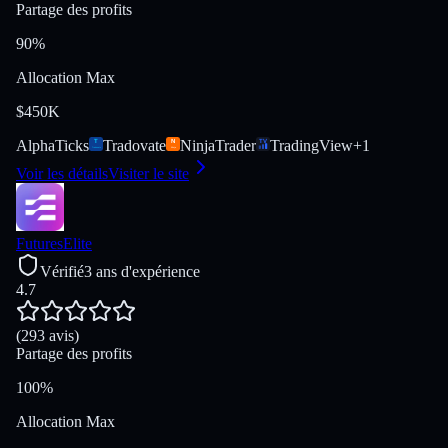
Partage des profits
90%
Allocation Max
$450K
AlphaTicks
Tradovate
NinjaTrader
TradingView
+
1
Voir les détails
Visiter le site
FuturesElite
Vérifié
3 ans d'expérience
4.7
(293 avis)
Partage des profits
100%
Allocation Max