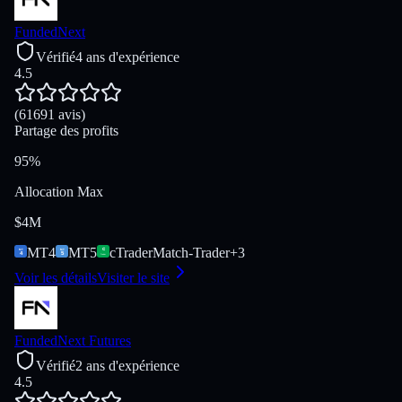
FundedNext
Vérifié
4 ans d'expérience
4.5
(61691 avis)
Partage des profits
95%
Allocation Max
$4M
MT4
MT5
cTrader
Match-Trader
+
3
Voir les détails
Visiter le site
FundedNext Futures
Vérifié
2 ans d'expérience
4.5