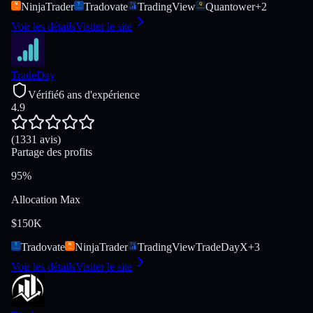
NinjaTrader
Tradovate
TradingView
Quantower
+
2
Voir les détails
Visiter le site
TradeDay
Vérifié
6 ans d'expérience
4.9
(1331 avis)
Partage des profits
95%
Allocation Max
$150K
Tradovate
NinjaTrader
TradingView
TradeDayX
+
3
Voir les détails
Visiter le site