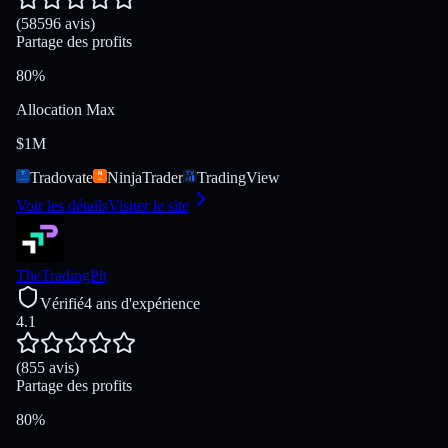
(58596 avis)
Partage des profits
80%
Allocation Max
$1M
Tradovate
NinjaTrader
TradingView
Voir les détails
Visiter le site
TheTradingPit
Vérifié
4 ans d'expérience
4.1
(855 avis)
Partage des profits
80%