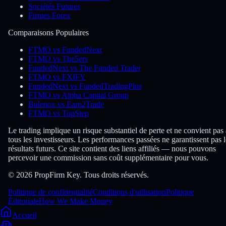
Sociétés Futures
Firmes Forex
Comparaisons Populaires
FTMO vs FundedNext
FTMO vs The5ers
FundedNext vs The Funded Trader
FTMO vs FXIFY
FundedNext vs FundedTradingPlus
FTMO vs Alpha Capital Group
Bulenox vs Earn2Trade
FTMO vs TopStep
Le trading implique un risque substantiel de perte et ne convient pas 
tous les investisseurs. Les performances passées ne garantissent pas l
résultats futurs. Ce site contient des liens affiliés — nous pouvons
percevoir une commission sans coût supplémentaire pour vous.
© 2026 PropFirm Key. Tous droits réservés.
Politique de confidentialité
Conditions d'utilisation
Politique
Éditoriale
How We Make Money
Accueil