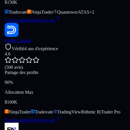
$150K
Tradovate
NinjaTrader
Quantower
ATAS
+
2
Voir les détails
Visiter le site
Purdia Capital
Vérifié
4 ans d'expérience
4.6
(500 avis)
Partage des profits
90%
Allocation Max
$100K
NinjaTrader
Tradovate
TradingView
Rithmic R|Trader Pro
Voir les détails
Visiter le site