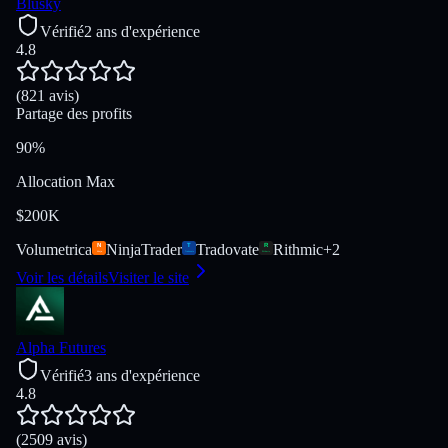
Blusky
Vérifié
2 ans d'expérience
4.8
(821 avis)
Partage des profits
90%
Allocation Max
$200K
Volumetrica
NinjaTrader
Tradovate
Rithmic
+
2
Voir les détails
Visiter le site
Alpha Futures
Vérifié
3 ans d'expérience
4.8
(2509 avis)