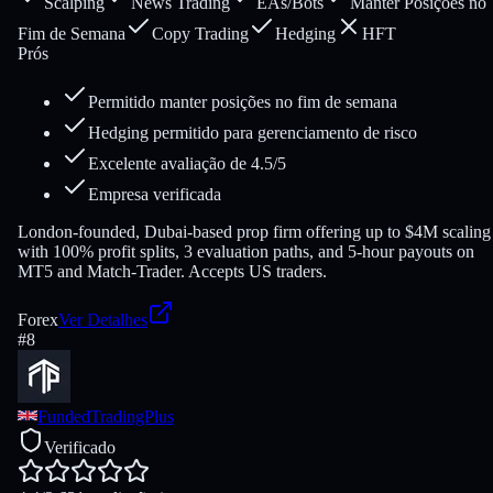
Scalping
News Trading
EAs/Bots
Manter Posições no
Fim de Semana
Copy Trading
Hedging
HFT
Prós
Permitido manter posições no fim de semana
Hedging permitido para gerenciamento de risco
Excelente avaliação de 4.5/5
Empresa verificada
London-founded, Dubai-based prop firm offering up to $4M scaling
with 100% profit splits, 3 evaluation paths, and 5-hour payouts on
MT5 and Match-Trader. Accepts US traders.
Forex
Ver Detalhes
#
8
FundedTradingPlus
Verificado