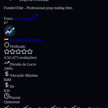
Funded Elite - Professional prop trading firm.
Forex
Ver Detalhes
#
7
City Traders Imperium
Verificado
4.5
(1,673 avaliações)
Divisão de Lucro
100%
Alocação Máxima
$4M
De
$39
Payout
Quinzenal