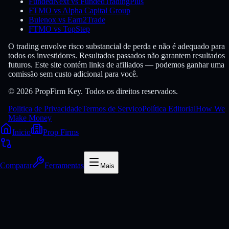
FundedNext vs FundedTradingPlus
FTMO vs Alpha Capital Group
Bulenox vs Earn2Trade
FTMO vs TopStep
O trading envolve risco substancial de perda e não é adequado para
todos os investidores. Resultados passados não garantem resultados
futuros. Este site contém links de afiliados — podemos ganhar uma
comissão sem custo adicional para você.
© 2026 PropFirm Key. Todos os direitos reservados.
Politica de Privacidade
Termos de Servico
Política Editorial
How We
Make Money
Inicio
Prop Firms
Comparar
Ferramentas
Mais