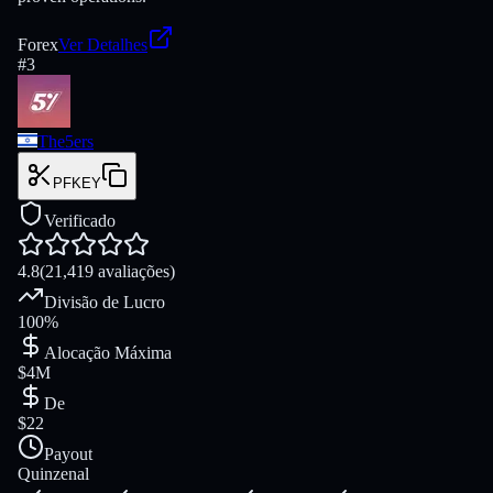
Forex
Ver Detalhes
#
3
The5ers
PFKEY
Verificado
4.8
(21,419 avaliações)
Divisão de Lucro
100%
Alocação Máxima
$4M
De
$22
Payout
Quinzenal