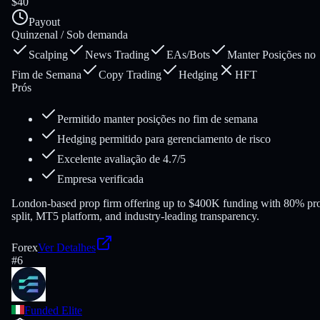
$40
Payout
Quinzenal / Sob demanda
Scalping
News Trading
EAs/Bots
Manter Posições no
Fim de Semana
Copy Trading
Hedging
HFT
Prós
Permitido manter posições no fim de semana
Hedging permitido para gerenciamento de risco
Excelente avaliação de 4.7/5
Empresa verificada
London-based prop firm offering up to $400K funding with 80% pro
split, MT5 platform, and industry-leading transparency.
Forex
Ver Detalhes
#
6
Funded Elite