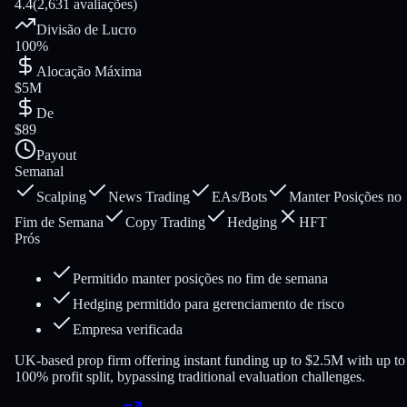
4.4
(2,631 avaliações)
Divisão de Lucro
100%
Alocação Máxima
$5M
De
$89
Payout
Semanal
Scalping
News Trading
EAs/Bots
Manter Posições no
Fim de Semana
Copy Trading
Hedging
HFT
Prós
Permitido manter posições no fim de semana
Hedging permitido para gerenciamento de risco
Empresa verificada
UK-based prop firm offering instant funding up to $2.5M with up to
100% profit split, bypassing traditional evaluation challenges.