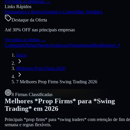
Ver todas as empresas
→
Links Rápidos
Pagamentos e Regras
Spreads e Custos
Mais Vendidos
Destaque da Oferta
Até 30% OFF nas principais empresas
Ver todas as ofertas
→
Comparar
Ofertas
Quente
Avaliacoes
Ferramentas
Blog
Brokers
↗
Início
Melhores Prop Firms 2026
7 Melhores Prop Firms Swing Trading 2026
8 Firmas Classificadas
Melhores *Prop Firms* para *Swing
Trading* em
2026
Principais *prop firms* para *swing traders* com retenção de fim d
semana e regras flexíveis.