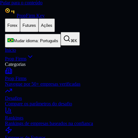
Pular para o conteúdo
PropFirm Key
Forex
Futures
Ações
Mudar idioma
:
Português
⌘K
Inicio
Prop Firms
Categorias
Prop Firms
Navegue por 50+ empresas verificadas
Desafios
Compare os parâmetros do desafio
Rankings
Rankings de empresas baseados na confiança
Empresas de Futuros