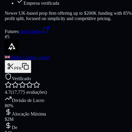
Empresa verificada
Newer UK-based prop firm offering up to $200K funding with 85%
profit split, focused on simplicity and competitive pricing.
Futures
Ver Detalhes
#
5
Alpha Capital Group
PFK
Verificado
4.7
(17,775 avaliações)
Divisão de Lucro
80%
Alocação Máxima
$2M
De