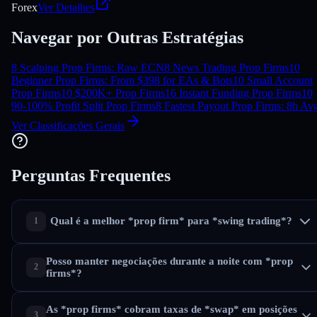
Forex
Ver Detalhes
Navegar por Outras Estratégias
8 Scalping Prop Firms: Raw ECN
8 News Trading Prop Firms
10
Beginner Prop Firms: From $39
8 for EAs & Bots
10 Small Account
Prop Firms
10 $200K+ Prop Firms
16 Instant Funding Prop Firms
10
90-100% Profit Split Prop Firms
8 Fastest Payout Prop Firms: 8h Av
Ver Classificações Gerais
Perguntas Frequentes
Qual é a melhor *prop firm* para *swing trading*?
Posso manter negociações durante a noite com *prop
firms*?
As *prop firms* cobram taxas de *swap* em posições