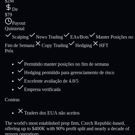
$2M
De
$79
Payout
Quinzenal
Scalping
News Trading
EAs/Bots
Manter Posições no
Fim de Semana
Copy Trading
Hedging
HFT
Prós
Permitido manter posições no fim de semana
Hedging permitido para gerenciamento de risco
Excelente avaliação de 4.8/5
Empresa verificada
Contras
Traders dos EUA não aceitos
The world's most established prop firm, Czech Republic-based,
offering up to $400K with 90% profit split and nearly a decade of
proven operations.