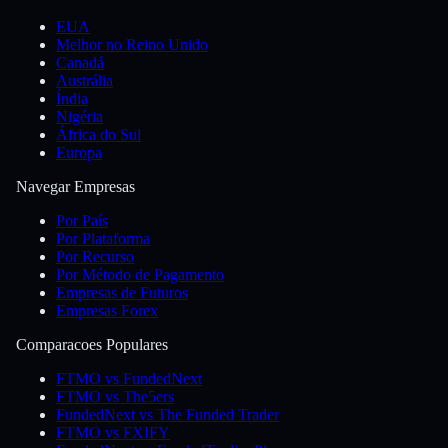
EUA
Melhor no Reino Unido
Canadá
Austrália
Índia
Nigéria
África do Sul
Europa
Navegar Empresas
Por País
Por Plataforma
Por Recurso
Por Método de Pagamento
Empresas de Futuros
Empresas Forex
Comparacoes Populares
FTMO vs FundedNext
FTMO vs The5ers
FundedNext vs The Funded Trader
FTMO vs FXIFY