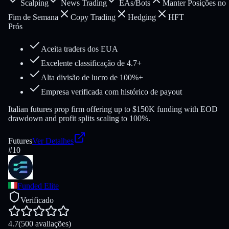
Scalping
News Trading
EAs/Bots
Manter Posições no
Fim de Semana
Copy Trading
Hedging
HFT
Prós
Aceita traders dos EUA
Excelente classificação de 4.7+
Alta divisão de lucro de 100%+
Empresa verificada com histórico de payout
Italian futures prop firm offering up to $150K funding with EOD
drawdown and profit splits scaling to 100%.
Futures
Ver Detalhes
#
10
Funded Elite
Verificado
4.7
(500 avaliações)