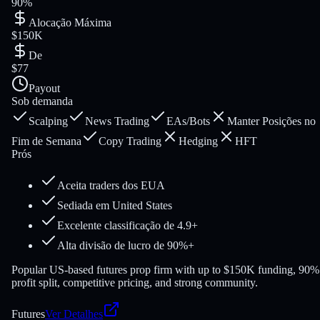
90%
Alocação Máxima
$150K
De
$77
Payout
Sob demanda
Scalping
News Trading
EAs/Bots
Manter Posições no
Fim de Semana
Copy Trading
Hedging
HFT
Prós
Aceita traders dos EUA
Sediada em United States
Excelente classificação de 4.9+
Alta divisão de lucro de 90%+
Popular US-based futures prop firm with up to $150K funding, 90%
profit split, competitive pricing, and strong community.
Futures
Ver Detalhes