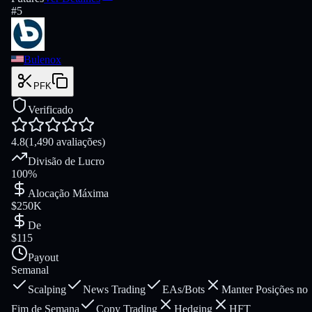
#
5
Bulenox
PFK
Verificado
4.8
(1,490 avaliações)
Divisão de Lucro
100%
Alocação Máxima
$250K
De
$115
Payout
Semanal
Scalping
News Trading
EAs/Bots
Manter Posições no
Fim de Semana
Copy Trading
Hedging
HFT