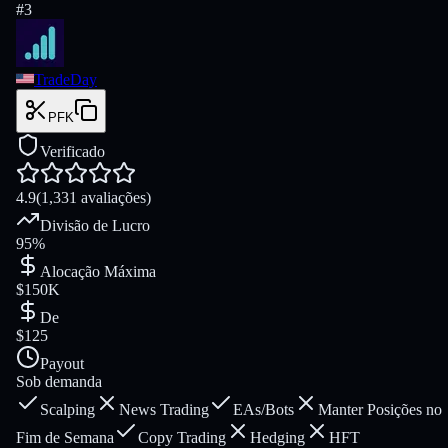
#
3
TradeDay
PFK
Verificado
4.9
(1,331 avaliações)
Divisão de Lucro
95%
Alocação Máxima
$150K
De
$125
Payout
Sob demanda
Scalping
News Trading
EAs/Bots
Manter Posições no
Fim de Semana
Copy Trading
Hedging
HFT