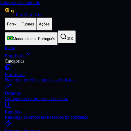
Pular para o conteúdo
PropFirm Key
Forex
Futures
Ações
Mudar idioma
:
Português
⌘K
Inicio
Prop Firms
Categorias
Prop Firms
Navegue por 50+ empresas verificadas
Desafios
Compare os parâmetros do desafio
Rankings
Rankings de empresas baseados na confiança
Empresas de Futuros