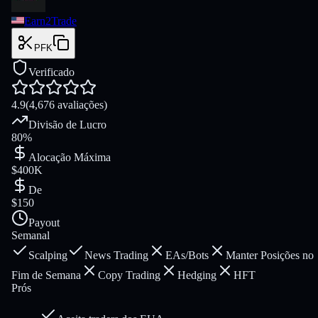
Earn2Trade
PFK
Verificado
4.9
(4,676 avaliações)
Divisão de Lucro
80%
Alocação Máxima
$400K
De
$150
Payout
Semanal
Scalping
News Trading
EAs/Bots
Manter Posições no
Fim de Semana
Copy Trading
Hedging
HFT
Prós