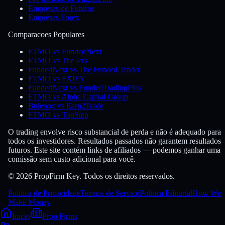
Empresas de Futuros
Empresas Forex
Comparacoes Populares
FTMO vs FundedNext
FTMO vs The5ers
FundedNext vs The Funded Trader
FTMO vs FXIFY
FundedNext vs FundedTradingPlus
FTMO vs Alpha Capital Group
Bulenox vs Earn2Trade
FTMO vs TopStep
O trading envolve risco substancial de perda e não é adequado para
todos os investidores. Resultados passados não garantem resultados
futuros. Este site contém links de afiliados — podemos ganhar uma
comissão sem custo adicional para você.
© 2026 PropFirm Key. Todos os direitos reservados.
Politica de Privacidade
Termos de Servico
Política Editorial
How We
Make Money
Inicio
Prop Firms