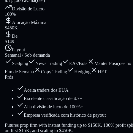
4.7
(5,000 avaliações)
Divisão de Lucro
100%
Alocação Máxima
$450K
De
$149
Payout
Semanal / Sob demanda
Scalping
News Trading
EAs/Bots
Manter Posições no
Fim de Semana
Copy Trading
Hedging
HFT
Prós
Aceita traders dos EUA
Excelente classificação de 4.7+
Alta divisão de lucro de 100%+
Empresa verificada com histórico de payout
Futures prop firm with instant funding up to $150K, 100% profit spli
on first $15K, and scaling to $450K.