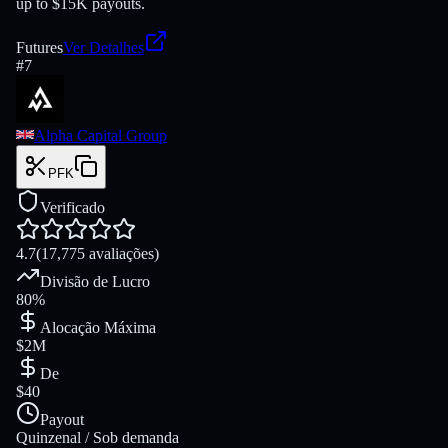
up to $15K payouts.
Futures
Ver Detalhes
#
7
Alpha Capital Group
PFK
Verificado
4.7
(17,775 avaliações)
Divisão de Lucro
80%
Alocação Máxima
$2M
De
$40
Payout
Quinzenal / Sob demanda