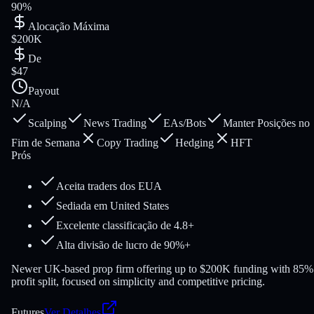
90%
Alocação Máxima
$200K
De
$47
Payout
N/A
Scalping
News Trading
EAs/Bots
Manter Posições no
Fim de Semana
Copy Trading
Hedging
HFT
Prós
Aceita traders dos EUA
Sediada em United States
Excelente classificação de 4.8+
Alta divisão de lucro de 90%+
Newer UK-based prop firm offering up to $200K funding with 85%
profit split, focused on simplicity and competitive pricing.
Futures
Ver Detalhes