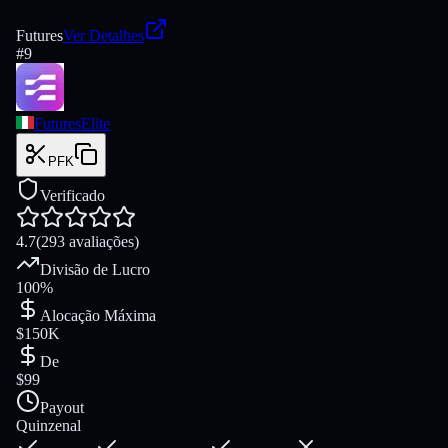
Futures
Ver Detalhes
#
9
FuturesElite
PFK
Verificado
4.7
(293 avaliações)
Divisão de Lucro
100%
Alocação Máxima
$150K
De
$99
Payout
Quinzenal