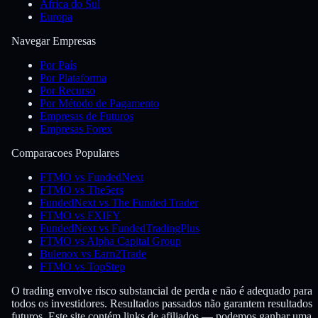
África do Sul
Europa
Navegar Empresas
Por País
Por Plataforma
Por Recurso
Por Método de Pagamento
Empresas de Futuros
Empresas Forex
Comparacoes Populares
FTMO vs FundedNext
FTMO vs The5ers
FundedNext vs The Funded Trader
FTMO vs FXIFY
FundedNext vs FundedTradingPlus
FTMO vs Alpha Capital Group
Bulenox vs Earn2Trade
FTMO vs TopStep
O trading envolve risco substancial de perda e não é adequado para
todos os investidores. Resultados passados não garantem resultados
futuros. Este site contém links de afiliados — podemos ganhar uma