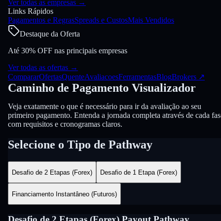
Ver todas as empresas
→
Links Rápidos
Pagamentos e Regras
Spreads e Custos
Mais Vendidos
Destaque da Oferta
Até 30% OFF nas principais empresas
Ver todas as ofertas
→
Comparar
Ofertas
Quente
Avaliacoes
Ferramentas
Blog
Brokers
↗
Caminho
de Pagamento
Visualizador
Veja exatamente o que é necessário para ir da avaliação ao seu
primeiro pagamento. Entenda a jornada completa através de cada fas
com requisitos e cronogramas claros.
Selecione o Tipo de Pathway
Desafio de 2 Etapas (Forex)
Desafio de 1 Etapa (Forex)
Financiamento Instantâneo (Futuros)
Desafio de 2 Etapas (Forex)
Payout Pathway