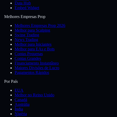
Data Hub
Embed Widget
Melhores Empresas Prop
Melhores Empresas Prop 2026
Melhor para Scalping
Swing Trading
News Trading
Melhor para Iniciantes
Melhor para EAs e Bots
Contas Pequenas
Contas Grandes
Financiamento Instantâneo
Maiores Divisões de Lucro
Pagamentos Rápidos
Por País
EUA
Melhor no Reino Unido
Canadá
Austrália
Índia
Nigéria