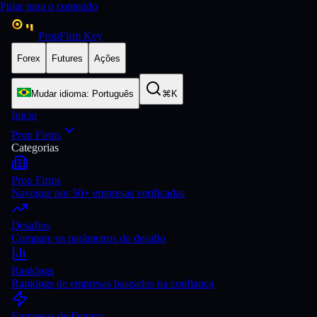
Pular para o conteúdo
PropFirm Key
Forex
Futures
Ações
Mudar idioma
:
Português
⌘K
Inicio
Prop Firms
Categorias
Prop Firms
Navegue por 50+ empresas verificadas
Desafios
Compare os parâmetros do desafio
Rankings
Rankings de empresas baseados na confiança
Empresas de Futuros