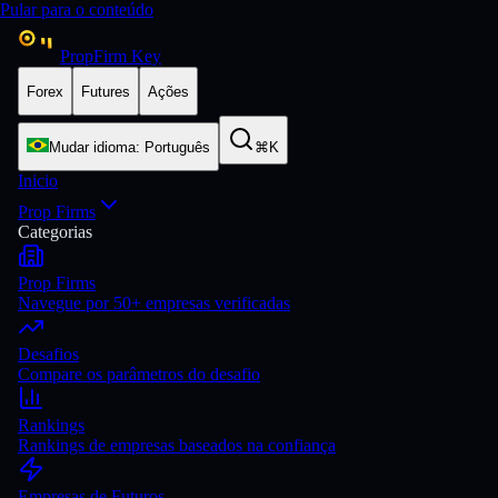
Pular para o conteúdo
PropFirm Key
Forex
Futures
Ações
Mudar idioma
:
Português
⌘K
Inicio
Prop Firms
Categorias
Prop Firms
Navegue por 50+ empresas verificadas
Desafios
Compare os parâmetros do desafio
Rankings
Rankings de empresas baseados na confiança
Empresas de Futuros