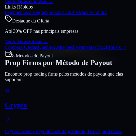
Ver todas as empresas
→
Links Rápidos
Pagamentos e Regras
Spreads e Custos
Mais Vendidos
Destaque da Oferta
Até 30% OFF nas principais empresas
Ver todas as ofertas
→
Comparar
Ofertas
Quente
Avaliacoes
Ferramentas
Blog
Brokers
↗
8 Métodos de Payout
Prop Firms por Método de Payout
Encontre prop trading firms pelos métodos de payout que elas
suportam.
🪙
Crypto
Cryptocurrency payouts including Bitcoin, USDT, and more.