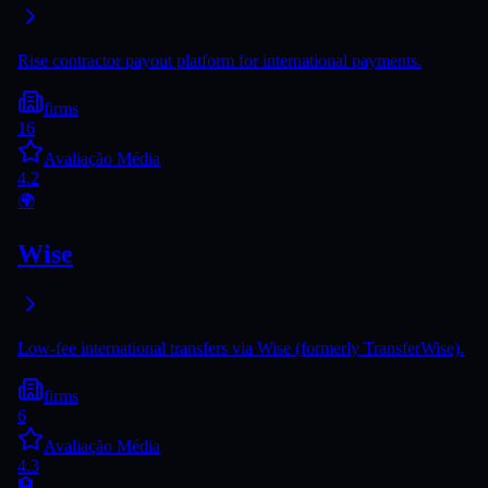
Rise contractor payout platform for international payments.
firms
16
Avaliação Média
4.2
🌍
Wise
Low-fee international transfers via Wise (formerly TransferWise).
firms
6
Avaliação Média
4.3
🏦