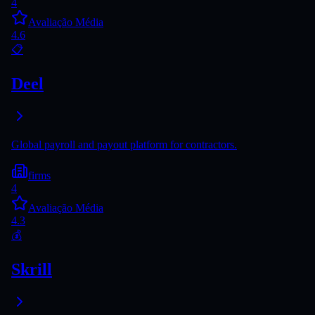
4
Avaliação Média
4.6
📋
Deel
Global payroll and payout platform for contractors.
firms
4
Avaliação Média
4.3
💰
Skrill