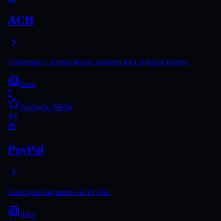
ACH
Automated Clearing House transfers for US-based traders.
firms
5
Avaliação Média
4.6
💳
PayPal
Fast digital payments via PayPal.
firms