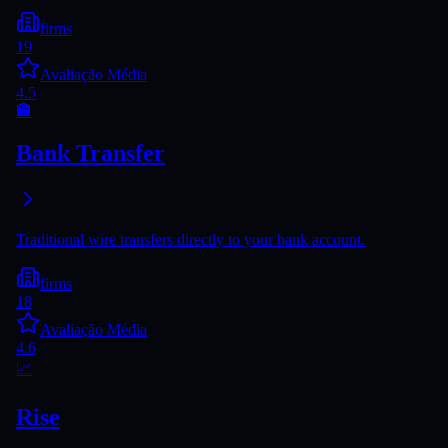
firms
19
Avaliação Média
4.5
🏦
Bank Transfer
Traditional wire transfers directly to your bank account.
firms
18
Avaliação Média
4.6
📈
Rise