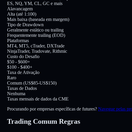
ES, NQ, YM, CL, GC e mais
Alavancagem
Alta (até 1:100)
Mais baixa (baseada em margem)
Tipo de Drawdown
Geralmente estático ou trailing
Frequentemente trailing (EOD)
Plataformas
MT4, MT5, cTrader, DXTrade
NinjaTrader, Tradovate, Rithmic
Custo do Desafio
$50 - $600+
$100 - $400+
Taxa de Ativação
Raro
Comum (US$85-US$150)
Taxas de Dados
Nenhuma
Taxas mensais de dados da CME
Procurando por empresas específicas de futures?
Navegue pelas pro
Trading Comum
Regras