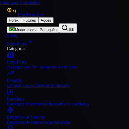
Pular para o conteúdo
PropFirm Key
Forex
Futures
Ações
Mudar idioma
:
Português
⌘K
Inicio
Prop Firms
Categorias
Prop Firms
Navegue por 50+ empresas verificadas
Desafios
Compare os parâmetros do desafio
Rankings
Rankings de empresas baseados na confiança
Empresas de Futuros
Empresas de futuros especializadas