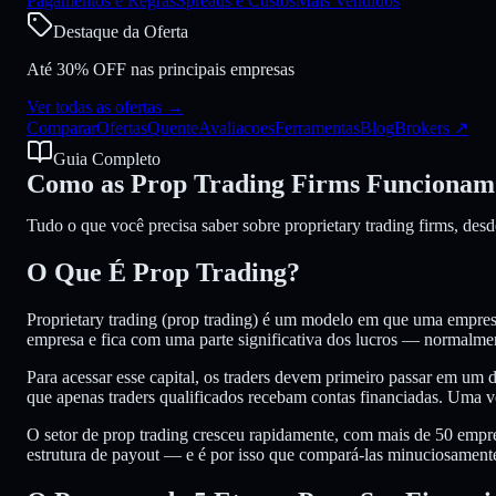
Pagamentos e Regras
Spreads e Custos
Mais Vendidos
Destaque da Oferta
Até 30% OFF nas principais empresas
Ver todas as ofertas
→
Comparar
Ofertas
Quente
Avaliacoes
Ferramentas
Blog
Brokers
↗
Guia Completo
Como as Prop Trading Firms
Funcionam
Tudo o que você precisa saber sobre proprietary trading firms, desd
O Que É
Prop Trading
?
Proprietary trading (prop trading) é um modelo em que uma empresa
empresa e fica com uma parte significativa dos lucros — normalm
Para acessar esse capital, os traders devem primeiro passar em um d
que apenas traders qualificados recebam contas financiadas. Uma ve
O setor de prop trading cresceu rapidamente, com mais de 50 empre
estrutura de payout — e é por isso que compará-las minuciosamente