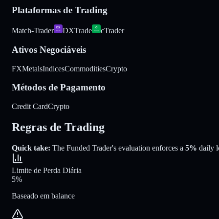
Plataformas de Trading
Match-Trader
DXTrade
cTrader
Ativos Negociáveis
FX
Metals
Indices
Commodities
Crypto
Métodos de Pagamento
Credit Card
Crypto
Regras de Trading
Quick take:
The Funded Trader
's evaluation enforces a
5%
daily l
Limite de Perda Diária
5%
Baseado em balance