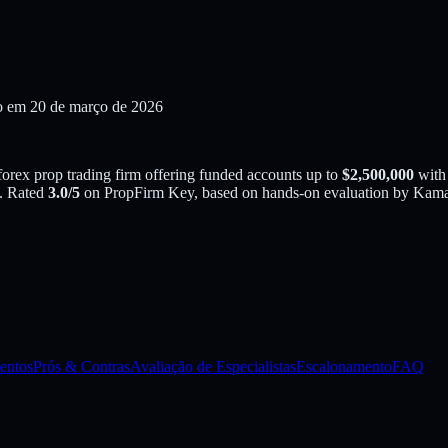
o em 20 de março de 2026
forex
prop trading firm offering funded accounts up to
$
2,500,000
with
C. Rated
3.0
/5
on PropFirm Key, based on hands-on evaluation by
Kamal
entos
Prós & Contras
Avaliação de Especialistas
Escalonamento
FAQ