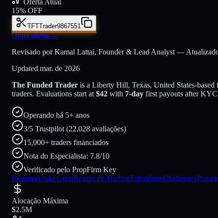
Oferta Atual
15% OFF
TFTTrader9867551
Obter oferta
→
Revisado por Kamal Lattai, Founder & Lead Analyst — Atualizad
Updated
mar. de 2026
The Funded Trader
is a
Liberty Hill, Texas, United States
-based
traders
. Evaluations start at
$
42
with
7
-day
first payouts after KY
Operando há 5+ anos
3/5 Trustpilot (22,028 avaliações)
15,000+ traders financiados
Nota do Especialista: 7.8/10
Verificado pelo PropFirm Key
Resumo
Visão Geral
Regras de Trading
Estratégias
Challenges
Pagam
Alocação Máxima
$2.5M