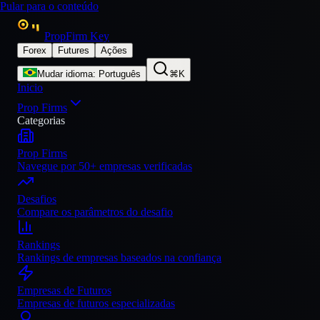
Pular para o conteúdo
PropFirm Key
Forex
Futures
Ações
Mudar idioma
:
Português
⌘K
Inicio
Prop Firms
Categorias
Prop Firms
Navegue por 50+ empresas verificadas
Desafios
Compare os parâmetros do desafio
Rankings
Rankings de empresas baseados na confiança
Empresas de Futuros
Empresas de futuros especializadas