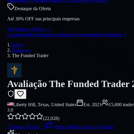
Pagamentos e Regras
Spreads e Custos
Mais Vendidos
Destaque da Oferta
Até 30% OFF nas principais empresas
Ver todas as ofertas
→
Comparar
Ofertas
Quente
Avaliacoes
Ferramentas
Blog
Brokers
↗
Início
Empresas
The Funded Trader
Avaliação The Funded Trader 
Liberty Hill, Texas, United States
Est.
2021
15,000 trader
3.0
(
22,028
)
Comprar Desafio
→
Visitar Site
Deixe uma Avaliação