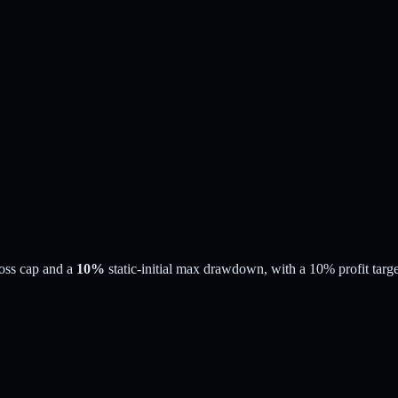
oss cap and a
10%
static-initial
max drawdown
, with a
10%
profit targ