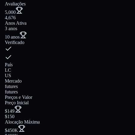
Avaliações
5,000
4,676
Anos Ativa
3 anos
10 anos
Verificado
País
LC
US
Mercado
futures
futures
Preços e Valor
Preço Inicial
$149
$150
Alocação Máxima
$450K