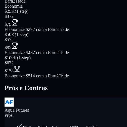
Earn2Trade
Economia
$25K
(
1-step
)
$372
$75
Economize $297 com a Earn2Trade
$50K
(
1-step
)
$572
$85
Economize $487 com a Earn2Trade
$100K
(
1-step
)
$672
$158
Economize $514 com a Earn2Trade
Prós e Contras
Aqua Futures
Prós