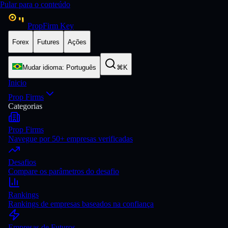
Pular para o conteúdo
PropFirm Key
Forex
Futures
Ações
Mudar idioma
:
Português
⌘K
Inicio
Prop Firms
Categorias
Prop Firms
Navegue por 50+ empresas verificadas
Desafios
Compare os parâmetros do desafio
Rankings
Rankings de empresas baseados na confiança
Empresas de Futuros