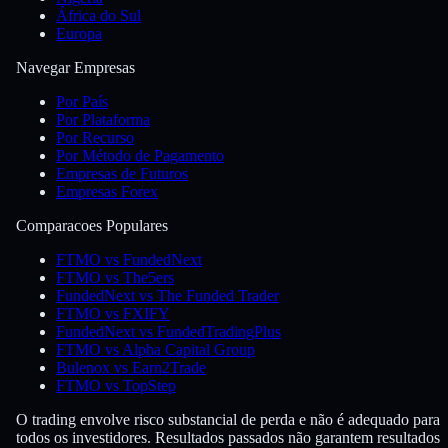
África do Sul
Europa
Navegar Empresas
Por País
Por Plataforma
Por Recurso
Por Método de Pagamento
Empresas de Futuros
Empresas Forex
Comparacoes Populares
FTMO vs FundedNext
FTMO vs The5ers
FundedNext vs The Funded Trader
FTMO vs FXIFY
FundedNext vs FundedTradingPlus
FTMO vs Alpha Capital Group
Bulenox vs Earn2Trade
FTMO vs TopStep
O trading envolve risco substancial de perda e não é adequado para
todos os investidores. Resultados passados não garantem resultados