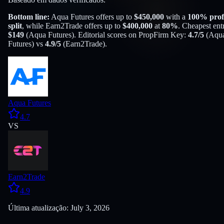
Bottom line:
Aqua Futures
offers up to
$
450,000
with a
100
% prof
split
, while
Earn2Trade
offers up to
$
400,000
at
80
%
. Cheapest ent
$
149
(
Aqua Futures
). Editorial scores on PropFirm Key:
4.7
/5
(
Aqu
Futures
) vs
4.9
/5
(
Earn2Trade
).
Aqua Futures
4.7
VS
Earn2Trade
4.9
Última atualização: July 3, 2026