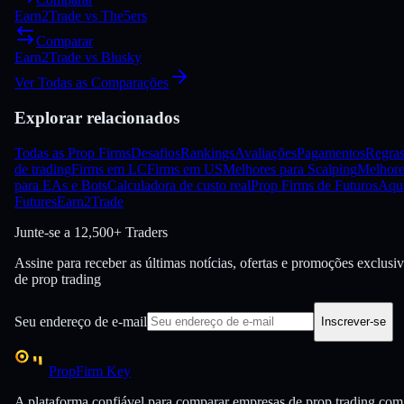
Earn2Trade
vs
The5ers
Comparar
Earn2Trade
vs
Blusky
Ver Todas as Comparações
Explorar relacionados
Todas as Prop Firms
Desafios
Rankings
Avaliações
Pagamentos
Regra
de trading
Firms em LC
Firms em US
Melhores para Scalping
Melhore
para EAs e Bots
Calculadora de custo real
Prop Firms de Futuros
Aqu
Futures
Earn2Trade
Junte-se a
12,500+ Traders
Assine para receber as últimas notícias, ofertas e promoções exclusi
de prop trading
Seu endereço de e-mail
Inscrever-se
PropFirm Key
A plataforma confiável para comparar empresas de prop trading com