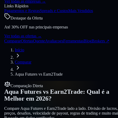
Ver todas as empresas
→
Links Rápidos
Pagamentos e Regras
Spreads e Custos
Mais Vendidos
Destaque da Oferta
Até 30% OFF nas principais empresas
Ver todas as ofertas
→
Comparar
Ofertas
Quente
Avaliacoes
Ferramentas
Blog
Brokers
↗
Início
Comparar
Aqua Futures
vs
Earn2Trade
Comparação Direta
Aqua Futures
vs
Earn2Trade
:
Qual é a
Melhor em 2026?
Compare Aqua Futures e Earn2Trade lado a lado. Divisão de lucros,
preços, desafios, velocidade de payout, regras de trading e muito mai
Baseado em dados verificados.