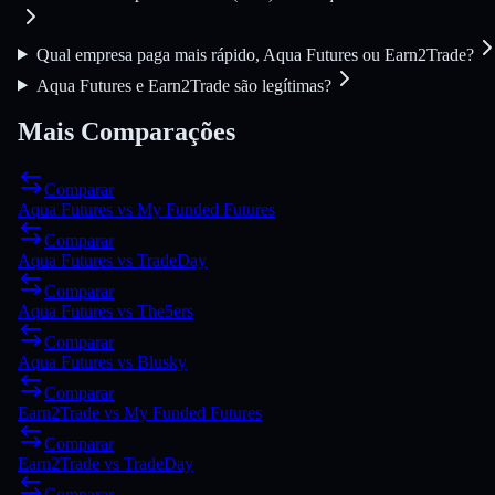
Qual empresa paga mais rápido, Aqua Futures ou Earn2Trade?
Aqua Futures e Earn2Trade são legítimas?
Mais Comparações
Comparar
Aqua Futures
vs
My Funded Futures
Comparar
Aqua Futures
vs
TradeDay
Comparar
Aqua Futures
vs
The5ers
Comparar
Aqua Futures
vs
Blusky
Comparar
Earn2Trade
vs
My Funded Futures
Comparar
Earn2Trade
vs
TradeDay
Comparar