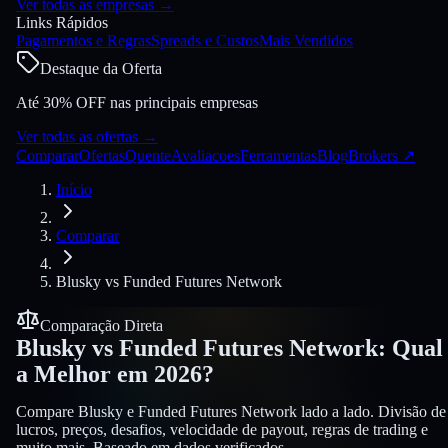
Ver todas as empresas
→
Links Rápidos
Pagamentos e Regras
Spreads e Custos
Mais Vendidos
Destaque da Oferta
Até 30% OFF nas principais empresas
Ver todas as ofertas
→
Comparar
Ofertas
Quente
Avaliacoes
Ferramentas
Blog
Brokers
↗
Início
Comparar
Blusky
vs
Funded Futures Network
Comparação Direta
Blusky
vs
Funded Futures Network
:
Qual
a Melhor em 2026?
Compare Blusky e Funded Futures Network lado a lado. Divisão de
lucros, preços, desafios, velocidade de payout, regras de trading e
muito mais. Baseado em dados verificados.