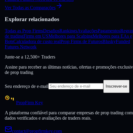
Ver Todas as Comparações
Explorar relacionados
Todas as Prop Firms
Desafios
Rankings
Avaliações
Pagamentos
Regra
de trading
Firms em US
Melhores para Scalping
Melhores para EAs e
Bots
Calculadora de custo real
Prop Firms de Futuros
Blusky
Funded
Futures Network
Junte-se a
12,500+ Traders
Assine para receber as últimas notícias, ofertas e promoções exclusi
de prop trading
Seu endereço de e-mail
Inscrever-se
PropFirm Key
A plataforma confiável para comparar empresas de prop trading com
dados verificados e avaliações de traders reais.
contact@propfirmkey.com