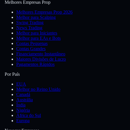
Melhores Empresas Prop
Melhores Empresas Prop 2026
Melhor para Scalping
Swing Trading
News Trading
Melhor para Iniciantes
Melhor para EAs e Bots
Contas Pequenas
Contas Grandes
Financiamento Instantâneo
Maiores Divisões de Lucro
Pagamentos Rápidos
Por País
EUA
Melhor no Reino Unido
Canadá
Austrália
Índia
Nigéria
África do Sul
Europa