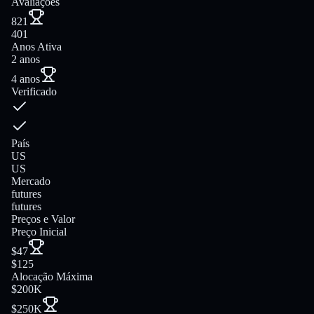
Avaliações
821
401
Anos Ativa
2 anos
4 anos
Verificado
País
US
US
Mercado
futures
futures
Preços e Valor
Preço Inicial
$47
$125
Alocação Máxima
$200K
$250K