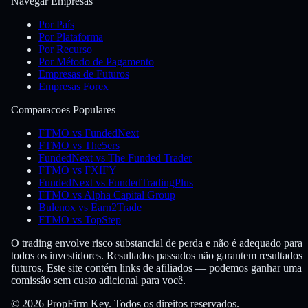
Navegar Empresas
Por País
Por Plataforma
Por Recurso
Por Método de Pagamento
Empresas de Futuros
Empresas Forex
Comparacoes Populares
FTMO vs FundedNext
FTMO vs The5ers
FundedNext vs The Funded Trader
FTMO vs FXIFY
FundedNext vs FundedTradingPlus
FTMO vs Alpha Capital Group
Bulenox vs Earn2Trade
FTMO vs TopStep
O trading envolve risco substancial de perda e não é adequado para
todos os investidores. Resultados passados não garantem resultados
futuros. Este site contém links de afiliados — podemos ganhar uma
comissão sem custo adicional para você.
© 2026 PropFirm Key. Todos os direitos reservados.