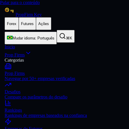
Pular para o conteúdo
PropFirm Key
Forex
Futures
Ações
Mudar idioma
:
Português
⌘K
Inicio
Prop Firms
Categorias
Prop Firms
Navegue por 50+ empresas verificadas
Desafios
Compare os parâmetros do desafio
Rankings
Rankings de empresas baseados na confiança
Empresas de Futuros