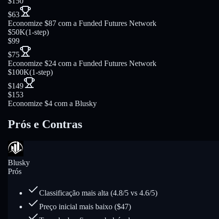
$150
$63
Economize $87 com a Funded Futures Network
$50K
(
1-step
)
$99
$75
Economize $24 com a Funded Futures Network
$100K
(
1-step
)
$149
$153
Economize $4 com a Blusky
Prós e Contras
Blusky
Prós
Classificação mais alta (4.8/5 vs 4.6/5)
Preço inicial mais baixo ($47)