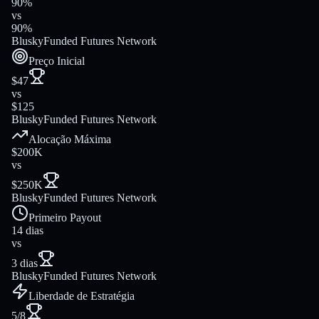
90%
vs
90%
Blusky
Funded Futures Network
Preço Inicial
$47
vs
$125
Blusky
Funded Futures Network
Alocação Máxima
$200K
vs
$250K
Blusky
Funded Futures Network
Primeiro Payout
14 dias
vs
3 dias
Blusky
Funded Futures Network
Liberdade de Estratégia
5/8