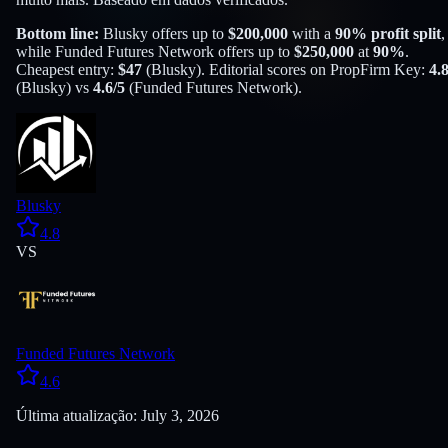
Bottom line:
Blusky
offers up to
$
200,000
with a
90
% profit split
,
while
Funded Futures Network
offers up to
$
250,000
at
90
%
.
Cheapest entry:
$
47
(
Blusky
). Editorial scores on PropFirm Key:
4.
(
Blusky
) vs
4.6
/5
(
Funded Futures Network
).
Blusky
4.8
VS
Funded Futures Network
4.6
Última atualização: July 3, 2026