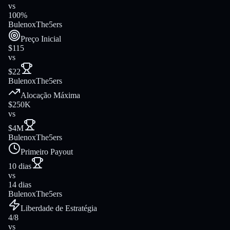
vs
100%
Bulenox
The5ers
Preço Inicial
$115
vs
$22
Bulenox
The5ers
Alocação Máxima
$250K
vs
$4M
Bulenox
The5ers
Primeiro Payout
10 dias
vs
14 dias
Bulenox
The5ers
Liberdade de Estratégia
4/8
vs