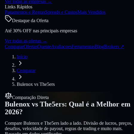
Ver todas as empresas
→
Links Rápidos
Pagamentos e Regras
Spreads e Custos
Mais Vendidos
Destaque da Oferta
Até 30% OFF nas principais empresas
Ver todas as ofertas
→
Comparar
Ofertas
Quente
Avaliacoes
Ferramentas
Blog
Brokers
↗
Início
Comparar
Bulenox
vs
The5ers
Comparação Direta
Bulenox
vs
The5ers
:
Qual é a Melhor em
2026?
Compare Bulenox e The5ers lado a lado. Divisão de lucros, preços,
desafios, velocidade de payout, regras de trading e muito mais.
Baseado em dados verificados.