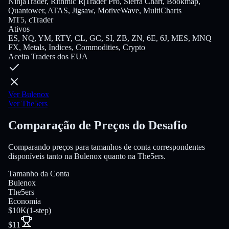
NinjaTrader, Rithmic R|Trader Pro, Sierra Chart, Bookmap,
Quantower, ATAS, Jigsaw, MotiveWave, MultiCharts
MT5, cTrader
Ativos
ES, NQ, YM, RTY, CL, GC, SI, ZB, ZN, 6E, 6J, MES, MNQ
FX, Metals, Indices, Commodities, Crypto
Aceita Traders dos EUA
Ver Bulenox
Ver The5ers
Comparação de Preços do Desafio
Comparando preços para tamanhos de conta correspondentes
disponíveis tanto na Bulenox quanto na The5ers.
Tamanho da Conta
Bulenox
The5ers
Economia
$10K
(
1-step
)
$11