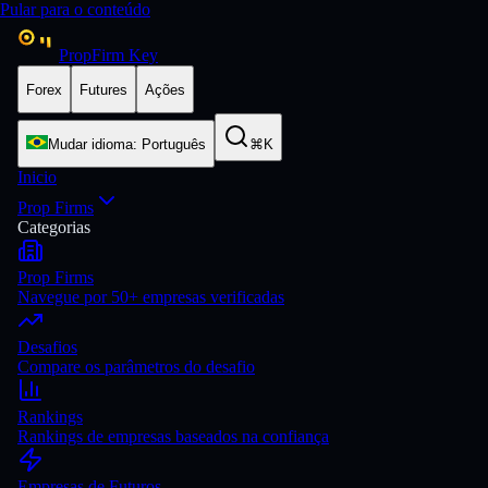
Pular para o conteúdo
PropFirm Key
Forex
Futures
Ações
Mudar idioma
:
Português
⌘K
Inicio
Prop Firms
Categorias
Prop Firms
Navegue por 50+ empresas verificadas
Desafios
Compare os parâmetros do desafio
Rankings
Rankings de empresas baseados na confiança
Empresas de Futuros