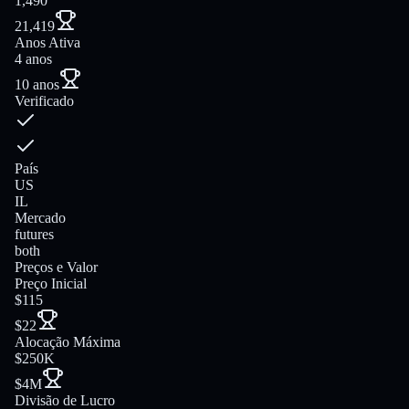
1,490
21,419
Anos Ativa
4 anos
10 anos
Verificado
País
US
IL
Mercado
futures
both
Preços e Valor
Preço Inicial
$115
$22
Alocação Máxima
$250K
$4M
Divisão de Lucro