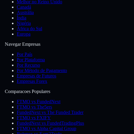
Melhor no Reino Unido
Canadá
Austrália
Índia
Nigéria
África do Sul
Europa
Navegar Empresas
Por País
Por Plataforma
Por Recurso
Por Método de Pagamento
Empresas de Futuros
Empresas Forex
Comparacoes Populares
FTMO vs FundedNext
FTMO vs The5ers
FundedNext vs The Funded Trader
FTMO vs FXIFY
FundedNext vs FundedTradingPlus
FTMO vs Alpha Capital Group
Bulenox vs Earn2Trade