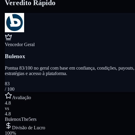
Veredito Rápido
Vencedor Geral
Bulenox
Pontua 83/100 no geral com base em confiança, condições, payouts,
estratégias e acesso à plataforma.
83
/ 100
Avaliação
4.8
vs
4.8
Bulenox
The5ers
Divisão de Lucro
100%