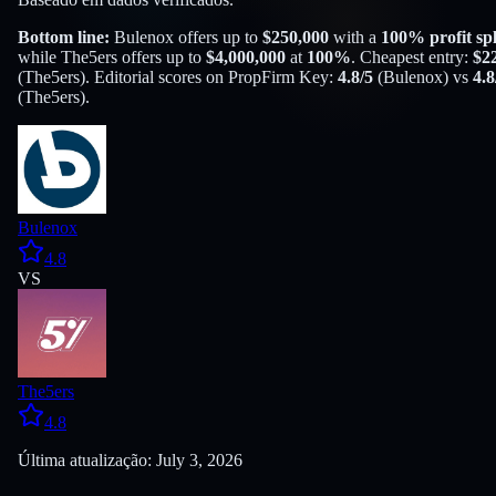
Bottom line:
Bulenox
offers up to
$
250,000
with a
100
% profit spl
while
The5ers
offers up to
$
4,000,000
at
100
%
. Cheapest entry:
$
2
(
The5ers
). Editorial scores on PropFirm Key:
4.8
/5
(
Bulenox
) vs
4.8
(
The5ers
).
Bulenox
4.8
VS
The5ers
4.8
Última atualização: July 3, 2026