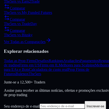
The5ers
vs
Earn2Trade
Comparar
The5ers
vs
My Funded Futures
Comparar
The5ers
vs
TradeDay
Comparar
The5ers
vs
Blusky
Ver Todas as Comparações
Explorar relacionados
Todas as Prop Firms
Desafios
Rankings
Avaliações
Pagamentos
Regra
de trading
Firms em US
Firms em IL
Melhores para Scalping
Melhore
para EAs e Bots
Calculadora de custo real
Prop Firms de
Futuros
Bulenox
The5ers
Junte-se a
12,500+ Traders
Assine para receber as últimas notícias, ofertas e promoções exclusi
de prop trading
Seu endereço de e-mail
Inscrever-se