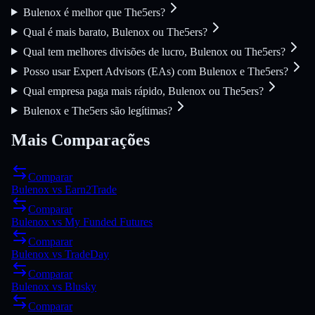
Bulenox é melhor que The5ers?
Qual é mais barato, Bulenox ou The5ers?
Qual tem melhores divisões de lucro, Bulenox ou The5ers?
Posso usar Expert Advisors (EAs) com Bulenox e The5ers?
Qual empresa paga mais rápido, Bulenox ou The5ers?
Bulenox e The5ers são legítimas?
Mais Comparações
Comparar
Bulenox
vs
Earn2Trade
Comparar
Bulenox
vs
My Funded Futures
Comparar
Bulenox
vs
TradeDay
Comparar
Bulenox
vs
Blusky
Comparar