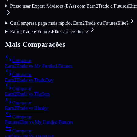
Posso usar Expert Advisors (EAs) com Earn2Trade e FuturesElit
Qual empresa paga mais rápido, Earn2Trade ou FuturesElite?
Earn2Trade e FuturesElite são legítimas?
Mais Comparações
Comparar
Earn2Trade
vs
My Funded Futures
Comparar
Earn2Trade
vs
TradeDay
Comparar
Earn2Trade
vs
The5ers
Comparar
Earn2Trade
vs
Blusky
Comparar
FuturesElite
vs
My Funded Futures
Comparar
FuturesElite
vs
TradeDay