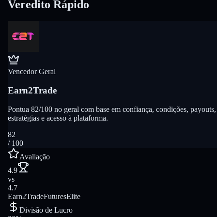
Veredito Rápido
Vencedor Geral
Earn2Trade
Pontua 82/100 no geral com base em confiança, condições, payouts,
estratégias e acesso à plataforma.
82
/ 100
Avaliação
4.9
vs
4.7
Earn2Trade
FuturesElite
Divisão de Lucro