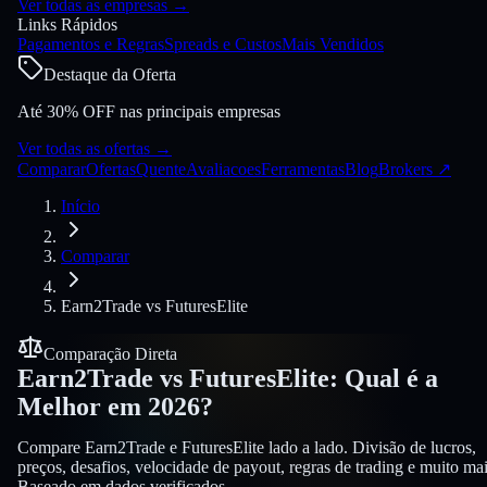
Ver todas as empresas
→
Links Rápidos
Pagamentos e Regras
Spreads e Custos
Mais Vendidos
Destaque da Oferta
Até 30% OFF nas principais empresas
Ver todas as ofertas
→
Comparar
Ofertas
Quente
Avaliacoes
Ferramentas
Blog
Brokers
↗
Início
Comparar
Earn2Trade
vs
FuturesElite
Comparação Direta
Earn2Trade
vs
FuturesElite
:
Qual é a
Melhor em 2026?
Compare Earn2Trade e FuturesElite lado a lado. Divisão de lucros,
preços, desafios, velocidade de payout, regras de trading e muito mai
Baseado em dados verificados.