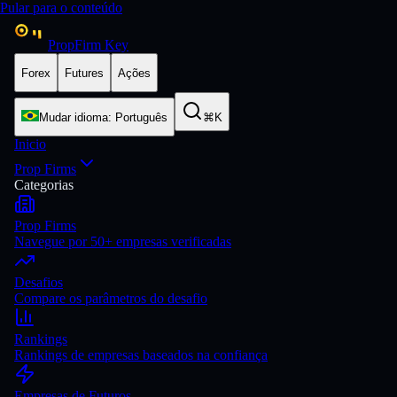
Pular para o conteúdo
PropFirm Key
Forex
Futures
Ações
Mudar idioma
:
Português
⌘K
Inicio
Prop Firms
Categorias
Prop Firms
Navegue por 50+ empresas verificadas
Desafios
Compare os parâmetros do desafio
Rankings
Rankings de empresas baseados na confiança
Empresas de Futuros