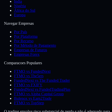
Índia
Nigéria
África do Sul
Europa
Navegar Empresas
Por País
Por Plataforma
Por Recurso
Por Método de Pagamento
Empresas de Futuros
Empresas Forex
Comparacoes Populares
FTMO vs FundedNext
FTMO vs The5ers
FundedNext vs The Funded Trader
FTMO vs FXIFY
FundedNext vs FundedTradingPlus
FTMO vs Alpha Capital Group
Bulenox vs Earn2Trade
FTMO vs TopStep
O trading envolve risco substancial de perda e não é adequado para