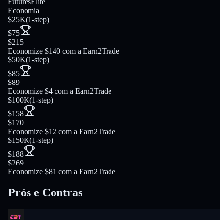
FuturesElite
Economia
$25K
(
1-step
)
$75
$215
Economize $140 com a Earn2Trade
$50K
(
1-step
)
$85
$89
Economize $4 com a Earn2Trade
$100K
(
1-step
)
$158
$170
Economize $12 com a Earn2Trade
$150K
(
1-step
)
$188
$269
Economize $81 com a Earn2Trade
Prós e Contras