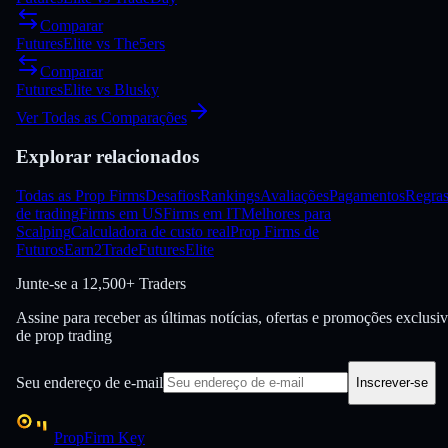
Comparar
FuturesElite
vs
The5ers
Comparar
FuturesElite
vs
Blusky
Ver Todas as Comparações
Explorar relacionados
Todas as Prop Firms
Desafios
Rankings
Avaliações
Pagamentos
Regra
de trading
Firms em US
Firms em IT
Melhores para
Scalping
Calculadora de custo real
Prop Firms de
Futuros
Earn2Trade
FuturesElite
Junte-se a
12,500+ Traders
Assine para receber as últimas notícias, ofertas e promoções exclusi
de prop trading
Seu endereço de e-mail
Inscrever-se
PropFirm Key