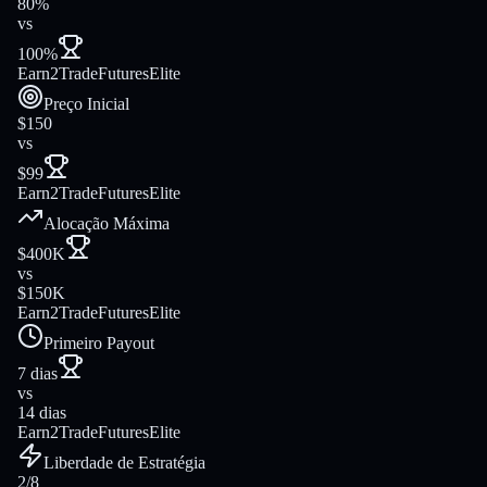
80%
vs
100%
Earn2Trade
FuturesElite
Preço Inicial
$150
vs
$99
Earn2Trade
FuturesElite
Alocação Máxima
$400K
vs
$150K
Earn2Trade
FuturesElite
Primeiro Payout
7 dias
vs
14 dias
Earn2Trade
FuturesElite
Liberdade de Estratégia
2/8