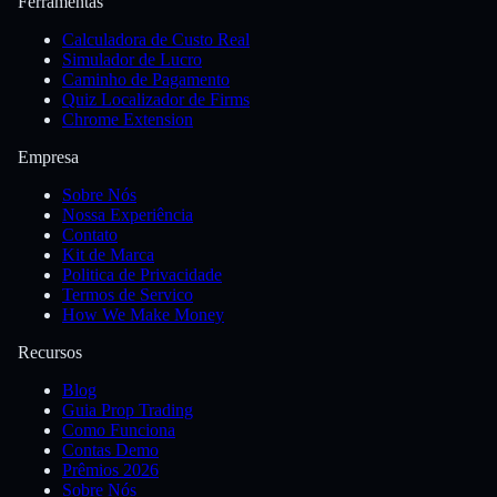
Ferramentas
Calculadora de Custo Real
Simulador de Lucro
Caminho de Pagamento
Quiz Localizador de Firms
Chrome Extension
Empresa
Sobre Nós
Nossa Experiência
Contato
Kit de Marca
Politica de Privacidade
Termos de Servico
How We Make Money
Recursos
Blog
Guia Prop Trading
Como Funciona
Contas Demo
Prêmios 2026
Sobre Nós