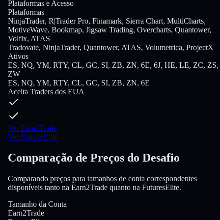
Plataformas e Acesso
Plataformas
NinjaTrader, R|Trader Pro, Finamark, Sierra Chart, MultiCharts,
MotiveWave, Bookmap, Jigsaw Trading, Overcharts, Quantower,
Volfix, ATAS
Tradovate, NinjaTrader, Quantower, ATAS, Volumetrica, ProjectX
Ativos
ES, NQ, YM, RTY, CL, GC, SI, ZB, ZN, 6E, 6J, HE, LE, ZC, ZS,
ZW
ES, NQ, YM, RTY, CL, GC, SI, ZB, ZN, 6E
Aceita Traders dos EUA
Ver Earn2Trade
Ver FuturesElite
Comparação de Preços do Desafio
Comparando preços para tamanhos de conta correspondentes
disponíveis tanto na Earn2Trade quanto na FuturesElite.
Tamanho da Conta
Earn2Trade