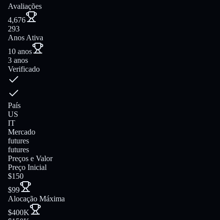
Avaliações
4,676
293
Anos Ativa
10 anos
3 anos
Verificado
País
US
IT
Mercado
futures
futures
Preços e Valor
Preço Inicial
$150
$99
Alocação Máxima
$400K