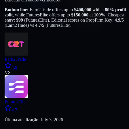
Bottom line:
Earn2Trade
offers up to
$
400,000
with a
80
% profit
split
, while
FuturesElite
offers up to
$
150,000
at
100
%
. Cheapest
entry:
$
99
(
FuturesElite
). Editorial scores on PropFirm Key:
4.9
/5
(
Earn2Trade
) vs
4.7
/5
(
FuturesElite
).
Earn2Trade
4.9
VS
FuturesElite
4.7
Última atualização: July 3, 2026