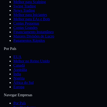
Melhor para Scalping
Swing Trading
News Trading
Melhor para Iniciantes
Melhor para EAs e Bots
Contas Pequenas
Contas Grandes
Financiamento Instantâneo
Maiores Divisões de Lucro
Pagamentos Rápidos
Por País
EUA
Melhor no Reino Unido
Canadá
Austrália
Índia
Nigéria
África do Sul
Europa
Navegar Empresas
Por País