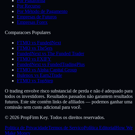
Por Plataforma
Por Recurso
Por Método de Pagamento
Empresas de Futuros
Empresas Forex
Comparacoes Populares
FTMO vs FundedNext
FTMO vs The5ers
FundedNext vs The Funded Trader
FTMO vs FXIFY
FundedNext vs FundedTradingPlus
FTMO vs Alpha Capital Group
Bulenox vs Earn2Trade
FTMO vs TopStep
O trading envolve risco substancial de perda e não é adequado para
todos os investidores. Resultados passados não garantem resultados
futuros. Este site contém links de afiliados — podemos ganhar uma
comissão sem custo adicional para você.
© 2026 PropFirm Key. Todos os direitos reservados.
Politica de Privacidade
Termos de Servico
Política Editorial
How We
Make Money