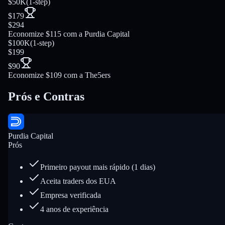
$50K
(
1-step
)
$179
$294
Economize $115 com a Purdia Capital
$100K
(
1-step
)
$199
$90
Economize $109 com a The5ers
Prós e Contras
Purdia Capital
Prós
Primeiro payout mais rápido (1 dias)
Aceita traders dos EUA
Empresa verificada
4 anos de experiência