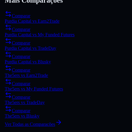
Mais Comparações
Comparar
Purdia Capital
vs
Earn2Trade
Comparar
Purdia Capital
vs
My Funded Futures
Comparar
Purdia Capital
vs
TradeDay
Comparar
Purdia Capital
vs
Blusky
Comparar
The5ers
vs
Earn2Trade
Comparar
The5ers
vs
My Funded Futures
Comparar
The5ers
vs
TradeDay
Comparar
The5ers
vs
Blusky
Ver Todas as Comparações