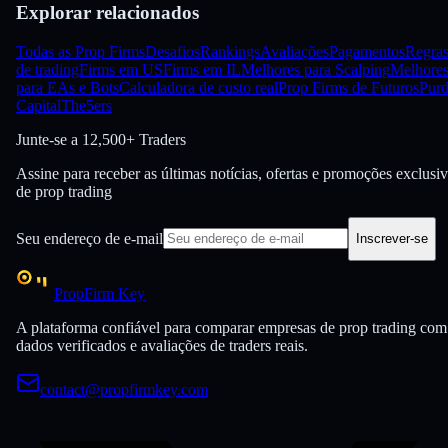
Explorar relacionados
Todas as Prop Firms
Desafios
Rankings
Avaliações
Pagamentos
Regra
de trading
Firms em US
Firms em IL
Melhores para Scalping
Melhore
para EAs e Bots
Calculadora de custo real
Prop Firms de Futuros
Purd
Capital
The5ers
Junte-se a
12,500+ Traders
Assine para receber as últimas notícias, ofertas e promoções exclusi
de prop trading
Seu endereço de e-mail
Inscrever-se
PropFirm Key
A plataforma confiável para comparar empresas de prop trading com
dados verificados e avaliações de traders reais.
contact@propfirmkey.com