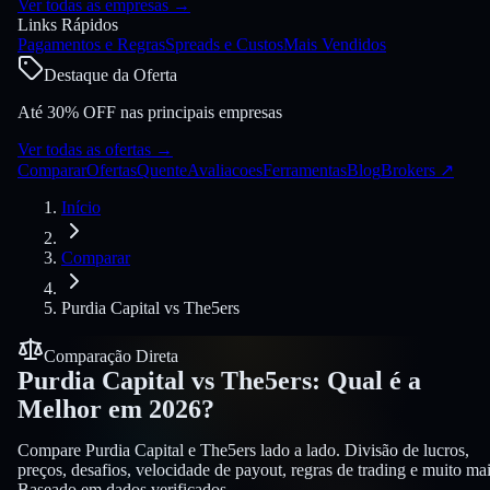
Ver todas as empresas
→
Links Rápidos
Pagamentos e Regras
Spreads e Custos
Mais Vendidos
Destaque da Oferta
Até 30% OFF nas principais empresas
Ver todas as ofertas
→
Comparar
Ofertas
Quente
Avaliacoes
Ferramentas
Blog
Brokers
↗
Início
Comparar
Purdia Capital
vs
The5ers
Comparação Direta
Purdia Capital
vs
The5ers
:
Qual é a
Melhor em 2026?
Compare Purdia Capital e The5ers lado a lado. Divisão de lucros,
preços, desafios, velocidade de payout, regras de trading e muito mai
Baseado em dados verificados.