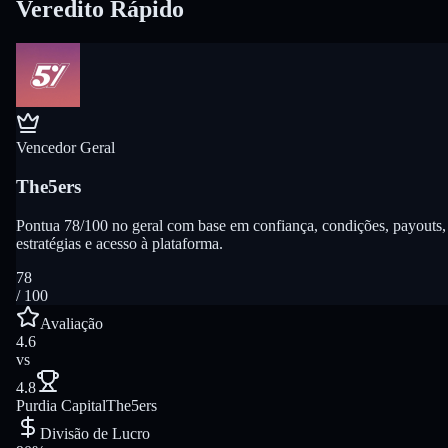
Veredito Rápido
Vencedor Geral
The5ers
Pontua 78/100 no geral com base em confiança, condições, payouts,
estratégias e acesso à plataforma.
78
/ 100
Avaliação
4.6
vs
4.8
Purdia Capital
The5ers
Divisão de Lucro