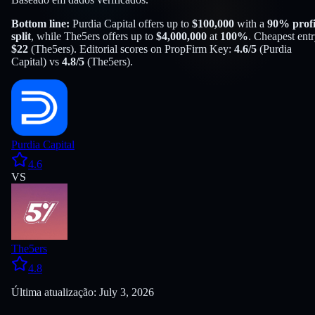
Bottom line:
Purdia Capital
offers up to
$
100,000
with a
90
% profi
split
, while
The5ers
offers up to
$
4,000,000
at
100
%
. Cheapest entr
$
22
(
The5ers
). Editorial scores on PropFirm Key:
4.6
/5
(
Purdia
Capital
) vs
4.8
/5
(
The5ers
).
Purdia Capital
4.6
VS
The5ers
4.8
Última atualização: July 3, 2026