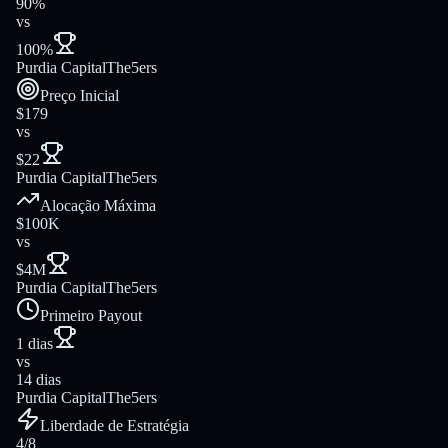
90%
vs
100%
Purdia Capital
The5ers
Preço Inicial
$179
vs
$22
Purdia Capital
The5ers
Alocação Máxima
$100K
vs
$4M
Purdia Capital
The5ers
Primeiro Payout
1 dias
vs
14 dias
Purdia Capital
The5ers
Liberdade de Estratégia
4/8