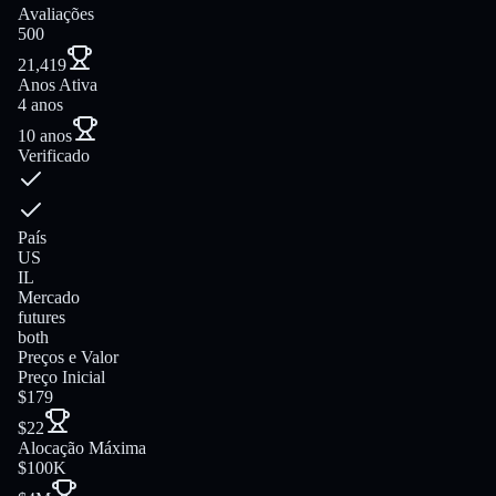
Avaliações
500
21,419
Anos Ativa
4 anos
10 anos
Verificado
País
US
IL
Mercado
futures
both
Preços e Valor
Preço Inicial
$179
$22
Alocação Máxima
$100K