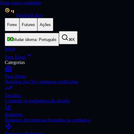
Pular para o conteúdo
PropFirm Key
Forex
Futures
Ações
Mudar idioma
:
Português
⌘K
Inicio
Prop Firms
Categorias
Prop Firms
Navegue por 50+ empresas verificadas
Desafios
Compare os parâmetros do desafio
Rankings
Rankings de empresas baseados na confiança
Empresas de Futuros