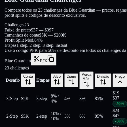
Compare todos os 23 challenges da Blue Guardian — precos, regras
profit splits e codigos de desconto exclusivos.
Challenges
23
Faixa de preco
$37 — $997
Tamanhos de conta
$5K — $200K
Profit Split Med.
84%
Etapas
1-step, 2-step, 3-step, instant
Use o codigo PFK para 50% de desconto em todos os challenges da
Blue Guardian
PFK
23
challenges
Perda
Conta
Alvo
Diário
Divisão
Preço
Máx.
Desafio
Etapas
$
19
8%
/
$
37
3-Step
$5K
3-step
4%
8%
85
%
4%
-
50
%
$
24
10%
/
$
47
2-Step
$5K
2-step
3%
6%
85
%
10%
-
50
%