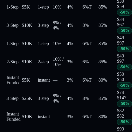
$
30
$
59
1-Step
$5K
1-step
10%
4%
6%
T
85
%
-
50
%
$
34
8%
/
$
67
3-Step
$10K
3-step
4%
8%
85
%
4%
-
50
%
$
49
$
97
1-Step
$10K
1-step
10%
4%
6%
T
85
%
-
50
%
$
49
10%
/
$
97
2-Step
$10K
2-step
3%
6%
85
%
10%
-
50
%
$
50
Instant
$
50
$5K
instant
—
3%
6%
T
80
%
Funded
-
50
%
$
74
8%
/
$
147
3-Step
$25K
3-step
4%
8%
85
%
4%
-
50
%
$
82
Instant
$
82
$10K
instant
—
3%
6%
T
80
%
Funded
-
50
%
$
99