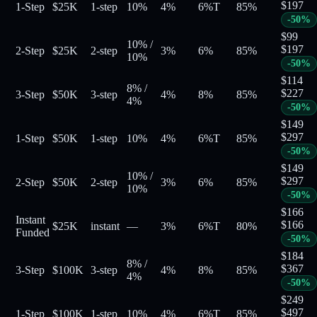
$
197
1-Step
$25K
1-step
10%
4%
6%
T
85
%
-
50
%
$
99
10%
/
$
197
2-Step
$25K
2-step
3%
6%
85
%
10%
-
50
%
$
114
8%
/
$
227
3-Step
$50K
3-step
4%
8%
85
%
4%
-
50
%
$
149
$
297
1-Step
$50K
1-step
10%
4%
6%
T
85
%
-
50
%
$
149
10%
/
$
297
2-Step
$50K
2-step
3%
6%
85
%
10%
-
50
%
$
166
Instant
$
166
$25K
instant
—
3%
6%
T
80
%
Funded
-
50
%
$
184
8%
/
$
367
3-Step
$100K
3-step
4%
8%
85
%
4%
-
50
%
$
249
$
497
1-Step
$100K
1-step
10%
4%
6%
T
85
%