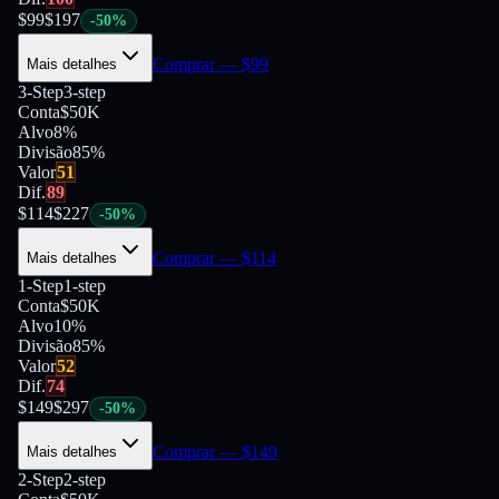
$
99
$
197
-
50
%
Comprar
— $
99
Mais detalhes
3-Step
3-step
Conta
$50K
Alvo
8%
Divisão
85
%
Valor
51
Dif.
89
$
114
$
227
-
50
%
Comprar
— $
114
Mais detalhes
1-Step
1-step
Conta
$50K
Alvo
10%
Divisão
85
%
Valor
52
Dif.
74
$
149
$
297
-
50
%
Comprar
— $
149
Mais detalhes
2-Step
2-step