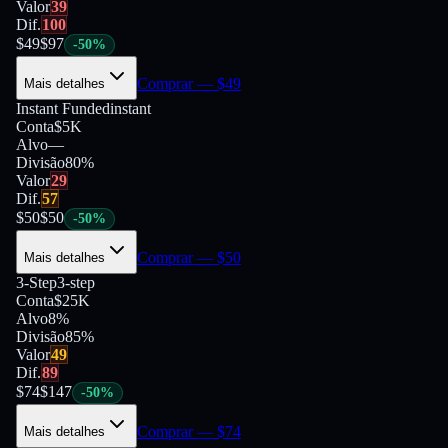
Valor
39
Dif.
100
$
49
$
97
-
50
%
Comprar
— $
49
Mais detalhes
Instant Funded
instant
Conta
$5K
Alvo
—
Divisão
80
%
Valor
29
Dif.
57
$
50
$
50
-
50
%
Comprar
— $
50
Mais detalhes
3-Step
3-step
Conta
$25K
Alvo
8%
Divisão
85
%
Valor
49
Dif.
89
$
74
$
147
-
50
%
Comprar
— $
74
Mais detalhes