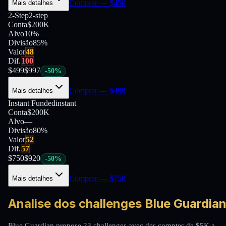
Comprar
— $
450
Mais detalhes
2-Step
2-step
Conta
$200K
Alvo
10%
Divisão
85
%
Valor
48
Dif.
100
$
499
$
997
-
50
%
Comprar
— $
499
Mais detalhes
Instant Funded
instant
Conta
$200K
Alvo
—
Divisão
80
%
Valor
52
Dif.
57
$
750
$
920
-
50
%
Comprar
— $
750
Mais detalhes
Analise dos challenges Blue Guardia
Blue Guardian propose 23 challenges avec des comptes de $5K a