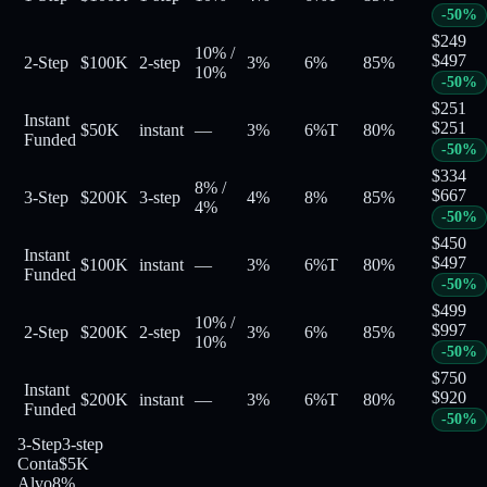
-
50
%
$
249
10%
/
$
497
2-Step
$100K
2-step
3%
6%
85
%
10%
-
50
%
$
251
Instant
$
251
$50K
instant
—
3%
6%
T
80
%
Funded
-
50
%
$
334
8%
/
$
667
3-Step
$200K
3-step
4%
8%
85
%
4%
-
50
%
$
450
Instant
$
497
$100K
instant
—
3%
6%
T
80
%
Funded
-
50
%
$
499
10%
/
$
997
2-Step
$200K
2-step
3%
6%
85
%
10%
-
50
%
$
750
Instant
$
920
$200K
instant
—
3%
6%
T
80
%
Funded
-
50
%
3-Step
3-step
Conta
$5K
Alvo
8%