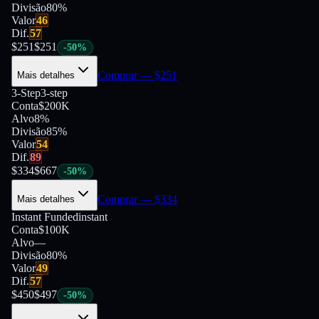
Divisão
80
%
Valor
46
Dif.
57
$
251
$
251
-
50
%
Comprar
— $
251
Mais detalhes
3-Step
3-step
Conta
$200K
Alvo
8%
Divisão
85
%
Valor
54
Dif.
89
$
334
$
667
-
50
%
Comprar
— $
334
Mais detalhes
Instant Funded
instant
Conta
$100K
Alvo
—
Divisão
80
%
Valor
49
Dif.
57
$
450
$
497
-
50
%