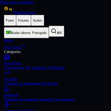
Pular para o conteúdo
PropFirm Key
Forex
Futures
Ações
Mudar idioma
:
Português
⌘K
Inicio
Prop Firms
Categorias
Prop Firms
Navegue por 50+ empresas verificadas
Desafios
Compare os parâmetros do desafio
Rankings
Rankings de empresas baseados na confiança
Empresas de Futuros