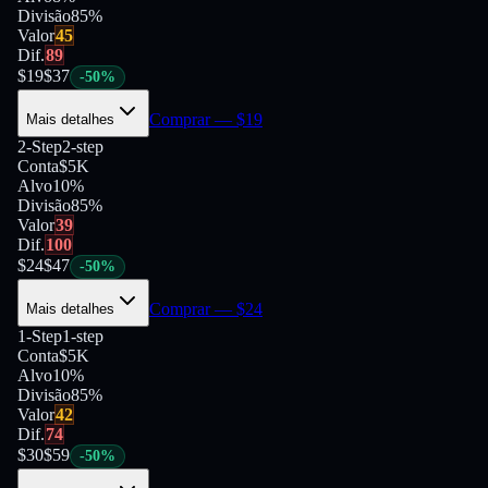
Divisão
85
%
Valor
45
Dif.
89
$
19
$
37
-
50
%
Comprar
— $
19
Mais detalhes
2-Step
2-step
Conta
$5K
Alvo
10%
Divisão
85
%
Valor
39
Dif.
100
$
24
$
47
-
50
%
Comprar
— $
24
Mais detalhes
1-Step
1-step
Conta
$5K
Alvo
10%
Divisão
85
%
Valor
42
Dif.
74
$
30
$
59
-
50
%