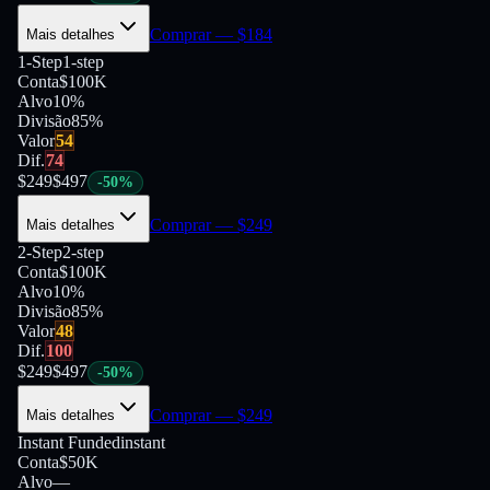
Comprar
— $
184
Mais detalhes
1-Step
1-step
Conta
$100K
Alvo
10%
Divisão
85
%
Valor
54
Dif.
74
$
249
$
497
-
50
%
Comprar
— $
249
Mais detalhes
2-Step
2-step
Conta
$100K
Alvo
10%
Divisão
85
%
Valor
48
Dif.
100
$
249
$
497
-
50
%
Comprar
— $
249
Mais detalhes
Instant Funded
instant
Conta
$50K
Alvo
—