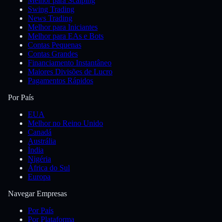
Melhor para Scalping
Swing Trading
News Trading
Melhor para Iniciantes
Melhor para EAs e Bots
Contas Pequenas
Contas Grandes
Financiamento Instantâneo
Maiores Divisões de Lucro
Pagamentos Rápidos
Por País
EUA
Melhor no Reino Unido
Canadá
Austrália
Índia
Nigéria
África do Sul
Europa
Navegar Empresas
Por País
Por Plataforma