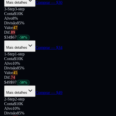
Comprar
— $
30
Mais detalhes
3-Step
3-step
Conta
$10K
Alvo
8%
Divisão
85
%
Valor
47
Dif.
89
$
34
$
67
-
50
%
Comprar
— $
34
Mais detalhes
1-Step
1-step
Conta
$10K
Alvo
10%
Divisão
85
%
Valor
45
Dif.
74
$
49
$
97
-
50
%
Comprar
— $
49
Mais detalhes
2-Step
2-step
Conta
$10K
Alvo
10%
Divisão
85
%