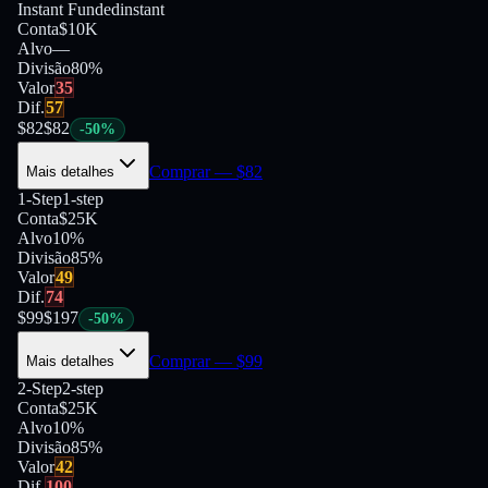
Instant Funded
instant
Conta
$10K
Alvo
—
Divisão
80
%
Valor
35
Dif.
57
$
82
$
82
-
50
%
Comprar
— $
82
Mais detalhes
1-Step
1-step
Conta
$25K
Alvo
10%
Divisão
85
%
Valor
49
Dif.
74
$
99
$
197
-
50
%
Comprar
— $
99
Mais detalhes
2-Step
2-step
Conta
$25K
Alvo
10%
Divisão
85
%
Valor
42
Dif.
100