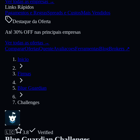
Ver todas as empresas
→
Links Rápidos
Pagamentos e Regras
Spreads e Custos
Mais Vendidos
Destaque da Oferta
Até 30% OFF nas principais empresas
Ver todas as ofertas
→
Comparar
Ofertas
Quente
Avaliacoes
Ferramentas
Blog
Brokers
↗
Inicio
Firmas
Blue Guardian
Challenges
🇱🇨
3.8
Verified
Blue Guardian Challenges