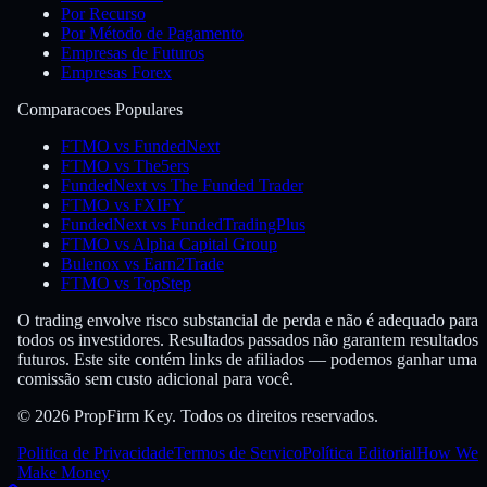
Por Recurso
Por Método de Pagamento
Empresas de Futuros
Empresas Forex
Comparacoes Populares
FTMO vs FundedNext
FTMO vs The5ers
FundedNext vs The Funded Trader
FTMO vs FXIFY
FundedNext vs FundedTradingPlus
FTMO vs Alpha Capital Group
Bulenox vs Earn2Trade
FTMO vs TopStep
O trading envolve risco substancial de perda e não é adequado para
todos os investidores. Resultados passados não garantem resultados
futuros. Este site contém links de afiliados — podemos ganhar uma
comissão sem custo adicional para você.
© 2026 PropFirm Key. Todos os direitos reservados.
Politica de Privacidade
Termos de Servico
Política Editorial
How We
Make Money