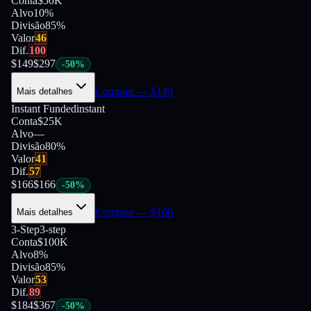
Conta
$50K
Alvo
10%
Divisão
85
%
Valor
46
Dif.
100
$
149
$
297
-
50
%
Comprar
— $
149
Mais detalhes
Instant Funded
instant
Conta
$25K
Alvo
—
Divisão
80
%
Valor
41
Dif.
57
$
166
$
166
-
50
%
Comprar
— $
166
Mais detalhes
3-Step
3-step
Conta
$100K
Alvo
8%
Divisão
85
%
Valor
53
Dif.
89
$
184
$
367
-
50
%