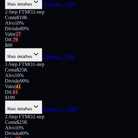
Comprar
— $
79
Mais detalhes
2-Step FTMO
2-step
Conta
$10K
Alvo
10%
Divisão
80
%
Valor
27
Dif.
79
$
89
Comprar
— $
89
Mais detalhes
1-Step FTMO
1-step
Conta
$25K
Alvo
10%
Divisão
90
%
Valor
41
Dif.
61
$
199
Comprar
— $
199
Mais detalhes
2-Step FTMO
2-step
Conta
$25K
Alvo
10%
Divisão
80
%