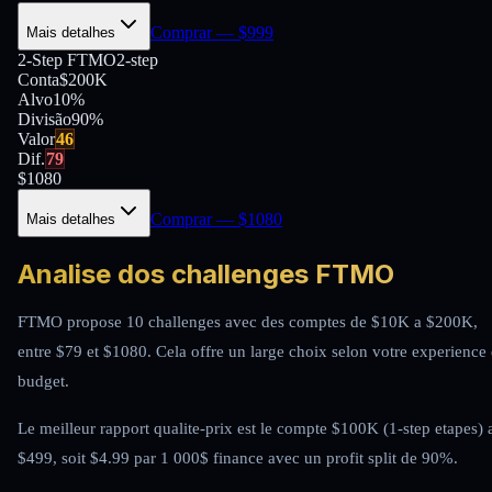
Comprar
— $
999
Mais detalhes
2-Step FTMO
2-step
Conta
$200K
Alvo
10%
Divisão
90
%
Valor
46
Dif.
79
$
1080
Comprar
— $
1080
Mais detalhes
Analise dos challenges FTMO
FTMO propose 10 challenges avec des comptes de $10K a $200K,
entre $79 et $1080. Cela offre un large choix selon votre experience 
budget.
Le meilleur rapport qualite-prix est le compte $100K (1-step etapes) 
$499, soit $4.99 par 1 000$ finance avec un profit split de 90%.