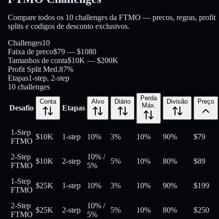
Compare todos os 10 challenges da FTMO — precos, regras, profit
splits e codigos de desconto exclusivos.
Challenges
10
Faixa de preco
$79 — $1080
Tamanhos de conta
$10K — $200K
Profit Split Med.
87%
Etapas
1-step, 2-step
10
challenges
Perda
Conta
Alvo
Diário
Divisão
Preço
Máx.
Desafio
Etapas
1-Step
$10K
1-step
10%
3%
10%
90
%
$
79
FTMO
2-Step
10%
/
$10K
2-step
5%
10%
80
%
$
89
FTMO
5%
1-Step
$25K
1-step
10%
3%
10%
90
%
$
199
FTMO
2-Step
10%
/
$25K
2-step
5%
10%
80
%
$
250
FTMO
5%