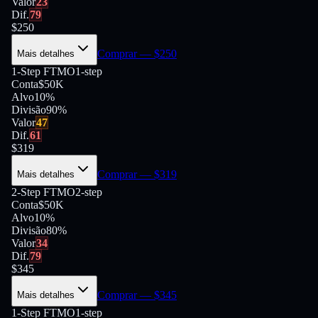
Valor
23
Dif.
79
$
250
Comprar
— $
250
Mais detalhes
1-Step FTMO
1-step
Conta
$50K
Alvo
10%
Divisão
90
%
Valor
47
Dif.
61
$
319
Comprar
— $
319
Mais detalhes
2-Step FTMO
2-step
Conta
$50K
Alvo
10%
Divisão
80
%
Valor
34
Dif.
79
$
345
Comprar
— $
345
Mais detalhes
1-Step FTMO
1-step