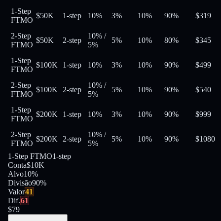
1-Step
$50K
1-step
10%
3%
10%
90
%
$
319
FTMO
2-Step
10%
/
$50K
2-step
5%
10%
80
%
$
345
FTMO
5%
1-Step
$100K
1-step
10%
3%
10%
90
%
$
499
FTMO
2-Step
10%
/
$100K
2-step
5%
10%
90
%
$
540
FTMO
5%
1-Step
$200K
1-step
10%
3%
10%
90
%
$
999
FTMO
2-Step
10%
/
$200K
2-step
5%
10%
90
%
$
1080
FTMO
5%
1-Step FTMO
1-step
Conta
$10K
Alvo
10%
Divisão
90
%
Valor
41
Dif.
61
$
79