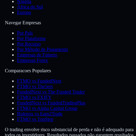
Nigéria
África do Sul
Europa
Navegar Empresas
Por País
Por Plataforma
Por Recurso
Por Método de Pagamento
Empresas de Futuros
Empresas Forex
Comparacoes Populares
FTMO vs FundedNext
FTMO vs The5ers
FundedNext vs The Funded Trader
FTMO vs FXIFY
FundedNext vs FundedTradingPlus
FTMO vs Alpha Capital Group
Bulenox vs Earn2Trade
FTMO vs TopStep
O trading envolve risco substancial de perda e não é adequado para
todos os investidores. Resultados passados não garantem resultados