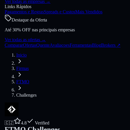
Ver todas as empresas
→
Links Rápidos
Pagamentos e Regras
Spreads e Custos
Mais Vendidos
Destaque da Oferta
Até 30% OFF nas principais empresas
Ver todas as ofertas
→
Comparar
Ofertas
Quente
Avaliacoes
Ferramentas
Blog
Brokers
↗
Inicio
Firmas
FTMO
Challenges
🇨🇿
4.8
Verified
FTMO Challenges