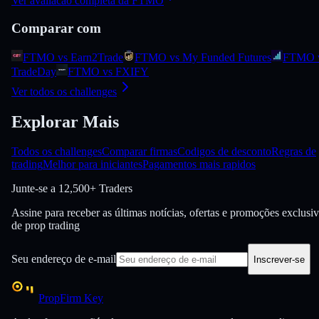
Ver avaliacao completa da FTMO
Comparar com
FTMO vs Earn2Trade
FTMO vs My Funded Futures
FTMO 
TradeDay
FTMO vs FXIFY
Ver todos os challenges
Explorar Mais
Todos os challenges
Comparar firmas
Codigos de desconto
Regras de
trading
Melhor para iniciantes
Pagamentos mais rapidos
Junte-se a
12,500+ Traders
Assine para receber as últimas notícias, ofertas e promoções exclusi
de prop trading
Seu endereço de e-mail
Inscrever-se
PropFirm Key