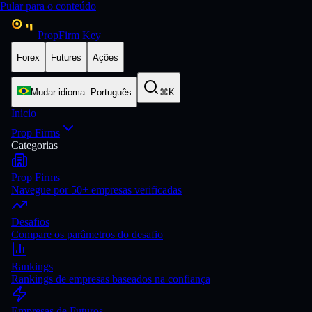
Pular para o conteúdo
PropFirm Key
Forex
Futures
Ações
Mudar idioma
:
Português
⌘K
Inicio
Prop Firms
Categorias
Prop Firms
Navegue por 50+ empresas verificadas
Desafios
Compare os parâmetros do desafio
Rankings
Rankings de empresas baseados na confiança
Empresas de Futuros