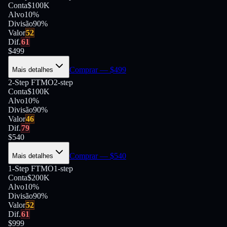
Conta
$100K
Alvo
10%
Divisão
90
%
Valor
52
Dif.
61
$
499
Comprar
— $
499
Mais detalhes
2-Step FTMO
2-step
Conta
$100K
Alvo
10%
Divisão
90
%
Valor
46
Dif.
79
$
540
Comprar
— $
540
Mais detalhes
1-Step FTMO
1-step
Conta
$200K
Alvo
10%
Divisão
90
%
Valor
52
Dif.
61
$
999