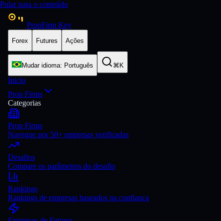
Pular para o conteúdo
PropFirm Key
Forex
Futures
Ações
Mudar idioma
:
Português
⌘K
Inicio
Prop Firms
Categorias
Prop Firms
Navegue por 50+ empresas verificadas
Desafios
Compare os parâmetros do desafio
Rankings
Rankings de empresas baseados na confiança
Empresas de Futuros