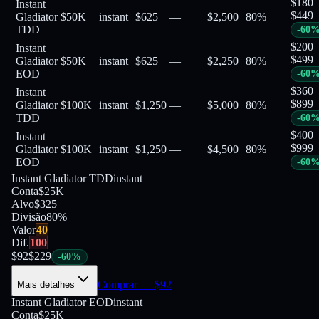
$
180
Instant
$
449
Gladiator
$50K
instant
$625
—
$2,500
80
%
TDD
-
60
$
200
Instant
$
499
Gladiator
$50K
instant
$625
—
$2,250
80
%
EOD
-
60
$
360
Instant
$
899
Gladiator
$100K
instant
$1,250
—
$5,000
80
%
TDD
-
60
$
400
Instant
$
999
Gladiator
$100K
instant
$1,250
—
$4,500
80
%
EOD
-
60
Instant Gladiator TDD
instant
Conta
$25K
Alvo
$325
Divisão
80
%
Valor
40
Dif.
100
$
92
$
229
-
60
%
Comprar
— $
92
Mais detalhes
Instant Gladiator EOD
instant
Conta
$25K