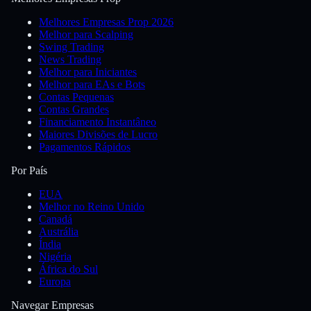
Melhores Empresas Prop 2026
Melhor para Scalping
Swing Trading
News Trading
Melhor para Iniciantes
Melhor para EAs e Bots
Contas Pequenas
Contas Grandes
Financiamento Instantâneo
Maiores Divisões de Lucro
Pagamentos Rápidos
Por País
EUA
Melhor no Reino Unido
Canadá
Austrália
Índia
Nigéria
África do Sul
Europa
Navegar Empresas