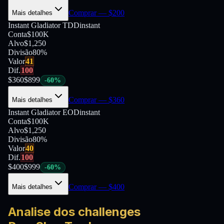
Comprar
— $
200
Mais detalhes
Instant Gladiator TDD
instant
Conta
$100K
Alvo
$1,250
Divisão
80
%
Valor
41
Dif.
100
$
360
$
899
-
60
%
Comprar
— $
360
Mais detalhes
Instant Gladiator EOD
instant
Conta
$100K
Alvo
$1,250
Divisão
80
%
Valor
40
Dif.
100
$
400
$
999
-
60
%
Comprar
— $
400
Mais detalhes
Analise dos challenges