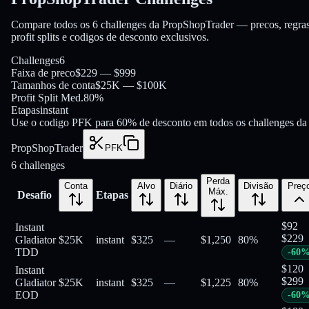
Compare todos os 6 challenges da PropShopTrader — precos, regras
profit splits e codigos de desconto exclusivos.
Challenges
6
Faixa de preco
$229 — $999
Tamanhos de conta
$25K — $100K
Profit Split Med.
80%
Etapas
instant
Use o codigo PFK para 60% de desconto em todos os challenges da
PropShopTrader
PFK
6
challenges
Perda
Conta
Alvo
Diário
Divisão
Preç
Máx.
Desafio
Etapas
$
92
Instant
$
229
Gladiator
$25K
instant
$325
—
$1,250
80
%
TDD
-
60
$
120
Instant
$
299
Gladiator
$25K
instant
$325
—
$1,225
80
%
EOD
-
60