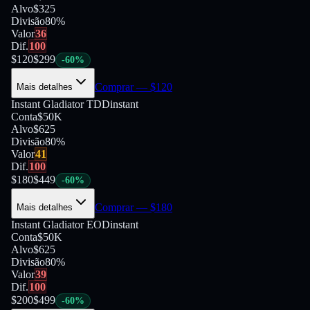
Alvo
$325
Divisão
80
%
Valor
36
Dif.
100
$
120
$
299
-
60
%
Comprar
— $
120
Mais detalhes
Instant Gladiator TDD
instant
Conta
$50K
Alvo
$625
Divisão
80
%
Valor
41
Dif.
100
$
180
$
449
-
60
%
Comprar
— $
180
Mais detalhes
Instant Gladiator EOD
instant
Conta
$50K
Alvo
$625
Divisão
80
%
Valor
39
Dif.
100
$
200
$
499
-
60
%