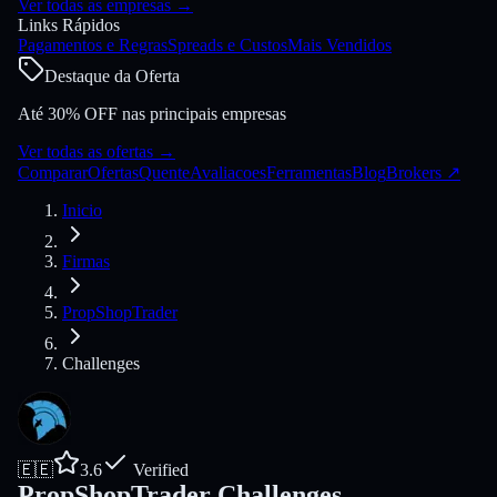
Ver todas as empresas
→
Links Rápidos
Pagamentos e Regras
Spreads e Custos
Mais Vendidos
Destaque da Oferta
Até 30% OFF nas principais empresas
Ver todas as ofertas
→
Comparar
Ofertas
Quente
Avaliacoes
Ferramentas
Blog
Brokers
↗
Inicio
Firmas
PropShopTrader
Challenges
🇪🇪
3.6
Verified
PropShopTrader Challenges