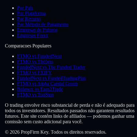
Por País
Por Plataforma
Por Recurso
Por Método de Pagamento
Empresas de Futuros
Empresas Forex
Comparacoes Populares
FTMO vs FundedNext
FTMO vs The5ers
FundedNext vs The Funded Trader
FTMO vs FXIFY
FundedNext vs FundedTradingPlus
FTMO vs Alpha Capital Group
Bulenox vs Earn2Trade
FTMO vs TopStep
O trading envolve risco substancial de perda e não é adequado para
todos os investidores. Resultados passados não garantem resultados
futuros. Este site contém links de afiliados — podemos ganhar uma
comissão sem custo adicional para você.
© 2026 PropFirm Key. Todos os direitos reservados.