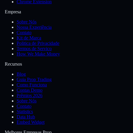
Chrome Extension
Empresa
Sobre Nós
Nossa Experiência
Contato
Kit de Marca
Politica de Privacidade
Termos de Servico
How We Make Money
Recursos
Blog
Guia Prop Trading
Como Funciona
Contas Demo
Prêmios 2026
Sobre Nós
Contato
Statistics
Data Hub
Embed Widget
Melhores Empresas Prop