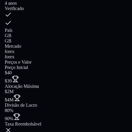
4 anos
Verificado
País
GB
GB
Mercado
forex
forex
Preços e Valor
Preço Inicial
$40
$39
Alocação Máxima
$2M
$4M
Divisão de Lucro
80%
90%
Taxa Reembolsável