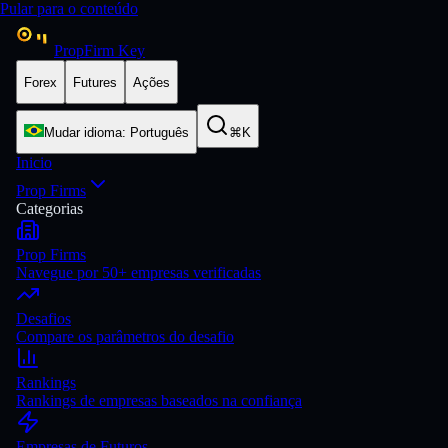
Pular para o conteúdo
PropFirm Key
Forex
Futures
Ações
Mudar idioma
:
Português
⌘K
Inicio
Prop Firms
Categorias
Prop Firms
Navegue por 50+ empresas verificadas
Desafios
Compare os parâmetros do desafio
Rankings
Rankings de empresas baseados na confiança
Empresas de Futuros