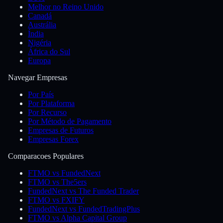
Melhor no Reino Unido
Canadá
Austrália
Índia
Nigéria
África do Sul
Europa
Navegar Empresas
Por País
Por Plataforma
Por Recurso
Por Método de Pagamento
Empresas de Futuros
Empresas Forex
Comparacoes Populares
FTMO vs FundedNext
FTMO vs The5ers
FundedNext vs The Funded Trader
FTMO vs FXIFY
FundedNext vs FundedTradingPlus
FTMO vs Alpha Capital Group