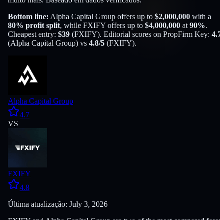
Bottom line:
Alpha Capital Group
offers up to
$
2,000,000
with a
80
% profit split
, while
FXIFY
offers up to
$
4,000,000
at
90
%
.
Cheapest entry:
$
39
(
FXIFY
). Editorial scores on PropFirm Key:
4.
(
Alpha Capital Group
) vs
4.8
/5
(
FXIFY
).
Alpha Capital Group
4.7
VS
FXIFY
4.8
Última atualização: July 3, 2026