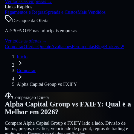
Ver todas as empresas
→
Links Rápidos
Pagamentos e Regras
Spreads e Custos
Mais Vendidos
Destaque da Oferta
Até 30% OFF nas principais empresas
Ver todas as ofertas
→
Comparar
Ofertas
Quente
Avaliacoes
Ferramentas
Blog
Brokers
↗
Início
Comparar
Alpha Capital Group
vs
FXIFY
Comparação Direta
Alpha Capital Group
vs
FXIFY
:
Qual é a
Melhor em 2026?
Compare Alpha Capital Group e FXIFY lado a lado. Divisão de
lucros, preços, desafios, velocidade de payout, regras de trading e
muito mais. Baseado em dados verificados.