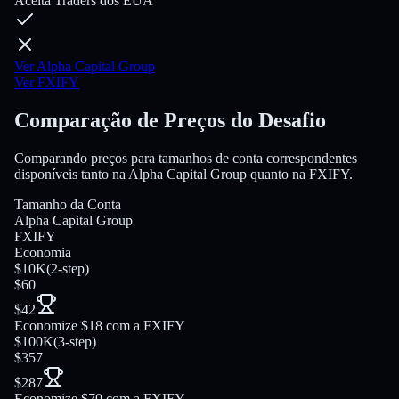
Aceita Traders dos EUA
Ver Alpha Capital Group
Ver FXIFY
Comparação de Preços do Desafio
Comparando preços para tamanhos de conta correspondentes
disponíveis tanto na Alpha Capital Group quanto na FXIFY.
Tamanho da Conta
Alpha Capital Group
FXIFY
Economia
$10K
(
2-step
)
$60
$42
Economize $18 com a FXIFY
$100K
(
3-step
)
$357
$287
Economize $70 com a FXIFY