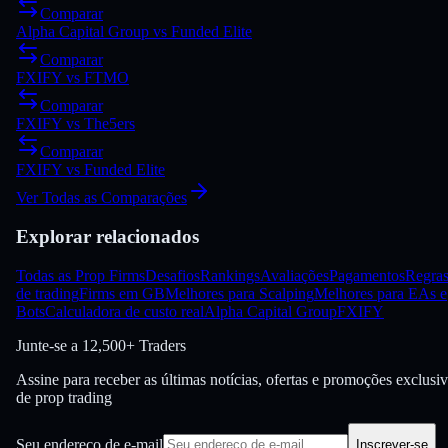
Comparar
Alpha Capital Group
vs
Funded Elite
Comparar
FXIFY
vs
FTMO
Comparar
FXIFY
vs
The5ers
Comparar
FXIFY
vs
Funded Elite
Ver Todas as Comparações
Explorar relacionados
Todas as Prop Firms
Desafios
Rankings
Avaliações
Pagamentos
Regra
de trading
Firms em GB
Melhores para Scalping
Melhores para EAs e
Bots
Calculadora de custo real
Alpha Capital Group
FXIFY
Junte-se a
12,500+ Traders
Assine para receber as últimas notícias, ofertas e promoções exclusi
de prop trading
Seu endereço de e-mail
Inscrever-se