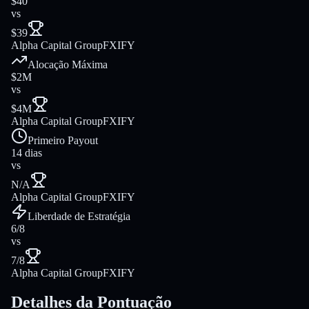
$40
vs
$39
Alpha Capital Group
FXIFY
Alocação Máxima
$2M
vs
$4M
Alpha Capital Group
FXIFY
Primeiro Payout
14 dias
vs
N/A
Alpha Capital Group
FXIFY
Liberdade de Estratégia
6/8
vs
7/8
Alpha Capital Group
FXIFY
Detalhes da Pontuação