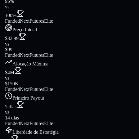
95%
vs
100%
FundedNext
FuturesElite
Preço Inicial
$32.99
vs
$99
FundedNext
FuturesElite
Alocação Máxima
$4M
vs
$150K
FundedNext
FuturesElite
Primeiro Payout
5 dias
vs
14 dias
FundedNext
FuturesElite
Liberdade de Estratégia