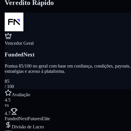
Veredito Rápido
Vencedor Geral
FundedNext
Pontua 85/100 no geral com base em confiança, condições, payouts,
estratégias e acesso à plataforma.
85
/ 100
Avaliação
4.5
vs
4.7
FundedNext
FuturesElite
Divisão de Lucro