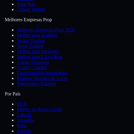
Data Hub
Embed Widget
Melhores Empresas Prop
Melhores Empresas Prop 2026
Melhor para Scalping
Swing Trading
News Trading
Melhor para Iniciantes
Melhor para EAs e Bots
Contas Pequenas
Contas Grandes
Financiamento Instantâneo
Maiores Divisões de Lucro
Pagamentos Rápidos
Por País
EUA
Melhor no Reino Unido
Canadá
Austrália
Índia
Nigéria