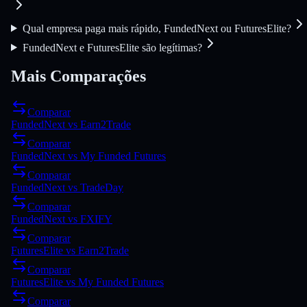
Qual empresa paga mais rápido, FundedNext ou FuturesElite?
FundedNext e FuturesElite são legítimas?
Mais Comparações
Comparar
FundedNext
vs
Earn2Trade
Comparar
FundedNext
vs
My Funded Futures
Comparar
FundedNext
vs
TradeDay
Comparar
FundedNext
vs
FXIFY
Comparar
FuturesElite
vs
Earn2Trade
Comparar
FuturesElite
vs
My Funded Futures
Comparar