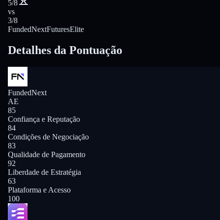
5/8
vs
3/8
FundedNext
FuturesElite
Detalhes da Pontuação
FundedNext
AE
85
Confiança e Reputação
84
Condições de Negociação
83
Qualidade de Pagamento
92
Liberdade de Estratégia
63
Plataforma e Acesso
100