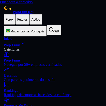
Pular para o conteúdo
PropFirm Key
Forex
Futures
Ações
Mudar idioma
:
Português
⌘K
Inicio
Prop Firms
Categorias
Prop Firms
Navegue por 50+ empresas verificadas
Desafios
Compare os parâmetros do desafio
Rankings
Rankings de empresas baseados na confiança
Empresas de Futuros