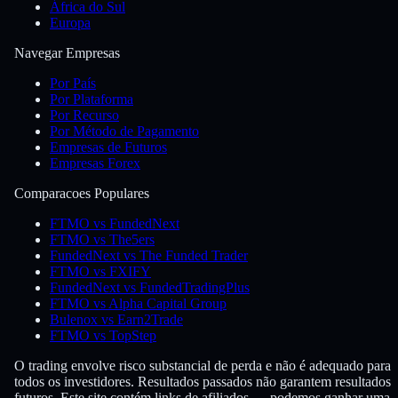
África do Sul
Europa
Navegar Empresas
Por País
Por Plataforma
Por Recurso
Por Método de Pagamento
Empresas de Futuros
Empresas Forex
Comparacoes Populares
FTMO vs FundedNext
FTMO vs The5ers
FundedNext vs The Funded Trader
FTMO vs FXIFY
FundedNext vs FundedTradingPlus
FTMO vs Alpha Capital Group
Bulenox vs Earn2Trade
FTMO vs TopStep
O trading envolve risco substancial de perda e não é adequado para
todos os investidores. Resultados passados não garantem resultados
futuros. Este site contém links de afiliados — podemos ganhar uma