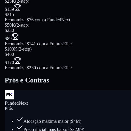
$25K
(
2-step
)
$139
$215
Economize $76 com a FundedNext
$50K
(
2-step
)
$230
$89
Economize $141 com a FuturesElite
$100K
(
2-step
)
$400
$170
Economize $230 com a FuturesElite
Prós e Contras
FundedNext
Prós
Alocação máxima maior ($4M)
Preço inicial mais baixo ($32.99)