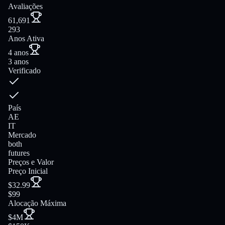
Avaliações
61,691
293
Anos Ativa
4 anos
3 anos
Verificado
País
AE
IT
Mercado
both
futures
Preços e Valor
Preço Inicial
$32.99
$99
Alocação Máxima
$4M