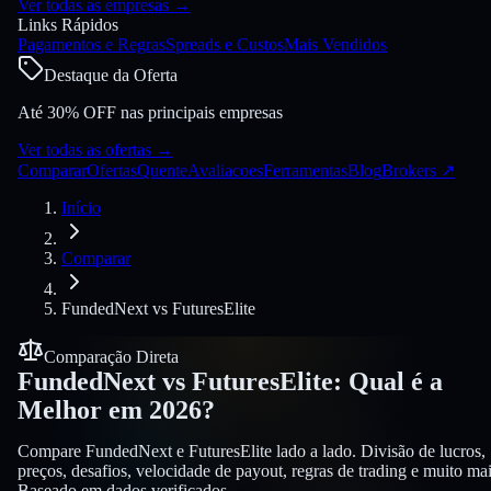
Ver todas as empresas
→
Links Rápidos
Pagamentos e Regras
Spreads e Custos
Mais Vendidos
Destaque da Oferta
Até 30% OFF nas principais empresas
Ver todas as ofertas
→
Comparar
Ofertas
Quente
Avaliacoes
Ferramentas
Blog
Brokers
↗
Início
Comparar
FundedNext
vs
FuturesElite
Comparação Direta
FundedNext
vs
FuturesElite
:
Qual é a
Melhor em 2026?
Compare FundedNext e FuturesElite lado a lado. Divisão de lucros,
preços, desafios, velocidade de payout, regras de trading e muito mai
Baseado em dados verificados.