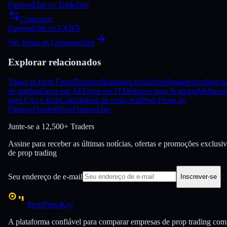
FuturesElite
vs
TradeDay
Comparar
FuturesElite
vs
FXIFY
Ver Todas as Comparações
Explorar relacionados
Todas as Prop Firms
Desafios
Rankings
Avaliações
Pagamentos
Regra
de trading
Firms em AE
Firms em IT
Melhores para Scalping
Melhore
para EAs e Bots
Calculadora de custo real
Prop Firms de
Futuros
FundedNext
FuturesElite
Junte-se a
12,500+ Traders
Assine para receber as últimas notícias, ofertas e promoções exclusi
de prop trading
Seu endereço de e-mail
Inscrever-se
PropFirm Key
A plataforma confiável para comparar empresas de prop trading com