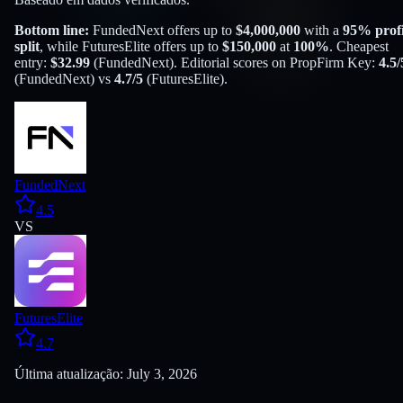
Bottom line:
FundedNext
offers up to
$
4,000,000
with a
95
% profi
split
, while
FuturesElite
offers up to
$
150,000
at
100
%
. Cheapest
entry:
$
32.99
(
FundedNext
). Editorial scores on PropFirm Key:
4.5
/
(
FundedNext
) vs
4.7
/5
(
FuturesElite
).
FundedNext
4.5
VS
FuturesElite
4.7
Última atualização: July 3, 2026