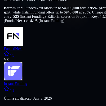
Bottom line:
FundedNext
offers up to
$
4,000,000
with a
95
% profi
split
, while
Instant Funding
offers up to
$
940,000
at
95
%
. Cheapest
entry:
$
25
(
Instant Funding
). Editorial scores on PropFirm Key:
4.5
/
(
FundedNext
) vs
4.1
/5
(
Instant Funding
).
FundedNext
4.5
VS
Instant Funding
4.1
Última atualização: July 3, 2026