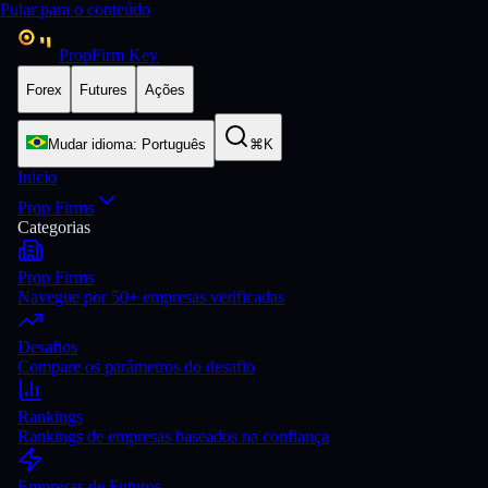
Pular para o conteúdo
PropFirm Key
Forex
Futures
Ações
Mudar idioma
:
Português
⌘K
Inicio
Prop Firms
Categorias
Prop Firms
Navegue por 50+ empresas verificadas
Desafios
Compare os parâmetros do desafio
Rankings
Rankings de empresas baseados na confiança
Empresas de Futuros