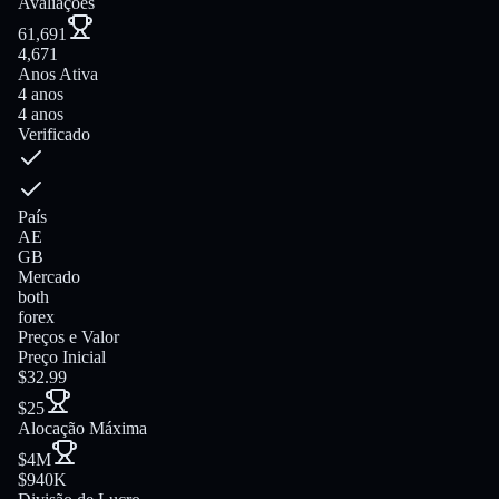
Avaliações
61,691
4,671
Anos Ativa
4 anos
4 anos
Verificado
País
AE
GB
Mercado
both
forex
Preços e Valor
Preço Inicial
$32.99
$25
Alocação Máxima
$4M
$940K