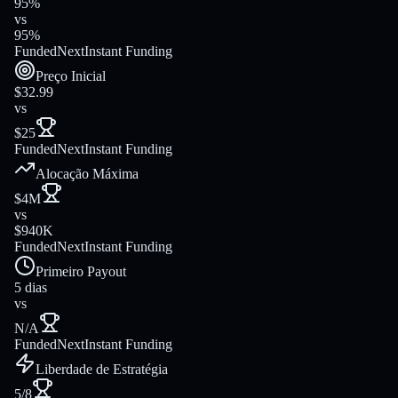
95%
vs
95%
FundedNext
Instant Funding
Preço Inicial
$32.99
vs
$25
FundedNext
Instant Funding
Alocação Máxima
$4M
vs
$940K
FundedNext
Instant Funding
Primeiro Payout
5 dias
vs
N/A
FundedNext
Instant Funding
Liberdade de Estratégia
5/8