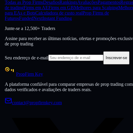
Todas as Prop Firms
Desafios
Rankings
Avaliações
Pagamentos
Regra
de trading
Firms em AE
Firms em GB
Melhores para Scalping
Melhor
para EAs e Bots
Calculadora de custo real
Prop Firms de
Futuros
FundedNext
Instant Funding
Junte-se a
12,500+ Traders
Assine para receber as últimas notícias, ofertas e promoções exclusi
de prop trading
Seu endereço de e-mail
Inscrever-se
PropFirm Key
A plataforma confiável para comparar empresas de prop trading com
dados verificados e avaliações de traders reais.
contact@propfirmkey.com