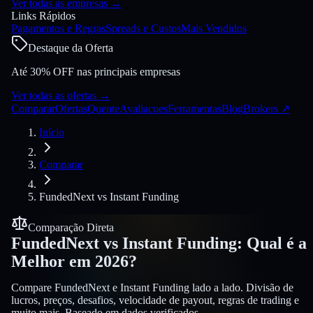
Ver todas as empresas
→
Links Rápidos
Pagamentos e Regras
Spreads e Custos
Mais Vendidos
Destaque da Oferta
Até 30% OFF nas principais empresas
Ver todas as ofertas
→
Comparar
Ofertas
Quente
Avaliacoes
Ferramentas
Blog
Brokers
↗
Início
Comparar
FundedNext
vs
Instant Funding
Comparação Direta
FundedNext
vs
Instant Funding
:
Qual é a
Melhor em 2026?
Compare FundedNext e Instant Funding lado a lado. Divisão de
lucros, preços, desafios, velocidade de payout, regras de trading e
muito mais. Baseado em dados verificados.