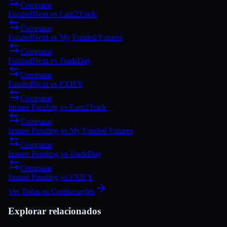
Comparar
FundedNext
vs
Earn2Trade
Comparar
FundedNext
vs
My Funded Futures
Comparar
FundedNext
vs
TradeDay
Comparar
FundedNext
vs
FXIFY
Comparar
Instant Funding
vs
Earn2Trade
Comparar
Instant Funding
vs
My Funded Futures
Comparar
Instant Funding
vs
TradeDay
Comparar
Instant Funding
vs
FXIFY
Ver Todas as Comparações
Explorar relacionados