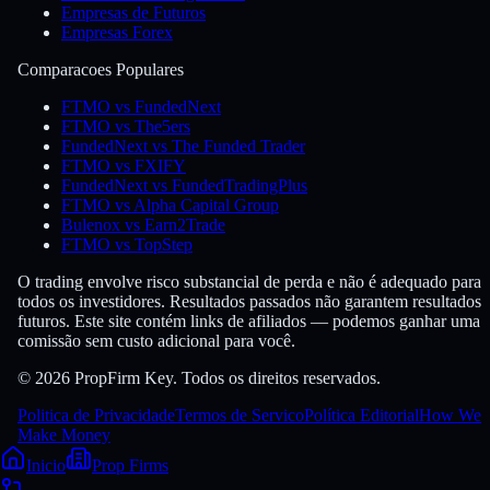
Empresas de Futuros
Empresas Forex
Comparacoes Populares
FTMO vs FundedNext
FTMO vs The5ers
FundedNext vs The Funded Trader
FTMO vs FXIFY
FundedNext vs FundedTradingPlus
FTMO vs Alpha Capital Group
Bulenox vs Earn2Trade
FTMO vs TopStep
O trading envolve risco substancial de perda e não é adequado para
todos os investidores. Resultados passados não garantem resultados
futuros. Este site contém links de afiliados — podemos ganhar uma
comissão sem custo adicional para você.
© 2026 PropFirm Key. Todos os direitos reservados.
Politica de Privacidade
Termos de Servico
Política Editorial
How We
Make Money
Inicio
Prop Firms