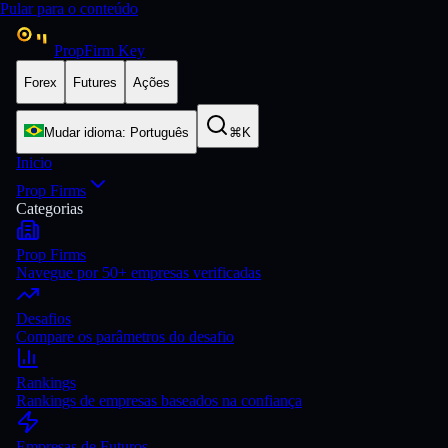
Pular para o conteúdo
PropFirm Key
Forex
Futures
Ações
Mudar idioma
:
Português
⌘K
Inicio
Prop Firms
Categorias
Prop Firms
Navegue por 50+ empresas verificadas
Desafios
Compare os parâmetros do desafio
Rankings
Rankings de empresas baseados na confiança
Empresas de Futuros