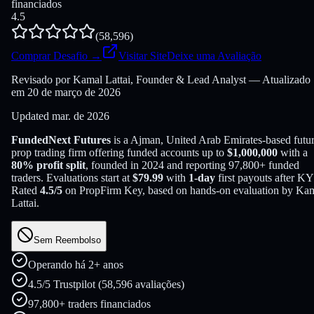
financiados
4.5
(
58,596
)
Comprar Desafio
→
Visitar Site
Deixe uma Avaliação
Revisado por Kamal Lattai, Founder & Lead Analyst — Atualizado
em 20 de março de 2026
Updated
mar. de 2026
FundedNext Futures
is a
Ajman, United Arab Emirates
-based
futu
prop trading firm offering funded accounts up to
$
1,000,000
with a
80
% profit split
, founded in
2024
and reporting
97,800
+ funded
traders
. Evaluations start at
$
79.99
with
1
-day
first payouts after K
Rated
4.5
/5
on PropFirm Key, based on hands-on evaluation by
Kam
Lattai
.
Sem Reembolso
Operando há 2+ anos
4.5/5 Trustpilot (58,596 avaliações)
97,800+ traders financiados