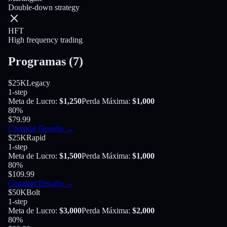
Double-down strategy
HFT
High frequency trading
Programas
(
7
)
$25K
Legacy
1-step
Meta de Lucro
:
$1,250
Perda Máxima
:
$1,000
80
%
$79.99
Comprar Desafio
→
$25K
Rapid
1-step
Meta de Lucro
:
$1,500
Perda Máxima
:
$1,000
80
%
$109.99
Comprar Desafio
→
$50K
Bolt
1-step
Meta de Lucro
:
$3,000
Perda Máxima
:
$2,000
80
%