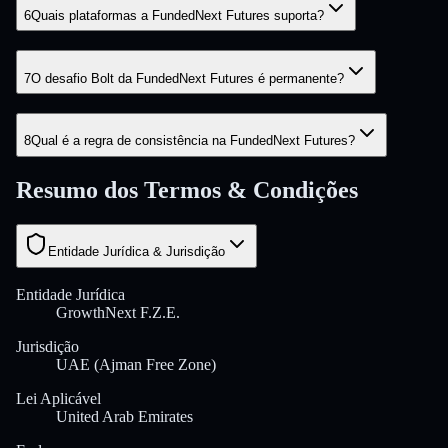
6
Quais plataformas a FundedNext Futures suporta?
7
O desafio Bolt da FundedNext Futures é permanente?
8
Qual é a regra de consistência na FundedNext Futures?
Resumo dos Termos & Condições
Entidade Jurídica & Jurisdição
Entidade Jurídica
GrowthNext F.Z.E.
Jurisdição
UAE (Ajman Free Zone)
Lei Aplicável
United Arab Emirates