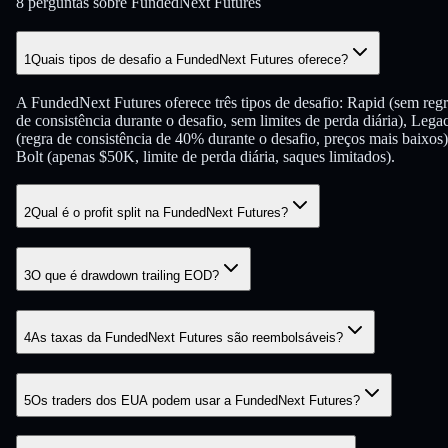
8 perguntas sobre FundedNext Futures
1
Quais tipos de desafio a FundedNext Futures oferece?
A FundedNext Futures oferece três tipos de desafio: Rapid (sem reg
de consistência durante o desafio, sem limites de perda diária), Lega
(regra de consistência de 40% durante o desafio, preços mais baixos)
Bolt (apenas $50K, limite de perda diária, saques limitados).
2
Qual é o profit split na FundedNext Futures?
3
O que é drawdown trailing EOD?
4
As taxas da FundedNext Futures são reembolsáveis?
5
Os traders dos EUA podem usar a FundedNext Futures?