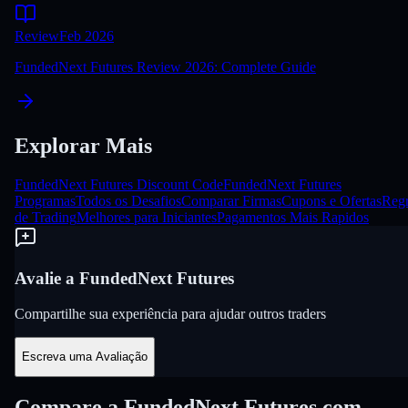
Review
Feb 2026
FundedNext Futures Review 2026: Complete Guide
Explorar Mais
FundedNext Futures Discount Code
FundedNext Futures
Programas
Todos os Desafios
Comparar Firmas
Cupons e Ofertas
Reg
de Trading
Melhores para Iniciantes
Pagamentos Mais Rapidos
Avalie a FundedNext Futures
Compartilhe sua experiência para ajudar outros traders
Escreva uma Avaliação
Compare a FundedNext Futures com