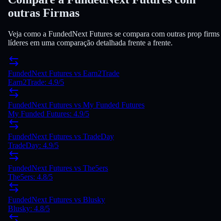
outras Firmas
Veja como a FundedNext Futures se compara com outras prop firms
líderes em uma comparação detalhada frente a frente.
FundedNext Futures
vs
Earn2Trade
Earn2Trade
:
4.9
/5
FundedNext Futures
vs
My Funded Futures
My Funded Futures
:
4.9
/5
FundedNext Futures
vs
TradeDay
TradeDay
:
4.9
/5
FundedNext Futures
vs
The5ers
The5ers
:
4.8
/5
FundedNext Futures
vs
Blusky
Blusky
:
4.8
/5