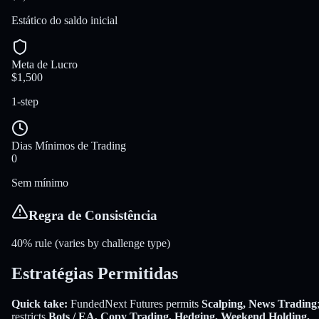
Estático do saldo inicial
Meta de Lucro
$1,500
1-step
Dias Mínimos de Trading
0
Sem mínimo
Regra de Consistência
40% rule (varies by challenge type)
Estratégias Permitidas
Quick take:
FundedNext Futures
permits
Scalping, News Trading
restricts
Bots / EA, Copy Trading, Hedging, Weekend Holding,