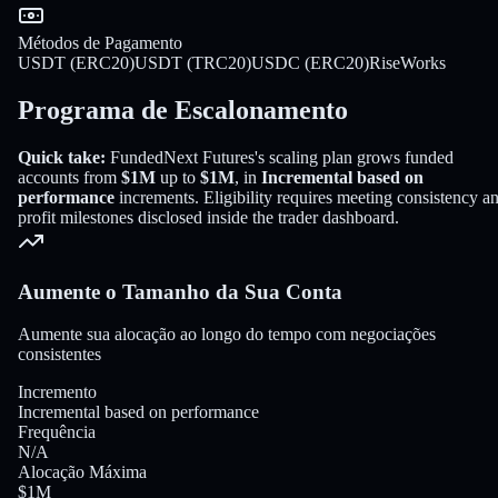
Métodos de Pagamento
USDT (ERC20)
USDT (TRC20)
USDC (ERC20)
RiseWorks
Programa de Escalonamento
Quick take:
FundedNext Futures
's scaling plan grows funded
accounts from
$1M
up to
$1M
, in
Incremental based on
performance
increments
. Eligibility requires meeting consistency a
profit milestones disclosed inside the trader dashboard.
Aumente o Tamanho da Sua Conta
Aumente sua alocação ao longo do tempo com negociações
consistentes
Incremento
Incremental based on performance
Frequência
N/A
Alocação Máxima
$1M