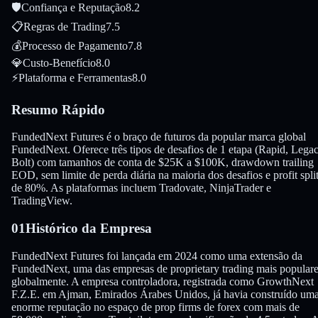
🛡
Confiança e Reputação
8.2
📋
Regras de Trading
7.5
💰
Processo de Pagamento
7.8
💎
Custo-Benefício
8.0
⚡
Plataforma e Ferramentas
8.0
Resumo Rápido
FundedNext Futures é o braço de futuros da popular marca global
FundedNext. Oferece três tipos de desafios de 1 etapa (Rapid, Legac
Bolt) com tamanhos de conta de $25K a $100K, drawdown trailing
EOD, sem limite de perda diária na maioria dos desafios e profit spli
de 80%. As plataformas incluem Tradovate, NinjaTrader e
TradingView.
01
Histórico da Empresa
FundedNext Futures foi lançada em 2024 como uma extensão da
FundedNext, uma das empresas de proprietary trading mais popular
globalmente. A empresa controladora, registrada como GrowthNext
F.Z.E. em Ajman, Emirados Árabes Unidos, já havia construído um
enorme reputação no espaço de prop firms de forex com mais de