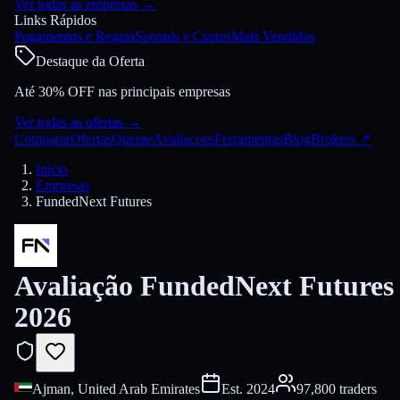
Ver todas as empresas
→
Links Rápidos
Pagamentos e Regras
Spreads e Custos
Mais Vendidos
Destaque da Oferta
Até 30% OFF nas principais empresas
Ver todas as ofertas
→
Comparar
Ofertas
Quente
Avaliacoes
Ferramentas
Blog
Brokers
↗
Início
Empresas
FundedNext Futures
Avaliação FundedNext Futures
2026
Ajman, United Arab Emirates
Est.
2024
97,800 traders