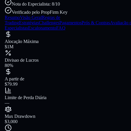
Nota do Especialista: 8/10
Verificado pelo PropFirm Key
Resumo
Visão Geral
Regras de
Trading
Estratégias
Challenges
Pagamentos
Prós & Contras
Avaliação 
Especialistas
Escalonamento
FAQ
Alocação Máxima
$1M
Divisao de Lucros
80%
A partir de
$79.99
Limite de Perda Diária
—
Max Drawdown
$3,000