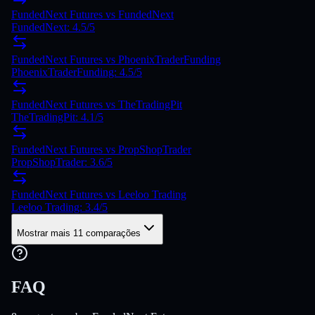
FundedNext Futures vs FundedNext
FundedNext: 4.5/5
FundedNext Futures vs PhoenixTraderFunding
PhoenixTraderFunding: 4.5/5
FundedNext Futures vs TheTradingPit
TheTradingPit: 4.1/5
FundedNext Futures vs PropShopTrader
PropShopTrader: 3.6/5
FundedNext Futures vs Leeloo Trading
Leeloo Trading: 3.4/5
Mostrar mais 11 comparações
FAQ