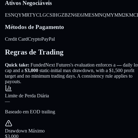
Ativos Negociáveis
ES
NQ
YM
RTY
CL
GC
SI
HG
ZB
ZN
6E
6J
MES
MNQ
MYM
M2K
MC
Métodos de Pagamento
Credit Card
Crypto
PayPal
Regras de Trading
Quick take:
FundedNext Futures
's evaluation enforces a
—
daily lo
cap and a
$3,000
static-initial
max drawdown
, with a
$1,500
profit
target
and no minimum trading days
.
A consistency rule applies to
payouts.
Limite de Perda Diária
—
Baseado em EOD trailing
Drawdown Máximo
$3,000