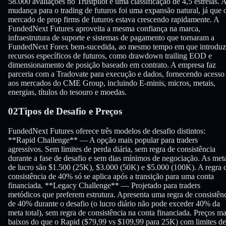
58.000 avaliações no Trustpilot e uma classificação de 4,5 estrelas. 
mudança para o trading de futuros foi uma expansão natural, já que 
mercado de prop firms de futuros estava crescendo rapidamente. A
FundedNext Futures aproveita a mesma confiança na marca,
infraestrutura de suporte e sistemas de pagamento que tornaram a
FundedNext Forex bem-sucedida, ao mesmo tempo em que introduz
recursos específicos de futuros, como drawdown trailing EOD e
dimensionamento de posição baseado em contrato. A empresa faz
parceria com a Tradovate para execução e dados, fornecendo acesso
aos mercados do CME Group, incluindo E-minis, micros, metais,
energias, títulos do tesouro e moedas.
02
Tipos de Desafio e Preços
FundedNext Futures oferece três modelos de desafio distintos:
**Rapid Challenge** — A opção mais popular para traders
agressivos. Sem limites de perda diária, sem regra de consistência
durante a fase de desafio e sem dias mínimos de negociação. As met
de lucro são $1.500 (25K), $3.000 (50K) e $5.000 (100K). A regra 
consistência de 40% só se aplica após a transição para uma conta
financiada. **Legacy Challenge** — Projetado para traders
metódicos que preferem estrutura. Apresenta uma regra de consistên
de 40% durante o desafio (o lucro diário não pode exceder 40% da
meta total), sem regra de consistência na conta financiada. Preços ma
baixos do que o Rapid ($79,99 vs $109,99 para 25K) com limites de