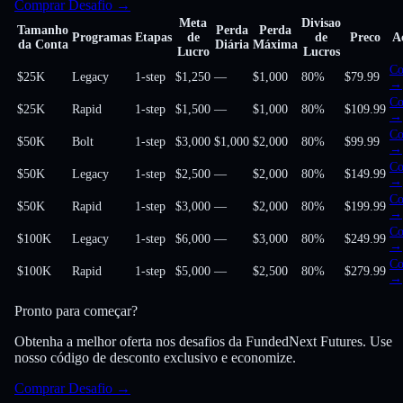
Comprar Desafio
→
Meta
Divisao
Tamanho
Perda
Perda
Programas
Etapas
de
de
Preco
A
da Conta
Diária
Máxima
Lucro
Lucros
Co
$25K
Legacy
1-step
$1,250
—
$1,000
80
%
$79.99
→
Co
$25K
Rapid
1-step
$1,500
—
$1,000
80
%
$109.99
→
Co
$50K
Bolt
1-step
$3,000
$1,000
$2,000
80
%
$99.99
→
Co
$50K
Legacy
1-step
$2,500
—
$2,000
80
%
$149.99
→
Co
$50K
Rapid
1-step
$3,000
—
$2,000
80
%
$199.99
→
Co
$100K
Legacy
1-step
$6,000
—
$3,000
80
%
$249.99
→
Co
$100K
Rapid
1-step
$5,000
—
$2,500
80
%
$279.99
→
Pronto para começar?
Obtenha a melhor oferta nos desafios da FundedNext Futures. Use
nosso código de desconto exclusivo e economize.
Comprar Desafio
→