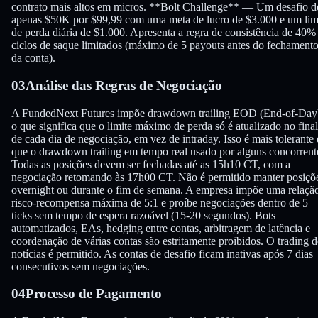
contrato mais altos em micros. **Bolt Challenge** — Um desafio d
apenas $50K por $99,99 com uma meta de lucro de $3.000 e um lim
de perda diária de $1.000. Apresenta a regra de consistência de 40%
ciclos de saque limitados (máximo de 5 payouts antes do fechament
da conta).
03
Análise das Regras de Negociação
A FundedNext Futures impõe drawdown trailing EOD (End-of-Day
o que significa que o limite máximo de perda só é atualizado no final
de cada dia de negociação, em vez de intraday. Isso é mais tolerante
que o drawdown trailing em tempo real usado por alguns concorrent
Todas as posições devem ser fechadas até as 15h10 CT, com a
negociação retomando às 17h00 CT. Não é permitido manter posiçõ
overnight ou durante o fim de semana. A empresa impõe uma relaçã
risco-recompensa máxima de 5:1 e proíbe negociações dentro de 5
ticks sem tempo de espera razoável (15-20 segundos). Bots
automatizados, EAs, hedging entre contas, arbitragem de latência e
coordenação de várias contas são estritamente proibidos. O trading d
notícias é permitido. As contas de desafio ficam inativas após 7 dias
consecutivos sem negociações.
04
Processo de Pagamento