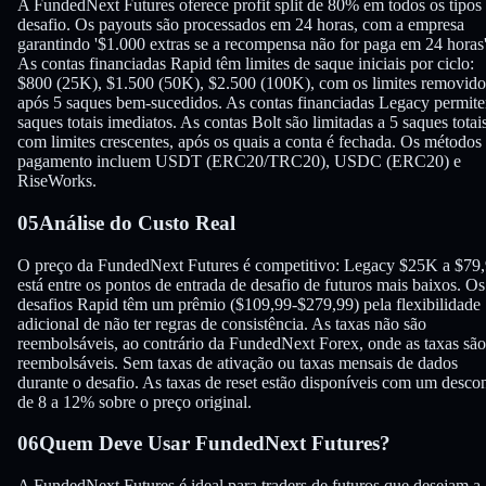
A FundedNext Futures oferece profit split de 80% em todos os tipos
desafio. Os payouts são processados em 24 horas, com a empresa
garantindo '$1.000 extras se a recompensa não for paga em 24 horas'
As contas financiadas Rapid têm limites de saque iniciais por ciclo:
$800 (25K), $1.500 (50K), $2.500 (100K), com os limites removido
após 5 saques bem-sucedidos. As contas financiadas Legacy permit
saques totais imediatos. As contas Bolt são limitadas a 5 saques totai
com limites crescentes, após os quais a conta é fechada. Os métodos
pagamento incluem USDT (ERC20/TRC20), USDC (ERC20) e
RiseWorks.
05
Análise do Custo Real
O preço da FundedNext Futures é competitivo: Legacy $25K a $79
está entre os pontos de entrada de desafio de futuros mais baixos. Os
desafios Rapid têm um prêmio ($109,99-$279,99) pela flexibilidade
adicional de não ter regras de consistência. As taxas não são
reembolsáveis, ao contrário da FundedNext Forex, onde as taxas são
reembolsáveis. Sem taxas de ativação ou taxas mensais de dados
durante o desafio. As taxas de reset estão disponíveis com um desco
de 8 a 12% sobre o preço original.
06
Quem Deve Usar FundedNext Futures?
A FundedNext Futures é ideal para traders de futuros que desejam a