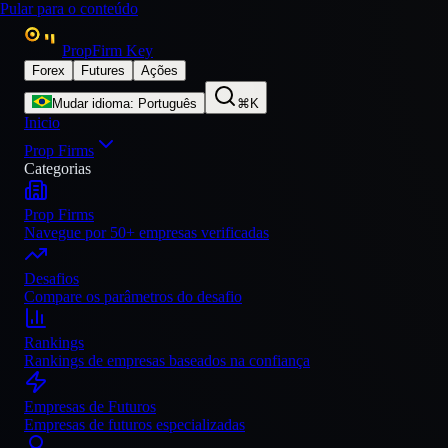
Pular para o conteúdo
PropFirm Key
Forex
Futures
Ações
Mudar idioma
:
Português
⌘K
Inicio
Prop Firms
Categorias
Prop Firms
Navegue por 50+ empresas verificadas
Desafios
Compare os parâmetros do desafio
Rankings
Rankings de empresas baseados na confiança
Empresas de Futuros
Empresas de futuros especializadas