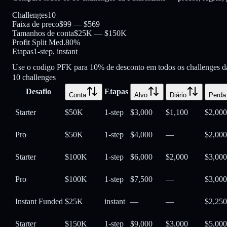
Challenges
10
Faixa de preco
$99 — $569
Tamanhos de conta
$25K — $150K
Profit Split Med.
80%
Etapas
1-step, instant
Use o codigo PFK para 10% de desconto em todos os challenges da
10
challenges
Desafio
Etapas
Conta
Alvo
Diário
Perda
Starter
$50K
1-step
$3,000
$1,100
$2,000
Pro
$50K
1-step
$4,000
—
$2,000
Starter
$100K
1-step
$6,000
$2,000
$3,000
Pro
$100K
1-step
$7,500
—
$3,000
Instant Funded
$25K
instant
—
—
$2,250
Starter
$150K
1-step
$9,000
$3,000
$5,000