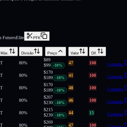
 FuturesElite
PFK
 Máx.
Divisão
Preço
Valor
Dif.
$
89
T
80
%
47
100
Comprar
$
99
-
10
%
$
170
T
80
%
41
100
Comprar
$
189
-
10
%
$
170
T
80
%
48
100
Comprar
$
189
-
10
%
$
207
T
80
%
46
100
Comprar
$
230
-
10
%
$
215
T
80
%
44
15
Comprar
$
239
-
10
%
$
269
T
80
%
47
100
Comprar