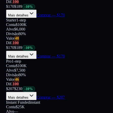
Dif.
100
$
170
$
189
-
10
%
Comprar
— $
170
Mais detalhes
Starter
1-step
Conta
$100K
Alvo
$6,000
Divisão
80
%
Valor
48
Dif.
100
$
170
$
189
-
10
%
Comprar
— $
170
Mais detalhes
Pro
1-step
Conta
$100K
Alvo
$7,500
Divisão
80
%
Valor
46
Dif.
100
$
207
$
230
-
10
%
Comprar
— $
207
Mais detalhes
Instant Funded
instant
Conta
$25K
Alvo
—