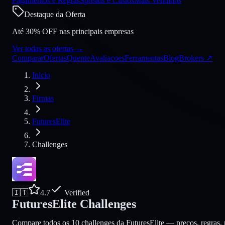
Pagamentos e Regras
Spreads e Custos
Mais Vendidos
Destaque da Oferta
Até 30% OFF nas principais empresas
Ver todas as ofertas
→
Comparar
Ofertas
Quente
Avaliacoes
Ferramentas
Blog
Brokers
↗
Inicio
Firmas
FuturesElite
Challenges
🇮🇹
4.7
Verified
FuturesElite Challenges
Compare todos os 10 challenges da FuturesElite — precos, regras, p