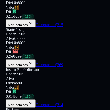
Divisão
80
%
Valor
44
Dif.
15
$
215
$
239
-
10
%
Comprar
— $
215
Mais detalhes
Starter
1-step
Conta
$150K
Alvo
$9,000
Divisão
80
%
Valor
47
Dif.
100
$
269
$
299
-
10
%
Comprar
— $
269
Mais detalhes
Instant Funded
instant
Conta
$50K
Alvo
—
Divisão
80
%
Valor
53
Dif.
15
$
314
$
349
-
10
%
Comprar
— $
314
Mais detalhes
Pro
1-step