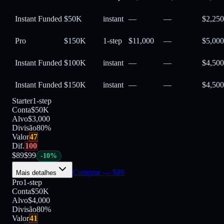
Instant Funded
$50K
instant
—
—
$2,250
Pro
$150K
1-step
$11,000
—
$5,000
Instant Funded
$100K
instant
—
—
$4,500
Instant Funded
$150K
instant
—
—
$4,500
Starter
1-step
Conta
$50K
Alvo
$3,000
Divisão
80
%
Valor
47
Dif.
100
$
89
$
99
-
10
%
Comprar
— $
89
Mais detalhes
Pro
1-step
Conta
$50K
Alvo
$4,000
Divisão
80
%
Valor
41