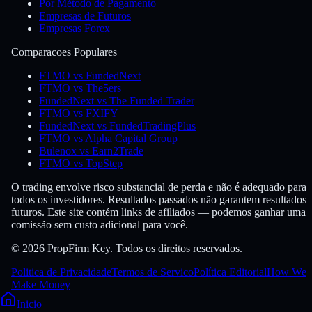
Por Método de Pagamento
Empresas de Futuros
Empresas Forex
Comparacoes Populares
FTMO vs FundedNext
FTMO vs The5ers
FundedNext vs The Funded Trader
FTMO vs FXIFY
FundedNext vs FundedTradingPlus
FTMO vs Alpha Capital Group
Bulenox vs Earn2Trade
FTMO vs TopStep
O trading envolve risco substancial de perda e não é adequado para
todos os investidores. Resultados passados não garantem resultados
futuros. Este site contém links de afiliados — podemos ganhar uma
comissão sem custo adicional para você.
© 2026 PropFirm Key. Todos os direitos reservados.
Politica de Privacidade
Termos de Servico
Política Editorial
How We
Make Money
Inicio