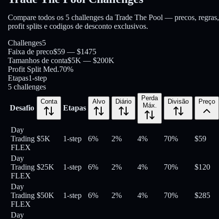
Compare todos os 5 challenges da Trade The Pool — precos, regras,
profit splits e codigos de desconto exclusivos.
Challenges
5
Faixa de preco
$59 — $1475
Tamanhos de conta
$5K — $200K
Profit Split Med.
70%
Etapas
1-step
5
challenges
Perda
Conta
Alvo
Diário
Divisão
Preço
Máx.
Desafio
Etapas
Day
Trading
$5K
1-step
6%
2%
4%
70
%
$
59
FLEX
Day
Trading
$25K
1-step
6%
2%
4%
70
%
$
120
FLEX
Day
Trading
$50K
1-step
6%
2%
4%
70
%
$
285
FLEX
Day