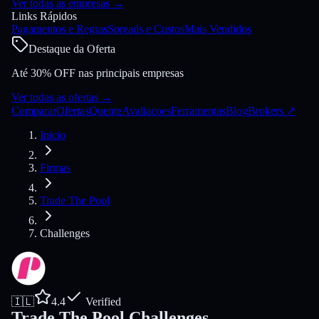
Ver todas as empresas
→
Links Rápidos
Pagamentos e Regras
Spreads e Custos
Mais Vendidos
Destaque da Oferta
Até 30% OFF nas principais empresas
Ver todas as ofertas
→
Comparar
Ofertas
Quente
Avaliacoes
Ferramentas
Blog
Brokers
↗
Inicio
Firmas
Trade The Pool
Challenges
🇮🇱
4.4
Verified
Trade The Pool Challenges