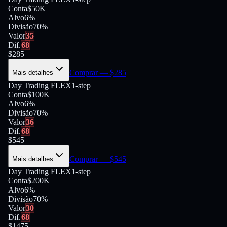
Conta
$50K
Alvo
6%
Divisão
70
%
Valor
35
Dif.
68
$
285
Comprar
— $
285
Mais detalhes
Day Trading FLEX
1-step
Conta
$100K
Alvo
6%
Divisão
70
%
Valor
36
Dif.
68
$
545
Comprar
— $
545
Mais detalhes
Day Trading FLEX
1-step
Conta
$200K
Alvo
6%
Divisão
70
%
Valor
30
Dif.
68
$
1475