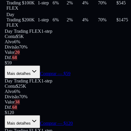
Trading
$100K
1-step
6%
2%
4%
70
%
$
545
FLEX
Day
Trading
$200K
1-step
6%
2%
4%
70
%
$
1475
FLEX
Day Trading FLEX
1-step
Conta
$5K
Alvo
6%
Divisão
70
%
Valor
20
Dif.
68
$
59
Comprar
— $
59
Mais detalhes
Day Trading FLEX
1-step
Conta
$25K
Alvo
6%
Divisão
70
%
Valor
38
Dif.
68
$
120
Comprar
— $
120
Mais detalhes
Day Trading FLEX
1-step