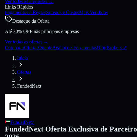
Ver todas as empresas
→
Links Rápidos
Pagamentos e Regras
Spreads e Custos
Mais Vendidos
Destaque da Oferta
Até 30% OFF nas principais empresas
Ver todas as ofertas
→
Comparar
Ofertas
Quente
Avaliacoes
Ferramentas
Blog
Brokers
↗
Início
Ofertas
FundedNext
FundedNext
FundedNext Oferta Exclusiva de Parceiro
2026