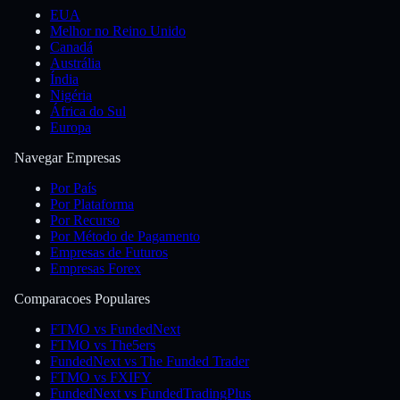
EUA
Melhor no Reino Unido
Canadá
Austrália
Índia
Nigéria
África do Sul
Europa
Navegar Empresas
Por País
Por Plataforma
Por Recurso
Por Método de Pagamento
Empresas de Futuros
Empresas Forex
Comparacoes Populares
FTMO vs FundedNext
FTMO vs The5ers
FundedNext vs The Funded Trader
FTMO vs FXIFY
FundedNext vs FundedTradingPlus