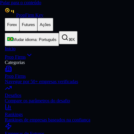
Pular para o conteúdo
PropFirm Key
Forex
Futures
Ações
Mudar idioma
:
Português
⌘K
Inicio
Prop Firms
Categorias
Prop Firms
Navegue por 50+ empresas verificadas
Desafios
Compare os parâmetros do desafio
Rankings
Rankings de empresas baseados na confiança
Empresas de Futuros