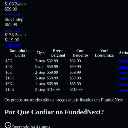
$10K
2-step
$59.99
Comprar
$6K
1-step
$65.99
Comprar
$15K
2-step
$119.99
Comprar
Tamanho da
Preço
Com
Você
Tipo
Acti
Conta
Original
Desconto
Economiza
$5K
2-step
$32.99
$32.99
Compr
$2K
instant
$59.99
$59.99
Compr
$6K
2-step
$59.99
$59.99
Compr
$10K
2-step
$59.99
$59.99
Compr
$6K
1-step
$65.99
$65.99
Compr
$15K
2-step
$119.99
$119.99
Compr
Os preços mostrados são os preços atuais listados em FundedNext.
Por Que Confiar no FundedNext?
Operando há 4+ anos