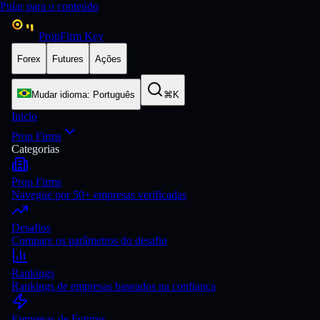
Pular para o conteúdo
PropFirm Key
Forex
Futures
Ações
Mudar idioma
:
Português
⌘K
Inicio
Prop Firms
Categorias
Prop Firms
Navegue por 50+ empresas verificadas
Desafios
Compare os parâmetros do desafio
Rankings
Rankings de empresas baseados na confiança
Empresas de Futuros