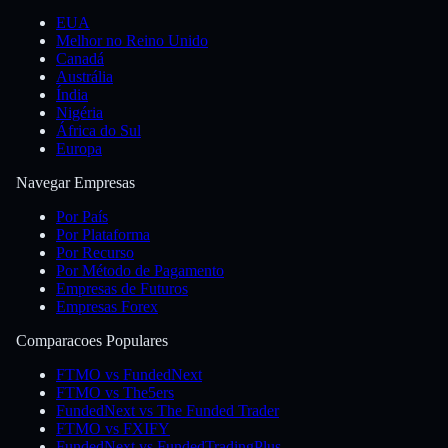
EUA
Melhor no Reino Unido
Canadá
Austrália
Índia
Nigéria
África do Sul
Europa
Navegar Empresas
Por País
Por Plataforma
Por Recurso
Por Método de Pagamento
Empresas de Futuros
Empresas Forex
Comparacoes Populares
FTMO vs FundedNext
FTMO vs The5ers
FundedNext vs The Funded Trader
FTMO vs FXIFY
FundedNext vs FundedTradingPlus