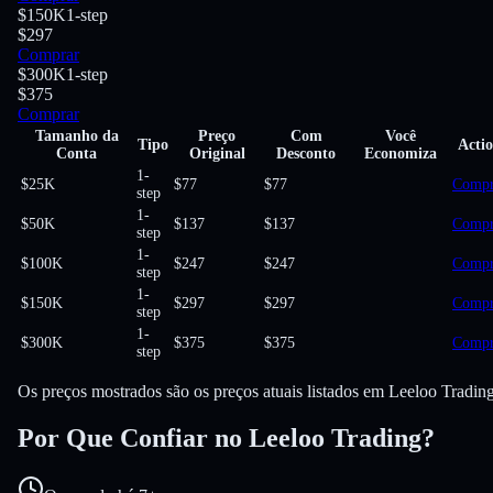
$150K
1-step
$297
Comprar
$300K
1-step
$375
Comprar
Tamanho da
Preço
Com
Você
Tipo
Acti
Conta
Original
Desconto
Economiza
1-
$25K
$77
$77
Compr
step
1-
$50K
$137
$137
Compr
step
1-
$100K
$247
$247
Compr
step
1-
$150K
$297
$297
Compr
step
1-
$300K
$375
$375
Compr
step
Os preços mostrados são os preços atuais listados em Leeloo Trading
Por Que Confiar no Leeloo Trading?