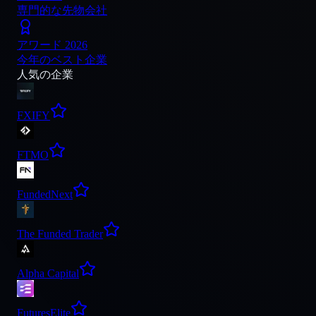
専門的な先物会社
アワード 2026
今年のベスト企業
人気の企業
FXIFY
FTMO
FundedNext
The Funded Trader
Alpha Capital
FuturesElite