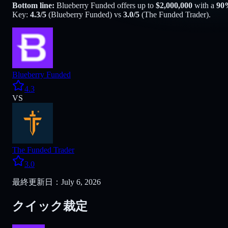
Bottom line:
Blueberry Funded
offers up to
$
2,000,000
with a
90
%
Key:
4.3
/5
(
Blueberry Funded
) vs
3.0
/5
(
The Funded Trader
).
Blueberry Funded
4.3
VS
The Funded Trader
3.0
最終更新日：July 6, 2026
クイック裁定