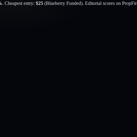
%
. Cheapest entry:
$
25
(
Blueberry Funded
). Editorial scores on PropFi