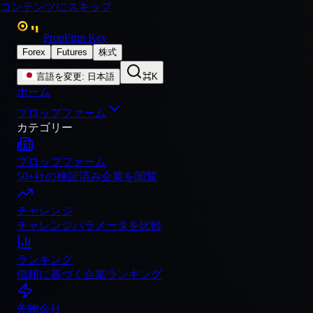
コンテンツにスキップ
PropFirm Key
Forex
Futures
株式
言語を変更
:
日本語
⌘K
ホーム
プロップファーム
カテゴリー
プロップファーム
50+社の検証済み企業を閲覧
チャレンジ
チャレンジパラメータを比較
ランキング
信頼に基づく企業ランキング
先物会社