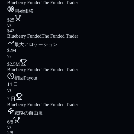
Blueberry Funded
The Funded Trader
開始価格
$25
vs
$42
Blueberry Funded
The Funded Trader
最大アロケーション
$2M
vs
$2.5M
Blueberry Funded
The Funded Trader
初回Payout
14 日
vs
7 日
Blueberry Funded
The Funded Trader
戦略の自由度
6/8
vs
2/8