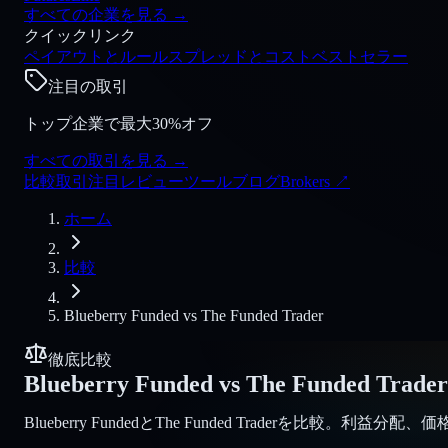
すべての企業を見る
→
クイックリンク
ペイアウトとルール
スプレッドとコスト
ベストセラー
注目の取引
トップ企業で最大30%オフ
すべての取引を見る
→
比較
取引
注目
レビュー
ツール
ブログ
Brokers
↗
ホーム
比較
Blueberry Funded
vs
The Funded Trader
徹底比較
Blueberry Funded
vs
The Funded Trader
Blueberry FundedとThe Funded Traderを比