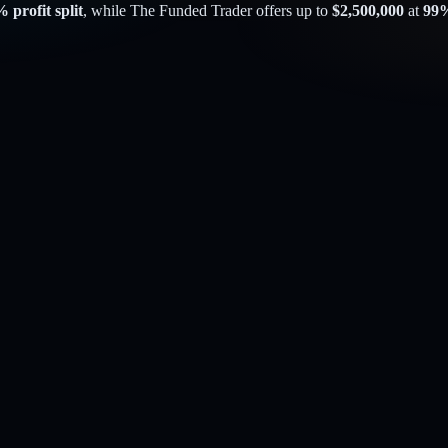
 profit split
, while
The Funded Trader
offers up to
$
2,500,000
at
99