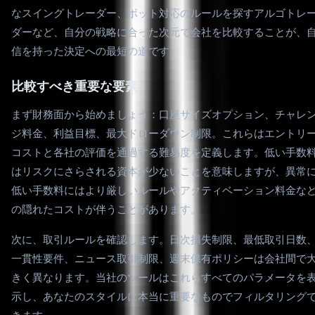
なスイングトレーダー、ボット対応のルールを探すアルゴトレ
ダーなど、自分の戦略に合った次元で会社を比較することが、
信を持った決定への最短の道です。
比較すべき重要な要素
まず財務面から始めましょう：口座サイズオプション、チャレ
ジ料金、利益目標、最大ドローダウン制限。これらはエントリ
コストと各社の評価を通過する難易度を定義します。低い手数
はリスクにさらされる資本が少ないことを意味しますが、異常
低い手数料にはより厳しいルールやアクティベーション料金な
の隠れたコストが伴うことがあります。
次に、取引ルールを確認します。日次損失制限、最低取引日数
一貫性要件、ニュース取引制限、週末保有ポリシーは会社間で
きく異なります。当社のツールはこれらすべてのパラメータを
示し、あなたのスタイルに本当に重要なものでフィルタリング