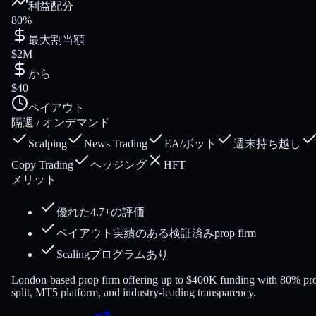
利益配分
80%
最大割当額
$2M
から
$40
ペイアウト
隔週 / オンデマンド
Scalping
News Trading
EA/ボット
週末持ち越し
Copy Trading
ヘッジング
HFT
メリット
優れた4.7+の評価
ペイアウト実績のある検証済みprop firm
Scalingプログラムあり
London-based prop firm offering up to $400K funding with 80% pro
split, MT5 platform, and industry-leading transparency.