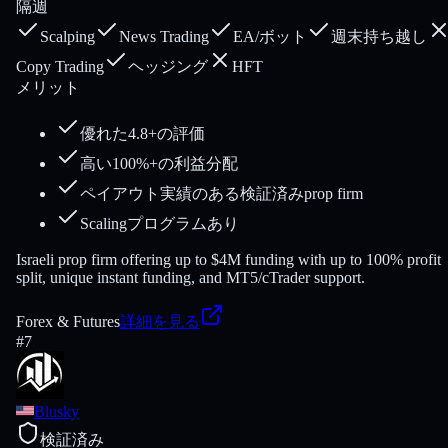
隔週
Scalping
News Trading
EA/ボット
週末持ち越し
Copy Trading
ヘッジング
HFT
メリット
優れた4.8+の評価
高い100%+の利益分配
ペイアウト実績のある検証済みprop firm
Scalingプログラムあり
Israeli prop firm offering up to $4M funding with up to 100% profit
split, unique instant funding, and MT5/cTrader support.
Forex & Futures
詳細を見る
#
7
Blusky
検証済み