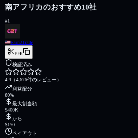
南アフリカのおすすめ10社
#
1
Earn2Trade
PFK
検証済み
4.9
（4,676件のレビュー）
利益配分
80%
最大割当額
$400K
から
$150
ペイアウト