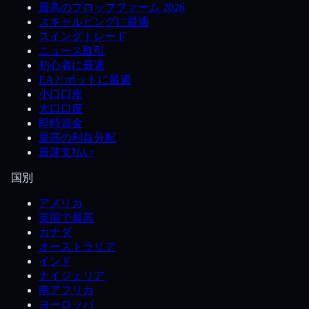
最高のプロップファーム 2026
スキャルピングに最適
スイングトレード
ニュース取引
初心者に最適
EAとボットに最適
小口口座
大口口座
即時資金
最高の利益分配
最速支払い
国別
アメリカ
英国で最高
カナダ
オーストラリア
インド
ナイジェリア
南アフリカ
ヨーロッパ