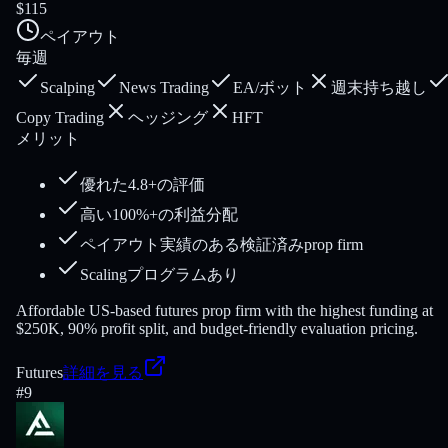
$115
ペイアウト
毎週
Scalping
News Trading
EA/ボット
週末持ち越し
Copy Trading
ヘッジング
HFT
メリット
優れた4.8+の評価
高い100%+の利益分配
ペイアウト実績のある検証済みprop firm
Scalingプログラムあり
Affordable US-based futures prop firm with the highest funding at
$250K, 90% profit split, and budget-friendly evaluation pricing.
Futures
詳細を見る
#
9