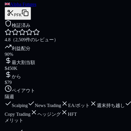
Alpha Futures
PFK
検証済み
4.8
（2,509件のレビュー）
利益配分
90%
最大割当額
$450K
から
$79
ペイアウト
隔週
Scalping
News Trading
EA/ボット
週末持ち越し
Copy Trading
ヘッジング
HFT
メリット