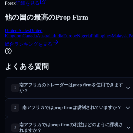
Forex
詳細を見る
他の国の最高のProp Firm
United States
United
Kingdom
Canada
Australia
India
Europe
Nigeria
Philippines
Malaysia
Pa
総合ランキングを見る
よくある質問
南アフリカのトレーダーはprop firmを使用できます
か？
南アフリカではprop firmは規制されていますか？
南アフリカではprop firmの利益はどのように課税さ
れますか？