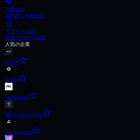
先物会社
専門的な先物会社
アワード 2026
今年のベスト企業
人気の企業
FXIFY
FTMO
FundedNext
The Funded Trader
Alpha Capital