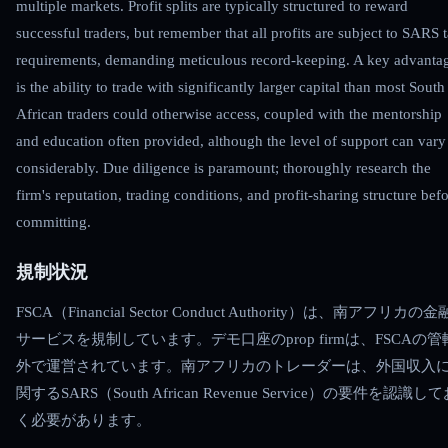
multiple markets. Profit splits are typically structured to reward
successful traders, but remember that all profits are subject to SARS 
requirements, demanding meticulous record-keeping. A key advanta
is the ability to trade with significantly larger capital than most South
African traders could otherwise access, coupled with the mentorship
and education often provided, although the level of support can vary
considerably. Due diligence is paramount; thoroughly research the
firm's reputation, trading conditions, and profit-sharing structure bef
committing.
規制状況
FSCA（Financial Sector Conduct Authority）は、南アフリカの金
サービスを規制しています。デモ口座のprop firmは、FSCAの管
外で運営されています。南アフリカのトレーダーは、外国収入
関するSARS（South African Revenue Service）の要件を認識し
く必要があります。