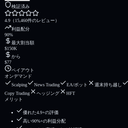
検証済み
4.9
（15,460件のレビュー）
利益配分
90%
最大割当額
$150K
から
$77
ペイアウト
オンデマンド
Scalping
News Trading
EA/ボット
週末持ち越し
Copy Trading
ヘッジング
HFT
メリット
優れた4.9+の評価
高い90%+の利益分配