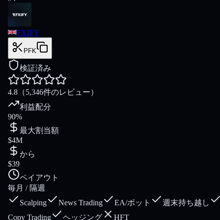
FXIFY
PFK
検証済み
4.8
（5,346件のレビュー）
利益配分
90%
最大割当額
$4M
から
$39
ペイアウト
毎月 / 隔週
Scalping
News Trading
EA/ボット
週末持ち越し
Copy Trading
ヘッジング
HFT