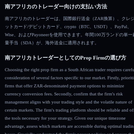
南アフリカのトレーダー向けの支払い方法
南アフリカのトレーダーは、国際銀行送金（ZAR換算）、クレ
ットカード/デビットカード、crypto（BTC、USDT）、PayPal、
Wise、およびPayoneerを使用できます。年間100万ランドの単一
量手当（SDA）が、海外送金に適用されます。
南アフリカトレーダーとしてのProp Firmの選び方
Choosing the right prop firm as a South African trader requires carefu
consideration of several factors specific to our market. Firstly, priorit
firms that offer ZAR-denominated payment options to minimize
currency conversion fees. Secondly, confirm that the firm's risk
management aligns with your trading style and the volatile nature of
certain markets. The firm's trading platform should be reliable and of
the tools necessary for your strategy. Given our unique timezone
advantage, assess which markets are accessible during optimal tradi