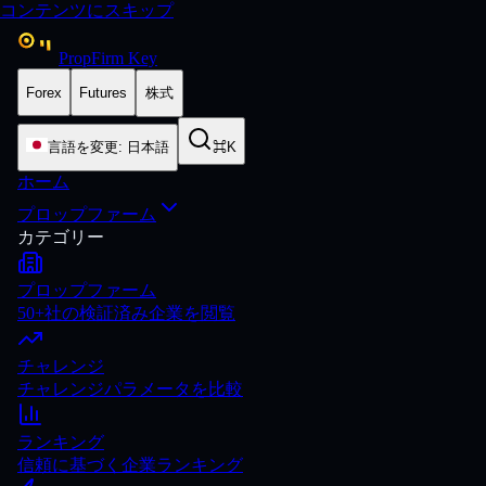
コンテンツにスキップ
PropFirm Key
Forex
Futures
株式
言語を変更
:
日本語
⌘K
ホーム
プロップファーム
カテゴリー
プロップファーム
50+社の検証済み企業を閲覧
チャレンジ
チャレンジパラメータを比較
ランキング
信頼に基づく企業ランキング