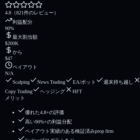
4.8
（821件のレビュー）
利益配分
90%
最大割当額
$200K
から
$47
ペイアウト
N/A
Scalping
News Trading
EA/ボット
週末持ち越し
Copy Trading
ヘッジング
HFT
メリット
優れた4.8+の評価
高い90%+の利益分配
ペイアウト実績のある検証済みprop firm