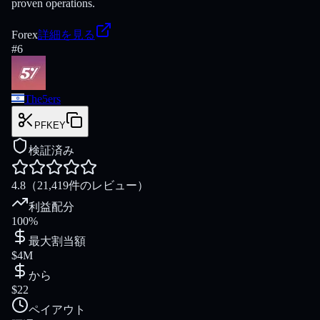
proven operations.
Forex
詳細を見る
#
6
The5ers
PFKEY
検証済み
4.8
（21,419件のレビュー）
利益配分
100%
最大割当額
$4M
から
$22
ペイアウト