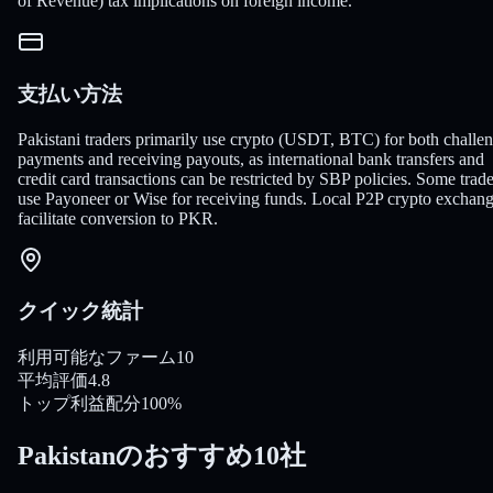
of Revenue) tax implications on foreign income.
支払い方法
Pakistani traders primarily use crypto (USDT, BTC) for both challe
payments and receiving payouts, as international bank transfers and
credit card transactions can be restricted by SBP policies. Some trade
use Payoneer or Wise for receiving funds. Local P2P crypto exchan
facilitate conversion to PKR.
クイック統計
利用可能なファーム
10
平均評価
4.8
トップ利益配分
100%
Pakistanのおすすめ10社