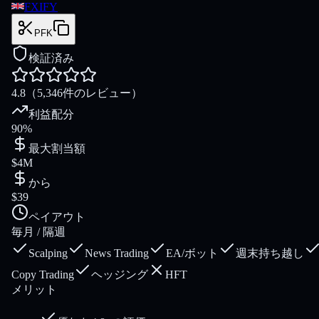
FXIFY
PFK
検証済み
4.8
（5,346件のレビュー）
利益配分
90%
最大割当額
$4M
から
$39
ペイアウト
毎月 / 隔週
Scalping
News Trading
EA/ボット
週末持ち越し
Copy Trading
ヘッジング
HFT
メリット