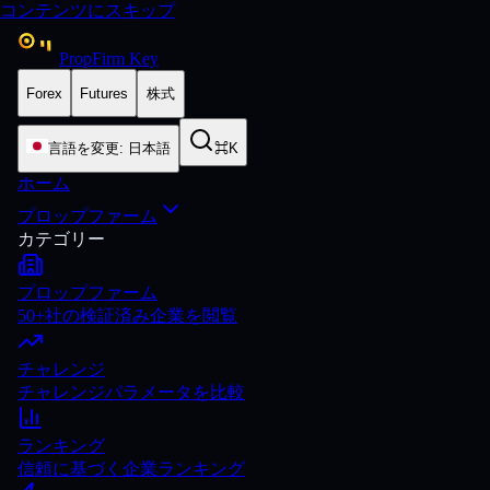
コンテンツにスキップ
PropFirm Key
Forex
Futures
株式
言語を変更
:
日本語
⌘K
ホーム
プロップファーム
カテゴリー
プロップファーム
50+社の検証済み企業を閲覧
チャレンジ
チャレンジパラメータを比較
ランキング
信頼に基づく企業ランキング