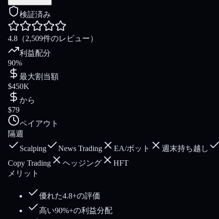
検証済み
4.8
（2,509件のレビュー）
利益配分
90%
最大割当額
$450K
から
$79
ペイアウト
隔週
Scalping
News Trading
EA/ボット
週末持ち越し
Copy Trading
ヘッジング
HFT
メリット
優れた4.8+の評価
高い90%+の利益分配