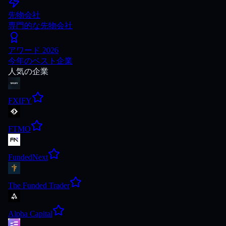
先物会社
専門的な先物会社
アワード 2026
今年のベスト企業
人気の企業
FXIFY
FTMO
FundedNext
The Funded Trader
Alpha Capital