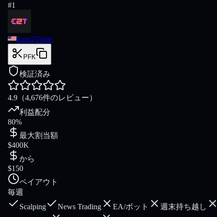
#
1
Earn2Trade
PFK
検証済み
4.9
（4,676件のレビュー）
利益配分
80%
最大割当額
$400K
から
$150
ペイアウト
毎週
Scalping
News Trading
EA/ボット
週末持ち越し