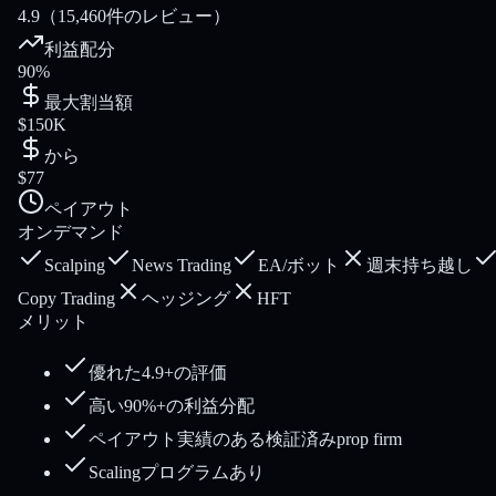
4.9
（15,460件のレビュー）
利益配分
90%
最大割当額
$150K
から
$77
ペイアウト
オンデマンド
Scalping
News Trading
EA/ボット
週末持ち越し
Copy Trading
ヘッジング
HFT
メリット
優れた4.9+の評価
高い90%+の利益分配
ペイアウト実績のある検証済みprop firm
Scalingプログラムあり