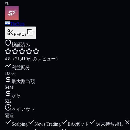
#
6
The5ers
PFKEY
検証済み
4.8
（21,419件のレビュー）
利益配分
100%
最大割当額
$4M
から
$22
ペイアウト
隔週
Scalping
News Trading
EA/ボット
週末持ち越し