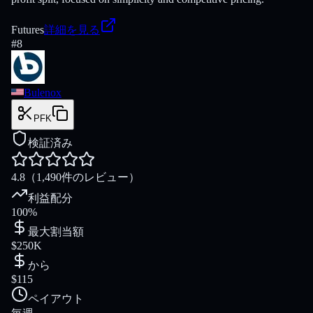
Futures
詳細を見る
#
8
Bulenox
PFK
検証済み
4.8
（1,490件のレビュー）
利益配分
100%
最大割当額
$250K
から
$115
ペイアウト