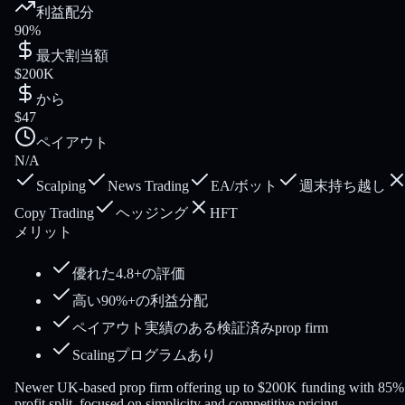
利益配分
90%
最大割当額
$200K
から
$47
ペイアウト
N/A
Scalping
News Trading
EA/ボット
週末持ち越し
Copy Trading
ヘッジング
HFT
メリット
優れた4.8+の評価
高い90%+の利益分配
ペイアウト実績のある検証済みprop firm
Scalingプログラムあり
Newer UK-based prop firm offering up to $200K funding with 85%
profit split, focused on simplicity and competitive pricing.