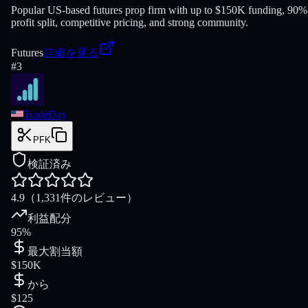
Popular US-based futures prop firm with up to $150K funding, 90%
profit split, competitive pricing, and strong community.
Futures
詳細を見る
#
3
TradeDay
PFK
検証済み
4.9
（1,331件のレビュー）
利益配分
95%
最大割当額
$150K
から
$125