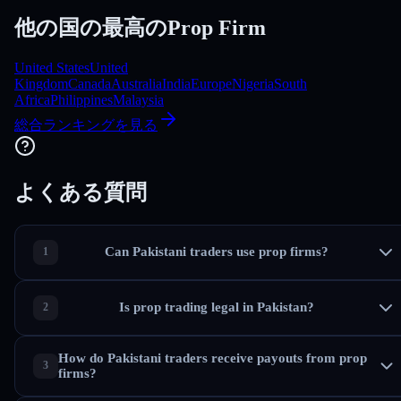
他の国の最高のProp Firm
United States
United
Kingdom
Canada
Australia
India
Europe
Nigeria
South
Africa
Philippines
Malaysia
総合ランキングを見る
よくある質問
Can Pakistani traders use prop firms?
Is prop trading legal in Pakistan?
How do Pakistani traders receive payouts from prop
firms?