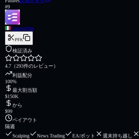
Futures
詳細を見る
#
9
FuturesElite
PFK
検証済み
4.7
（293件のレビュー）
利益配分
100%
最大割当額
$150K
から
$99
ペイアウト
隔週
Scalping
News Trading
EA/ボット
週末持ち越し