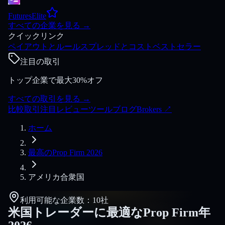
FuturesElite
すべての企業を見る
→
クイックリンク
ペイアウトとルール
スプレッドとコスト
ベストセラー
注目の取引
トップ企業で最大30%オフ
すべての取引を見る
→
比較
取引
注目
レビュー
ツール
ブログ
Brokers
↗
ホーム
最高のProp Firm 2026
アメリカ合衆国
利用可能な企業数：10社
米国トレーダーに最適なProp Firm年