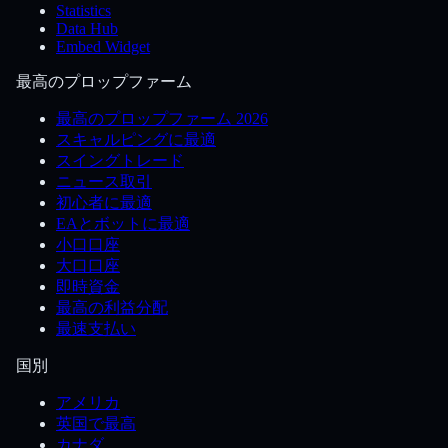
Statistics
Data Hub
Embed Widget
最高のプロップファーム
最高のプロップファーム 2026
スキャルピングに最適
スイングトレード
ニュース取引
初心者に最適
EAとボットに最適
小口口座
大口口座
即時資金
最高の利益分配
最速支払い
国別
アメリカ
英国で最高
カナダ