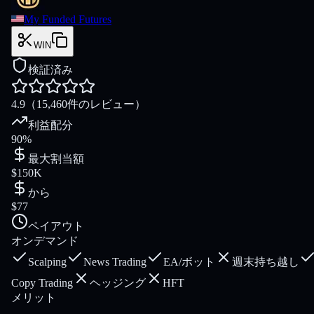
My Funded Futures
WIN
検証済み
4.9
（15,460件のレビュー）
利益配分
90%
最大割当額
$150K
から
$77
ペイアウト
オンデマンド
Scalping
News Trading
EA/ボット
週末持ち越し
Copy Trading
ヘッジング
HFT
メリット