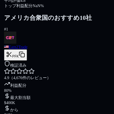
平均評価
4.8
トップ利益配分
NaN%
アメリカ合衆国のおすすめ10社
#
1
Earn2Trade
PFK
検証済み
4.9
（4,676件のレビュー）
利益配分
80%
最大割当額
$400K
から