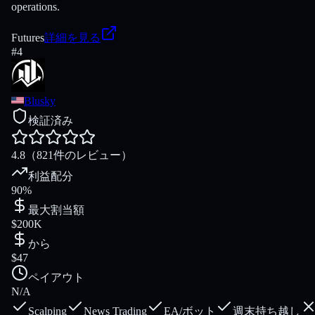
operations.
Futures
詳細を見る
#
4
Blusky
検証済み
4.8
（821件のレビュー）
利益配分
90%
最大割当額
$200K
から
$47
ペイアウト
N/A
Scalping
News Trading
EA/ボット
週末持ち越し