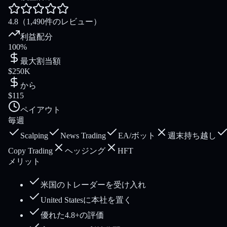
4.8
（1,490件のレビュー）
利益配分
100%
最大割当額
$250K
から
$115
ペイアウト
毎週
Scalping
News Trading
EA/ボット
週末持ち越し
Copy Trading
ヘッジング
HFT
メリット
米国のトレーダーを受け入れ
United Statesに本社を置く
優れた4.8+の評価