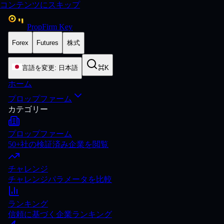
コンテンツにスキップ
PropFirm Key
Forex
Futures
株式
言語を変更
:
日本語
⌘K
ホーム
プロップファーム
カテゴリー
プロップファーム
50+社の検証済み企業を閲覧
チャレンジ
チャレンジパラメータを比較
ランキング
信頼に基づく企業ランキング