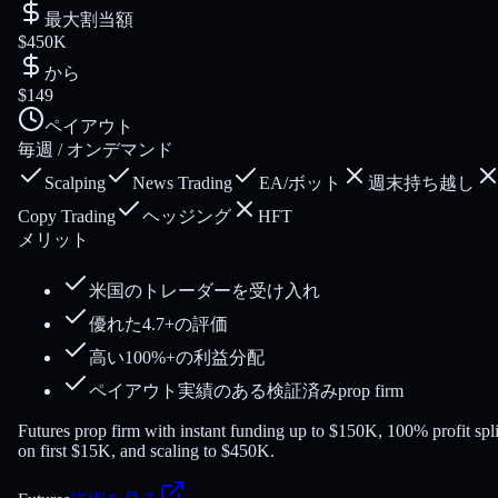
最大割当額
$450K
から
$149
ペイアウト
毎週 / オンデマンド
Scalping
News Trading
EA/ボット
週末持ち越し
Copy Trading
ヘッジング
HFT
メリット
米国のトレーダーを受け入れ
優れた4.7+の評価
高い100%+の利益分配
ペイアウト実績のある検証済みprop firm
Futures prop firm with instant funding up to $150K, 100% profit spli
on first $15K, and scaling to $450K.