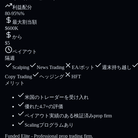
利益配分
80-95%%
最大割当額
$600K
から
$5
ペイアウト
隔週
Scalping
News Trading
EA/ボット
週末持ち越し
Copy Trading
ヘッジング
HFT
メリット
米国のトレーダーを受け入れ
優れた4.7+の評価
ペイアウト実績のある検証済みprop firm
Scalingプログラムあり
Funded Elite - Professional prop trading firm.