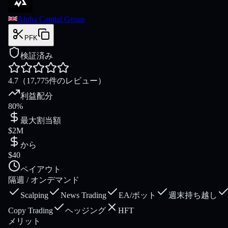
Alpha Capital Group
PFK
検証済み
4.7
（17,775件のレビュー）
利益配分
80%
最大割当額
$2M
から
$40
ペイアウト
隔週 / オンデマンド
Scalping
News Trading
EA/ボット
週末持ち越し
Copy Trading
ヘッジング
HFT
メリット