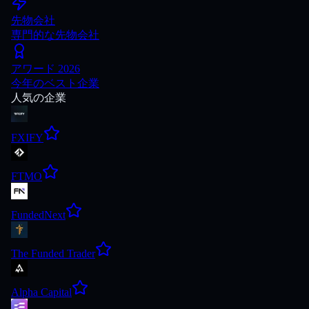
先物会社
専門的な先物会社
アワード 2026
今年のベスト企業
人気の企業
FXIFY
FTMO
FundedNext
The Funded Trader
Alpha Capital