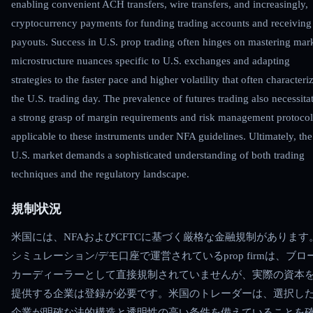
enabling convenient ACH transfers, wire transfers, and increasingly,
cryptocurrency payments for funding trading accounts and receiving
payouts. Success in U.S. prop trading often hinges on mastering mar
microstructure nuances specific to U.S. exchanges and adapting
strategies to the faster pace and higher volatility that often characteri
the U.S. trading day. The prevalence of futures trading also necessita
a strong grasp of margin requirements and risk management protocol
applicable to these instruments under NFA guidelines. Ultimately, the
U.S. market demands a sophisticated understanding of both trading
techniques and the regulatory landscape.
規制状況
米国には、NFAおよびCFTCに基づく厳格な金融規制があります
シミュレーション/デモ口座で運営されているprop firmは、ブロ
カーディーラーとして直接規制されていませんが、実際の資本
提供する企業は登録が必要です。米国のトレーダーは、選択し
企業が明確な法的構造と透明性の高い条件を備えていることを