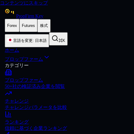
コンテンツにスキップ
PropFirm Key
Forex
Futures
株式
言語を変更
:
日本語
⌘K
ホーム
プロップファーム
カテゴリー
プロップファーム
50+社の検証済み企業を閲覧
チャレンジ
チャレンジパラメータを比較
ランキング
信頼に基づく企業ランキング