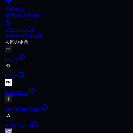
先物会社
専門的な先物会社
アワード 2026
今年のベスト企業
人気の企業
FXIFY
FTMO
FundedNext
The Funded Trader
Alpha Capital