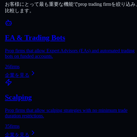
お客様にとって最も重要な機能でprop trading firmを絞り込み
比較します。
EA & Trading Bots
Prop firms that allow Expert Advisors (EAs) and automated trading
bots on funded accounts.
26
firms
企業を見る
Scalping
Prop firms that allow scalping strategies with no minimum trade
duration restrictions.
35
firms
企業を見る