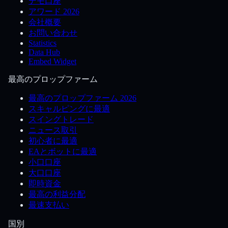
デモ口座
アワード 2026
会社概要
お問い合わせ
Statistics
Data Hub
Embed Widget
最高のプロップファーム
最高のプロップファーム 2026
スキャルピングに最適
スイングトレード
ニュース取引
初心者に最適
EAとボットに最適
小口口座
大口口座
即時資金
最高の利益分配
最速支払い
国別