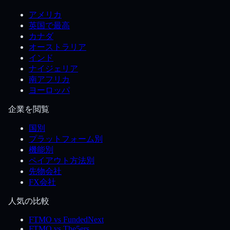
アメリカ
英国で最高
カナダ
オーストラリア
インド
ナイジェリア
南アフリカ
ヨーロッパ
企業を閲覧
国別
プラットフォーム別
機能別
ペイアウト方法別
先物会社
FX会社
人気の比較
FTMO vs FundedNext
FTMO vs The5ers