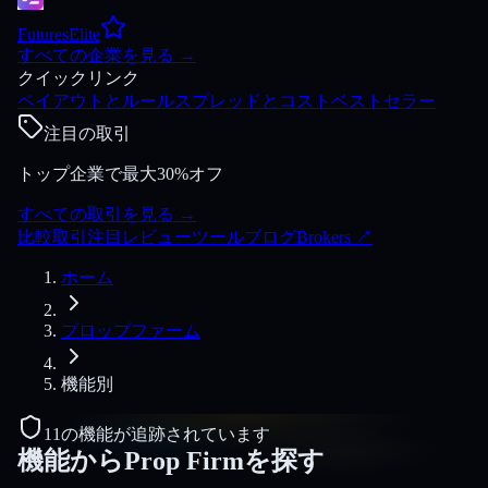
FuturesElite
すべての企業を見る
→
クイックリンク
ペイアウトとルール
スプレッドとコスト
ベストセラー
注目の取引
トップ企業で最大30%オフ
すべての取引を見る
→
比較
取引
注目
レビュー
ツール
ブログ
Brokers
↗
ホーム
プロップファーム
機能別
11の機能が追跡されています
機能からProp Firmを探す