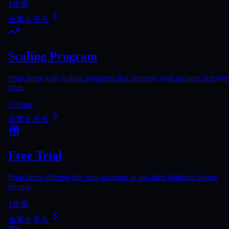
1
企業
企業を見る
Scaling Program
Prop firms with scaling programs that increase your account size ove
time.
27
firms
企業を見る
Free Trial
Prop firms offering free trial accounts to test their platform before
buying.
1
企業
企業を見る