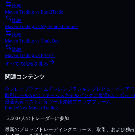
比較
Maven Trading
vs
Earn2Trade
比較
Maven Trading
vs
My Funded Futures
比較
Maven Trading
vs
TradeDay
比較
Maven Trading
vs
FXIFY
すべての比較を見る
関連コンテンツ
全プロップファーム
チャレンジ
ランキング
レビュー
ペイアウ
取引ルール
AEのファーム
スキャルピングに最適
EA・ボット
最適
実質コスト計算ツール
先物プロップファーム
FundedNext
Maven Trading
12,500+人のトレーダーに参加
最新のプロップトレーディングニュース、取引、および独占