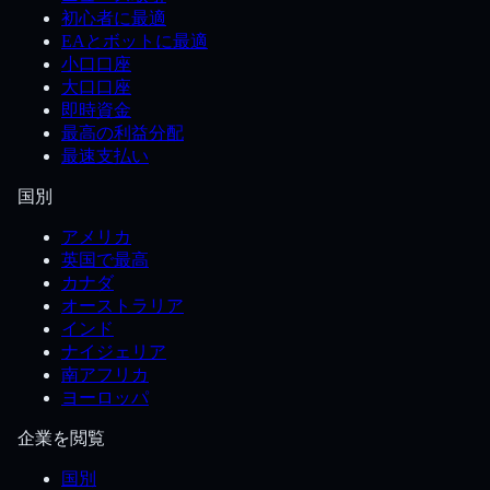
初心者に最適
EAとボットに最適
小口口座
大口口座
即時資金
最高の利益分配
最速支払い
国別
アメリカ
英国で最高
カナダ
オーストラリア
インド
ナイジェリア
南アフリカ
ヨーロッパ
企業を閲覧
国別