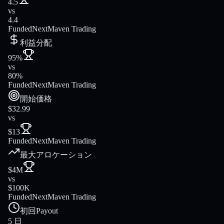
4.5
vs
4.4
FundedNext
Maven Trading
利益分配
95%
vs
80%
FundedNext
Maven Trading
開始価格
$32.99
vs
$13
FundedNext
Maven Trading
最大アロケーション
$4M
vs
$100K
FundedNext
Maven Trading
初回Payout
5 日