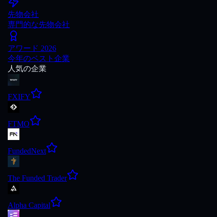
先物会社
専門的な先物会社
アワード 2026
今年のベスト企業
人気の企業
FXIFY
FTMO
FundedNext
The Funded Trader
Alpha Capital