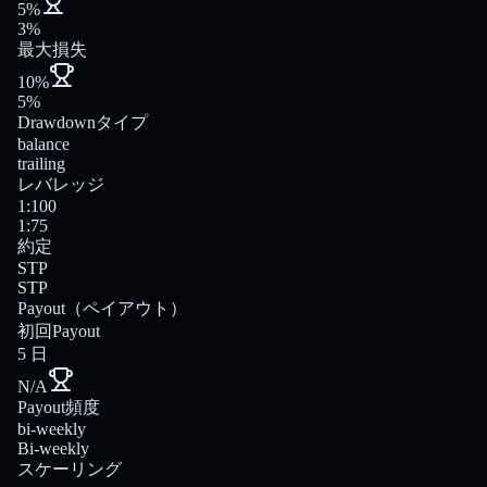
5%
3%
最大損失
10%
5%
Drawdownタイプ
balance
trailing
レバレッジ
1:100
1:75
約定
STP
STP
Payout（ペイアウト）
初回Payout
5 日
N/A
Payout頻度
bi-weekly
Bi-weekly
スケーリング