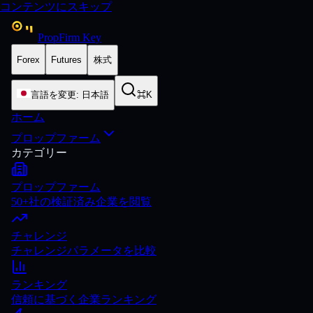
コンテンツにスキップ
PropFirm Key
Forex
Futures
株式
言語を変更
:
日本語
⌘K
ホーム
プロップファーム
カテゴリー
プロップファーム
50+社の検証済み企業を閲覧
チャレンジ
チャレンジパラメータを比較
ランキング
信頼に基づく企業ランキング