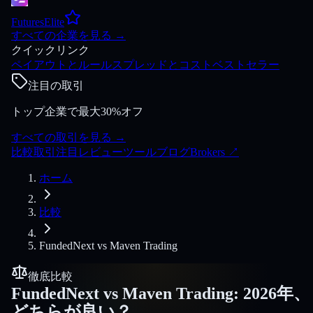
FuturesElite
すべての企業を見る
→
クイックリンク
ペイアウトとルール
スプレッドとコスト
ベストセラー
注目の取引
トップ企業で最大30%オフ
すべての取引を見る
→
比較
取引
注目
レビュー
ツール
ブログ
Brokers
↗
ホーム
比較
FundedNext
vs
Maven Trading
徹底比較
FundedNext
vs
Maven Trading
:
2026年、
どちらが良い？