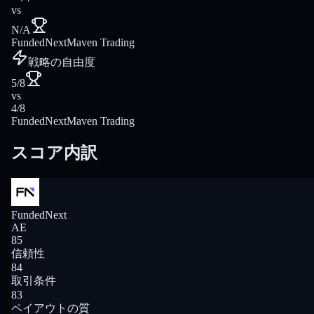
vs
N/A
FundedNext
Maven Trading
戦略の自由度
5/8
vs
4/8
FundedNext
Maven Trading
スコア内訳
FundedNext
AE
85
信頼性
84
取引条件
83
ペイアウトの質