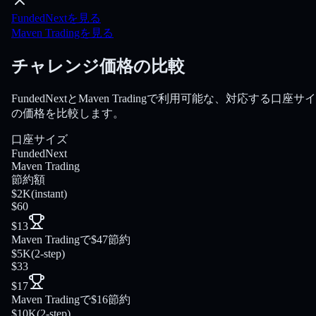
FundedNextを見る
Maven Tradingを見る
チャレンジ価格の比較
FundedNextとMaven Tradingで利用可能な、対応する口座サ
の価格を比較します。
口座サイズ
FundedNext
Maven Trading
節約額
$2K
(
instant
)
$60
$13
Maven Tradingで$47節約
$5K
(
2-step
)
$33
$17
Maven Tradingで$16節約
$10K
(
2-step
)