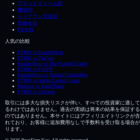
プラットフォーム別
機能別
ペイアウト方法別
先物会社
FX会社
人気の比較
FTMO vs FundedNext
FTMO vs The5ers
FundedNext vs The Funded Trader
FTMO vs FXIFY
FundedNext vs FundedTradingPlus
FTMO vs Alpha Capital Group
Bulenox vs Earn2Trade
FTMO vs TopStep
取引には多大な損失リスクが伴い、すべての投資家に適して
るわけではありません。過去の実績は将来の結果を保証する
のではありません。本サイトにはアフィリエイトリンクが含
れており、お客様に追加費用なしで手数料を受け取る場合が
ります。