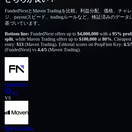
FundedNextとMaven Tradingを比較。利益分配、価格、チャ
ジ、payoutスピード、tradingルールなど。検証済みのデータ
基づいています。
Bottom line:
FundedNext
offers up to
$
4,000,000
with a
95
% profi
split
, while
Maven Trading
offers up to
$
100,000
at
80
%
. Cheapest
entry:
$
13
(
Maven Trading
). Editorial scores on PropFirm Key:
4.5
/
(
FundedNext
) vs
4.4
/5
(
Maven Trading
).
FundedNext
4.5
VS
Maven Trading