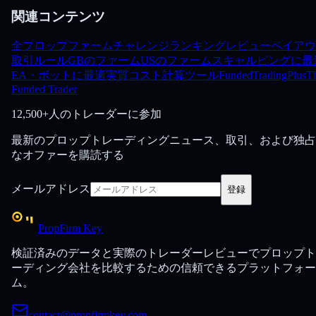
関連コンテンツ
全プロップファーム
チャレンジ
ランキング
レビュー
ペイアウ
取引ルール
GBのファーム
USのファーム
スキャルピングに最
EA・ボットに最適
実質コスト計算ツール
FundedTradingPlus
T
Funded Trader
12,500+人のトレーダーに参加
最新のプロップトレーディングニュース、取引、および独占
なオファーを購読する
メールアドレス
登録
PropFirm Key
検証済みのデータと実際のトレーダーレビューでプロップト
ーディング会社を比較するための信頼できるプラットフォー
ム。
contact@propfirmkey.com