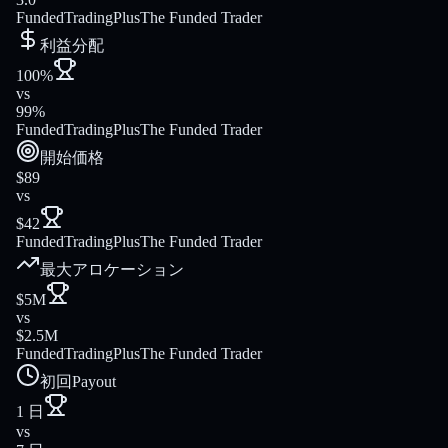
FundedTradingPlus
The Funded Trader
利益分配
100%
vs
99%
FundedTradingPlus
The Funded Trader
開始価格
$89
vs
$42
FundedTradingPlus
The Funded Trader
最大アロケーション
$5M
vs
$2.5M
FundedTradingPlus
The Funded Trader
初回Payout
1 日
vs