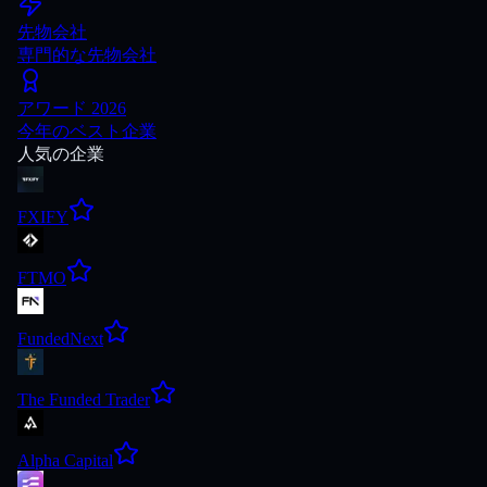
先物会社
専門的な先物会社
アワード 2026
今年のベスト企業
人気の企業
FXIFY
FTMO
FundedNext
The Funded Trader
Alpha Capital