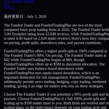
The Funded Trader
3.0
最終更新日：July 3, 2026
The Funded Trader and FundedTradingPlus are two of the most
compared forex prop trading firms in 2026. The Funded Trader hold
3.00 Trustpilot rating from 22,048 reviews, while FundedTradingPlu
is rated 4.40 based on 2,620 trader reviews. Here's how they compa
on pricing, profit splits, drawdown rules, and payout conditions.
FundedTradingPlus offers a higher profit split at 100% compared to
The Funded Trader's 99%. On pricing, The Funded Trader starts at
$42 while FundedTradingPlus begins at $89, though
FundedTradingPlus offers up to $5M in maximum allocation. The
Funded Trader uses balance-based drawdown while
FundedTradingPlus uses equity-based drawdown, which is an
important distinction for risk management. FundedTradingPlus
additionally permits news trading, hedging, copy trading, weekend
holding, giving it an edge for traders who rely on these strategies.
Choose The Funded Trader if you prioritize a 99% profit split and fa
payouts. Choose FundedTradingPlus if a full 100% profit split and
scaling up to $5M matter more to you. Both firms are verified and of
scaling plans, so the right choice depends on your trading style and