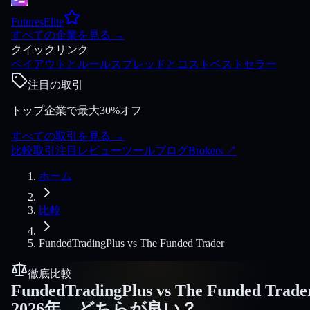
FuturesElite
すべての企業を見る
→
クイックリンク
ペイアウトとルール
スプレッドとコスト
ベストセラー
注目の取引
トップ企業で最大30%オフ
すべての取引を見る
→
比較
取引
注目
レビュー
ツール
ブログ
Brokers
↗
ホーム
比較
FundedTradingPlus
vs
The Funded Trader
徹底比較
FundedTradingPlus
vs
The Funded Trade
2026年、どちらが良い？