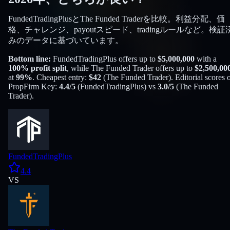
FundedTradingPlusとThe Funded Traderを比較。利益分配、価
格、チャレンジ、payoutスピード、tradingルールなど。検証
みのデータに基づいています。
Bottom line:
FundedTradingPlus
offers up to
$
5,000,000
with a
100
% profit split
, while
The Funded Trader
offers up to
$
2,500,00
at
99
%
. Cheapest entry:
$
42
(
The Funded Trader
). Editorial scores 
PropFirm Key:
4.4
/5
(
FundedTradingPlus
) vs
3.0
/5
(
The Funded
Trader
).
FundedTradingPlus
4.4
VS