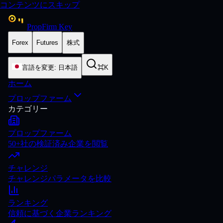
コンテンツにスキップ
PropFirm Key
Forex
Futures
株式
言語を変更
:
日本語
⌘K
ホーム
プロップファーム
カテゴリー
プロップファーム
50+社の検証済み企業を閲覧
チャレンジ
チャレンジパラメータを比較
ランキング
信頼に基づく企業ランキング