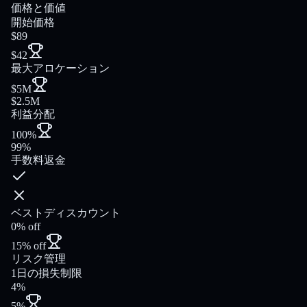
価格と価値
開始価格
$89
$42
最大アロケーション
$5M
$2.5M
利益分配
100%
99%
手数料返金
ベストディスカウント
0% off
15% off
リスク管理
1日の損失制限
4%
5%