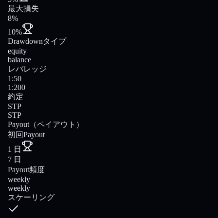
最大損失
8%
10%
Drawdownタイプ
equity
balance
レバレッジ
1:50
1:200
約定
STP
STP
Payout（ペイアウト）
初回Payout
1 日
7 日
Payout頻度
weekly
weekly
スケーリング