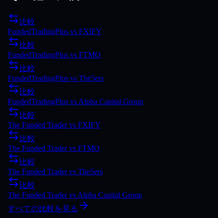
比較
FundedTradingPlus
vs
FXIFY
比較
FundedTradingPlus
vs
FTMO
比較
FundedTradingPlus
vs
The5ers
比較
FundedTradingPlus
vs
Alpha Capital Group
比較
The Funded Trader
vs
FXIFY
比較
The Funded Trader
vs
FTMO
比較
The Funded Trader
vs
The5ers
比較
The Funded Trader
vs
Alpha Capital Group
すべての比較を見る