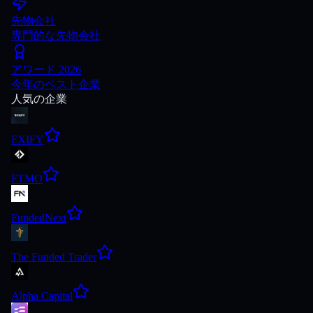
先物会社
専門的な先物会社
アワード 2026
今年のベスト企業
人気の企業
FXIFY
FTMO
FundedNext
The Funded Trader
Alpha Capital