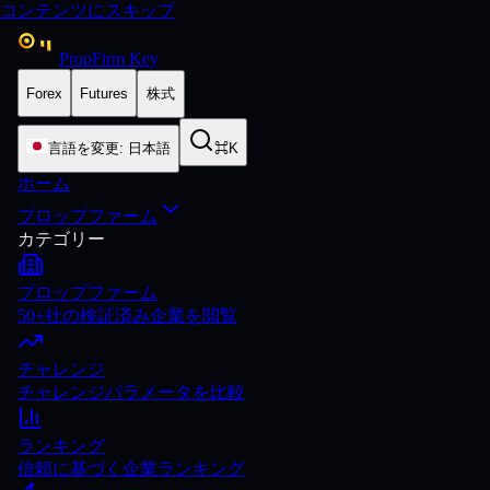
コンテンツにスキップ
PropFirm Key
Forex
Futures
株式
言語を変更
:
日本語
⌘K
ホーム
プロップファーム
カテゴリー
プロップファーム
50+社の検証済み企業を閲覧
チャレンジ
チャレンジパラメータを比較
ランキング
信頼に基づく企業ランキング