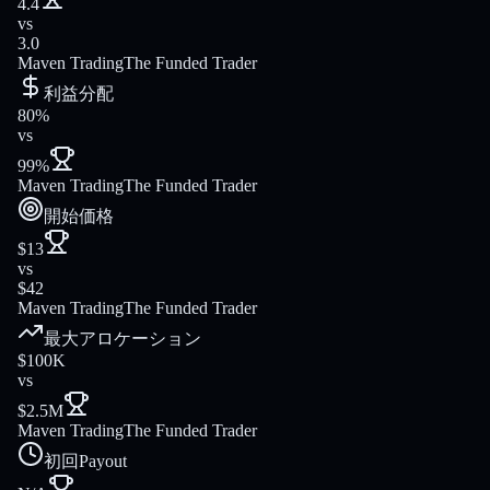
4.4
vs
3.0
Maven Trading
The Funded Trader
利益分配
80%
vs
99%
Maven Trading
The Funded Trader
開始価格
$13
vs
$42
Maven Trading
The Funded Trader
最大アロケーション
$100K
vs
$2.5M
Maven Trading
The Funded Trader
初回Payout