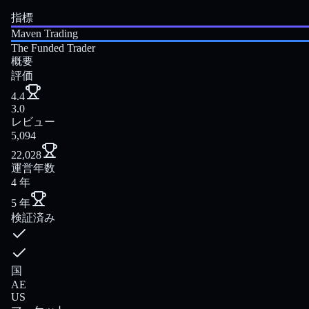
指標
Maven Trading
The Funded Trader
概要
評価
4.4
3.0
レビュー
5,094
22,028
運営年数
4 年
5 年
検証済み
国
AE
US