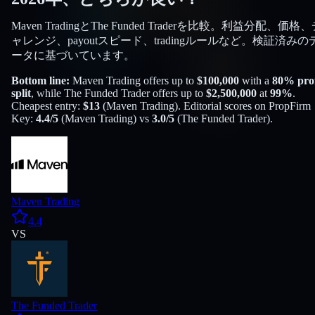
Maven TradingとThe Funded Traderを比較。利益分配、価格
ャレンジ、payoutスピード、tradingルールなど。検証済みの
ータに基づいています。
Bottom line:
Maven Trading
offers up to
$
100,000
with a
80
% prof
split
, while
The Funded Trader
offers up to
$
2,500,000
at
99
%
.
Cheapest entry:
$
13
(
Maven Trading
). Editorial scores on PropFirm
Key:
4.4
/5
(
Maven Trading
) vs
3.0
/5
(
The Funded Trader
).
Maven Trading
4.4
VS
The Funded Trader