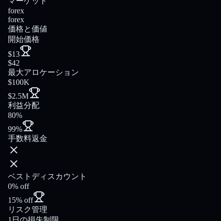
マーケット
forex
forex
価格と価値
開始価格
$13
$42
最大アロケーション
$100K
$2.5M
利益分配
80%
99%
手数料返金
ベストディスカウント
0% off
15% off
リスク管理
1日の損失制限