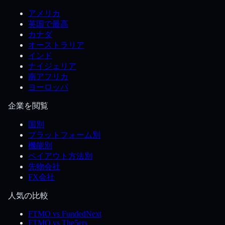
アメリカ
英国で最高
カナダ
オーストラリア
インド
ナイジェリア
南アフリカ
ヨーロッパ
企業を閲覧
国別
プラットフォーム別
機能別
ペイアウト方法別
先物会社
FX会社
人気の比較
FTMO vs FundedNext
FTMO vs The5ers