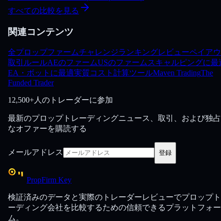
すべての比較を見る
関連コンテンツ
全プロップファーム
チャレンジ
ランキング
レビュー
ペイアウ
取引ルール
AEのファーム
USのファーム
スキャルピングに最
EA・ボットに最適
実質コスト計算ツール
Maven Trading
The
Funded Trader
12,500+人のトレーダーに参加
最新のプロップトレーディングニュース、取引、および独占
なオファーを購読する
メールアドレス
登録
PropFirm Key
検証済みのデータと実際のトレーダーレビューでプロップト
ーディング会社を比較するための信頼できるプラットフォー
ム。