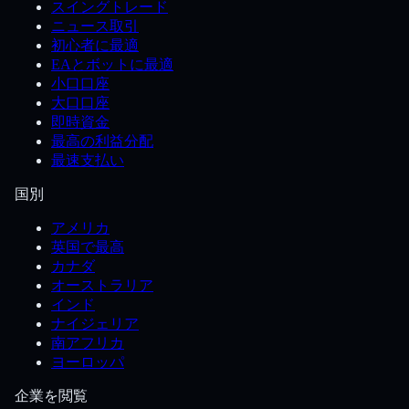
スイングトレード
ニュース取引
初心者に最適
EAとボットに最適
小口口座
大口口座
即時資金
最高の利益分配
最速支払い
国別
アメリカ
英国で最高
カナダ
オーストラリア
インド
ナイジェリア
南アフリカ
ヨーロッパ
企業を閲覧