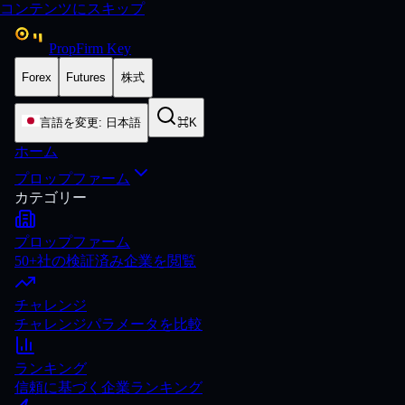
コンテンツにスキップ
PropFirm Key
Forex
Futures
株式
言語を変更
:
日本語
⌘K
ホーム
プロップファーム
カテゴリー
プロップファーム
50+社の検証済み企業を閲覧
チャレンジ
チャレンジパラメータを比較
ランキング
信頼に基づく企業ランキング