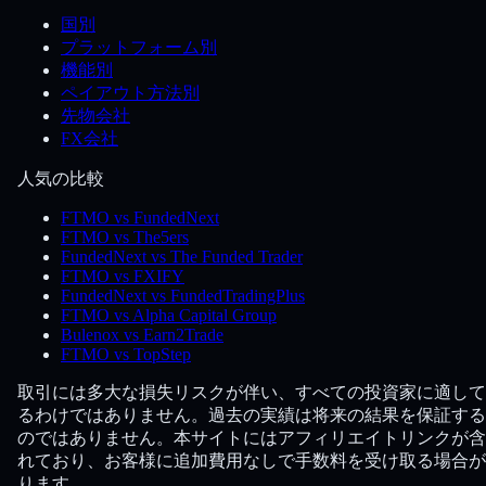
国別
プラットフォーム別
機能別
ペイアウト方法別
先物会社
FX会社
人気の比較
FTMO vs FundedNext
FTMO vs The5ers
FundedNext vs The Funded Trader
FTMO vs FXIFY
FundedNext vs FundedTradingPlus
FTMO vs Alpha Capital Group
Bulenox vs Earn2Trade
FTMO vs TopStep
取引には多大な損失リスクが伴い、すべての投資家に適して
るわけではありません。過去の実績は将来の結果を保証する
のではありません。本サイトにはアフィリエイトリンクが含
れており、お客様に追加費用なしで手数料を受け取る場合が
ります。