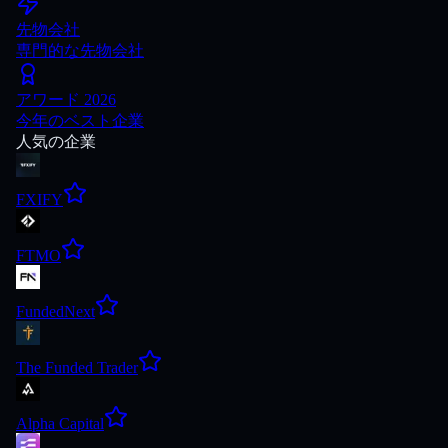
先物会社
専門的な先物会社
アワード 2026
今年のベスト企業
人気の企業
FXIFY
FTMO
FundedNext
The Funded Trader
Alpha Capital