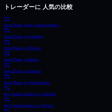
トレーダーに
人気の比較
Earn2Trade
vs
My Funded Futures
Earn2Trade
vs
TradeDay
Earn2Trade
vs
The5ers
Earn2Trade
vs
Blusky
Earn2Trade
vs
Bulenox
Earn2Trade
vs
Alpha Futures
My Funded Futures
vs
TradeDay
My Funded Futures
vs
The5ers